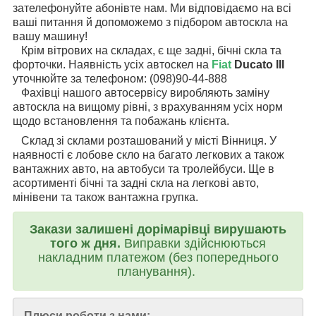
зателефонуйте абонівте нам. Ми відповідаємо на всі
ваші питання й допоможемо з підбором автоскла на
вашу машину!
Крім вітрових на складах, є ще задні, бічні скла та
форточки. Наявність усіх автоскел на
Fiat
Ducato III
уточнюйте за телефоном: (098)90-44-888
Фахівці нашого автосервісу виробляють заміну
автоскла на вищому рівні, з врахуванням усіх норм
щодо встановлення та побажань клієнта.
Склад зі склами розташований у місті Вінниця. У
наявності є лобове скло на багато легкових а також
вантажних авто, на автобуси та тролейбуси. Ще в
асортименті бічні та задні скла на легкові авто,
мінівени та також вантажна групка.
Закази залишені дорімарівці вирушають
того ж дня.
Виправки здійснюються
накладним платежом (без попереднього
планування).
Плюси роботи з нами: