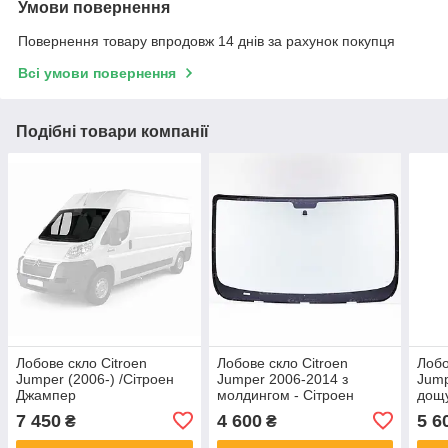
Умови повернення
Повернення товару впродовж 14 днів за рахунок покупця
Всі умови повернення
Подібні товари компанії
Лобове скло Citroen
Лобове скло Citroen
Лобо
Jumper (2006-) /Сітроен
Jumper 2006-2014 з
Jump
Джампер
молдингом - Сітроен
дощу
Джампер
Сітр
7 450
4 600
5 6
₴
₴