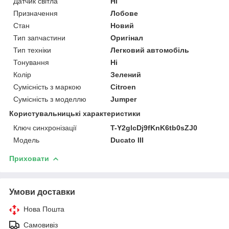
Датчик світла
Ні
Призначення
Лобове
Стан
Новий
Тип запчастини
Оригінал
Тип техніки
Легковий автомобіль
Тонування
Ні
Колір
Зелений
Сумісність з маркою
Citroen
Сумісність з моделлю
Jumper
Користувальницькі характеристики
Ключ синхронізації
T-Y2glcDj9fKnK6tb0sZJ0
Мoдель
Ducato III
Приховати
Умови доставки
Нова Пошта
Самовивіз