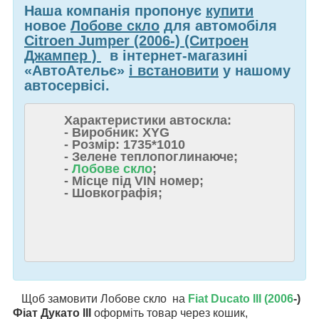
Наша компанія пропонує
купити
новое
Лобове скло
для автомобіля
Citroen Jumper (2006-) (Ситроен
Джампер )
в інтернет-магазині
«АвтоАтельє»
і встановити
у нашому
автосервісі.
Характеристики автоскла:
- Виробник: XYG
- Розмір: 1735*1010
- Зелене теплопоглинаюче;
-
Лобове скло
;
- Місце під VIN номер;
- Шовкографія;
Щоб замовити Лобове скло на
Fiat Ducato III (2006
-)
Фіат Дукато III
оформіть товар через кошик,