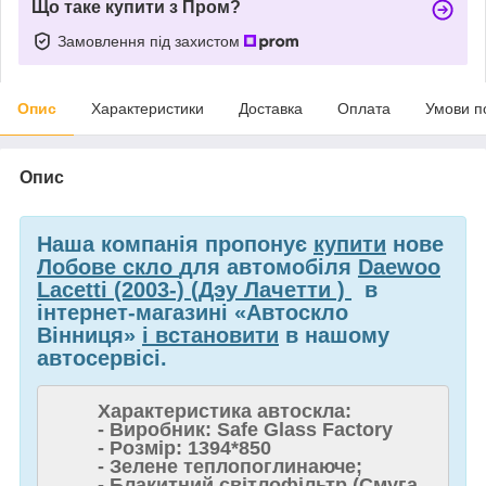
Що таке купити з Пром?
Замовлення під захистом
Опис
Характеристики
Доставка
Оплата
Умови п
Опис
Наша компанія пропонує
купити
нове
Лобове скло
для автомобіля
Daewoo
Lacetti (2003-) (Дэу Лачетти )
в
інтернет-магазині «Автоскло
Вінниця»
і встановити
в нашому
автосервісі.
Характеристика автоскла:
- Виробник: Safe Glass Factory
- Розмір: 1394*850
- Зелене теплопоглинаюче;
- Блакитний світлофільтр (Смуга