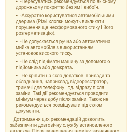
-Пересуватись рекомендується по якісному
дорожньому покриттю без ям і вибоїн.
-Аккуратно користуватися автомобільними
дверима (Різкі хлопки можуть викликати
порушення ще несформованого стику і його
розгерметизацію).
-Не допускається ручна або автоматична
мийка автомобіля з використанням
установок високого тиску.
-Не слід піднімати машину за допомогою
підйомника або домкрата.
-Не кріпити на скло додаткові прилади та
обладнання, наприклад, відеореєстратор,
тримачі для телефону і т.д. відразу після
заміни. Такі дії рекомендується проводити
мінімум через добу після заміни. Також не
рекомендується розміщувати під склом
документи.
Дотримання цих рекомендацій дозволить
забезпечити довговічну службу встановленого
автоскла. Після завершення терміну, зазначеного