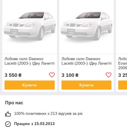
Лобове скло Daewoo
Лобове скло Daewoo
Лобо
Lacetti (2003-) /Деу Лачетті
Lacetti (2003-) /Деу Лачетті
Evan
2006
3 550
3 100
3 2
₴
₴
Купити
Купити
Про нас
100% позитивних з 213 відгуків за рік
Працює з 15.03.2013