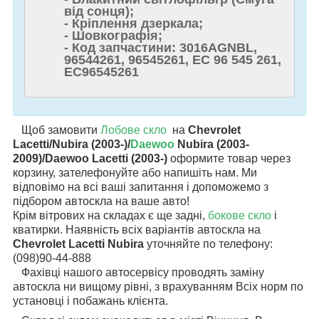
від сонця);
- Кріплення дзеркала;
- Шовкографія;
- Код запчастини: 3016AGNBL,
96544261, 96545261, EC 96 545 261,
EC96545261
Щоб замовити
Лобове скло
на
Chevrolet
Lacetti/Nubira (2003-)/
Daewoo
Nubira (2003-
2009)/Daewoo Lacetti (2003-)
оформите товар через
корзину, зателефонуйте або напишіть нам. Ми
відповімо на всі ваші запитання і допоможемо з
підбором автоскла на ваше авто!
Крім вітрових на складах є ще задні,
бокове скло
і
кватирки. Наявність всіх варіантів автоскла на
Chevrolet Lacetti Nubira
уточняйте по телефону:
(098)90-44-888
Фахівці нашого автосервісу проводять заміну
автоскла ни вищому рівні, з врахуванням Всіх норм по
установці і побажань клієнта.