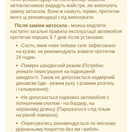
автовласникові видадуть майстри, які виконують
заміну автоскла. Вони ж назвуть термін, протягом
якого ці рекомендації слід виконувати.
Після заміни автоскла
- можна виділити
наступні загальні правила експлуатації автомобіля
протягом перших 3-7 днів після установки:
-Скотч, яким нове лобове скло зафіксовано
на кузові, не рекомендують знімати протягом
24 годин.
-Помірні швидкісний режим (Потрібно
уникати пересування на підвищеній
швидкості. Також не допускається надмірний
динамізм їзди - режим руху з різкими розгону
і гальмування).
-Не допускається парковка автомобіля з
поперечним ухилом - на бордюр, на
нерівному ділянці (Паркуватися слід тільки
на рівній поверхні).
-Пересуватись рекомендується по якісному
дорожньому покриттю без ям і вибоїн.