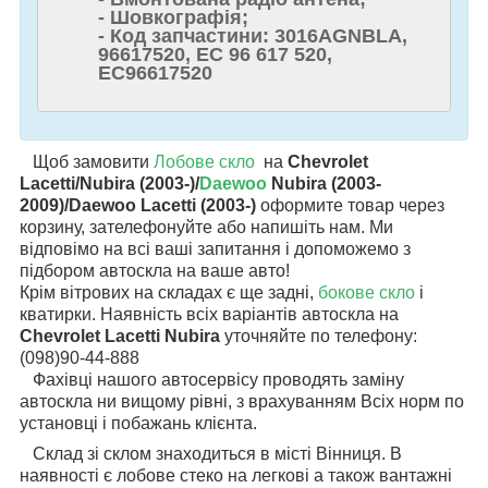
- Шовкографія;
- Код запчастини: 3016AGNBLA,
96617520, EC 96 617 520,
EC96617520
Щоб замовити
Лобове скло
на
Chevrolet
Lacetti/Nubira (2003-)/
Daewoo
Nubira (2003-
2009)/Daewoo Lacetti (2003-)
оформите товар через
корзину, зателефонуйте або напишіть нам. Ми
відповімо на всі ваші запитання і допоможемо з
підбором автоскла на ваше авто!
Крім вітрових на складах є ще задні,
бокове скло
і
кватирки. Наявність всіх варіантів автоскла на
Chevrolet Lacetti Nubira
уточняйте по телефону:
(098)90-44-888
Фахівці нашого автосервісу проводять заміну
автоскла ни вищому рівні, з врахуванням Всіх норм по
установці і побажань клієнта.
Склад зі склом знаходиться в місті Вінниця. В
наявності є лобове стеко на легкові а також вантажні