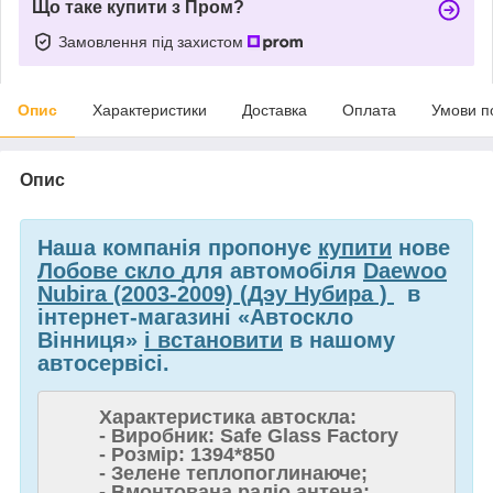
Що таке купити з Пром?
Замовлення під захистом
Опис
Характеристики
Доставка
Оплата
Умови п
Опис
Наша компанія пропонує
купити
нове
Лобове скло
для автомобіля
Daewoo
Nubira (2003-2009) (Дэу Нубира )
в
інтернет-магазині «Автоскло
Вінниця»
і встановити
в нашому
автосервісі.
Характеристика автоскла:
- Виробник: Safe Glass Factory
- Розмір: 1394*850
- Зелене теплопоглинаюче;
- Вмонтована радіо антена;