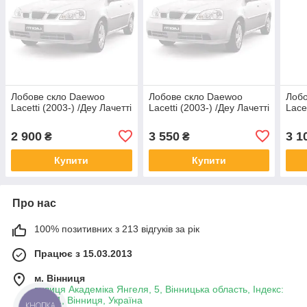
Лобове скло Daewoo
Лобове скло Daewoo
Лобо
Lacetti (2003-) /Деу Лачетті
Lacetti (2003-) /Деу Лачетті
Lace
2 900
3 550
3 1
₴
₴
Купити
Купити
Про нас
100% позитивних з 213 відгуків за рік
Працює з 15.03.2013
м. Вінниця
вулиця Академіка Янгеля, 5, Вінницька область, Індекс:
21001, Вінниця, Україна
КНОПКА