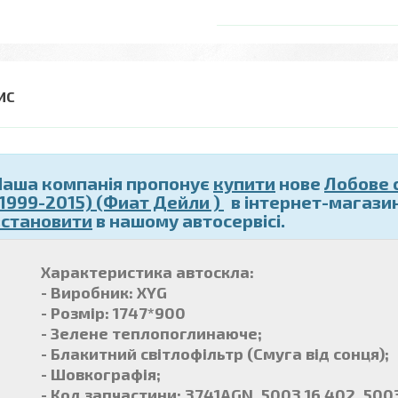
Наша компанія пропонує
купити
нове
Лобове 
(1999-2015) (Фиат Дейли )
в інтернет-магазин
встановити
в нашому автосервісі.
Характеристика автоскла:
- Виробник: XYG
- Розмір: 1747*900
- Зелене теплопоглинаюче;
- Блакитний світлофільтр (Смуга від сонця);
- Шовкографія;
- Код запчастини: 3741AGN, 5003 16 402, 50