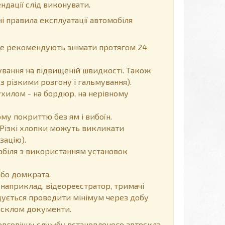
ндації слід виконувати.
і правила експлуатації автомобіля
, не рекомендують знімати протягом 24
вання на підвищеній швидкості. Також
з різкими розгону і гальмування).
хилом - на бордюр, на нерівному
у покриттю без ям і вибоїн.
Різкі хлопки можуть викликати
зацію).
обіля з використанням установок
або домкрата.
 наприклад, відеореєстратор, тримачі
ендується проводити мінімум через добу
д склом документи.
говічну службу встановленого автоскла.