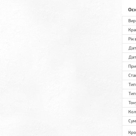
Ос
Вир
Кра
Рік
Дат
Дат
При
Ста
Тип
Тип
Тон
Кол
Сум
Кро