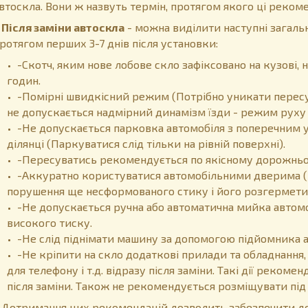
втоскла. Вони ж назвуть термін, протягом якого ці рекоме
ісля заміни автоскла
- можна виділити наступні загальн
ротягом перших 3-7 днів після установки:
-Скотч, яким нове лобове скло зафіксовано на кузові
годин.
-Помірні швидкісний режим (Потрібно уникати пересу
не допускається надмірний динамізм їзди - режим руху 
-Не допускається парковка автомобіля з поперечним у
ділянці (Паркуватися слід тільки на рівній поверхні).
-Пересуватись рекомендується по якісному дорожньом
-Аккуратно користуватися автомобільними дверима (
порушення ще несформованого стику і його розгермети
-Не допускається ручна або автоматична мийка автом
високого тиску.
-Не слід піднімати машину за допомогою підйомника 
-Не кріпити на скло додаткові прилади та обладнання,
для телефону і т.д. відразу після заміни. Такі дії реком
після заміни. Також не рекомендується розміщувати пі
отримання цих рекомендацій дозволить забезпечити дов