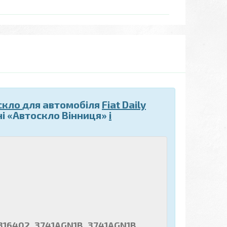
скло
для автомобіля
Fiat Daily
і «Автоскло Вінниця»
і
0316402, 3741AGN1B, 3741AGN1B,