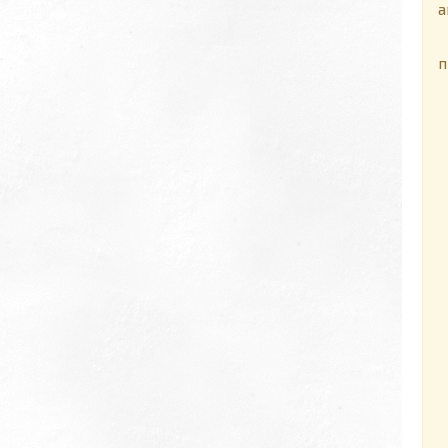
а
П
п
Д