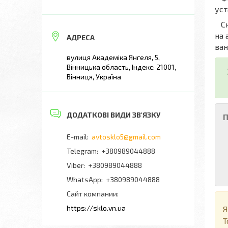
уст
Скл
на 
ван
вулиця Академіка Янгеля, 5,
Вінницька область, Індекс: 21001,
Вінниця, Україна
П
avtosklo5@gmail.com
+380989044888
+380989044888
+380989044888
Сайт компании
https://sklo.vn.ua
Я
Т