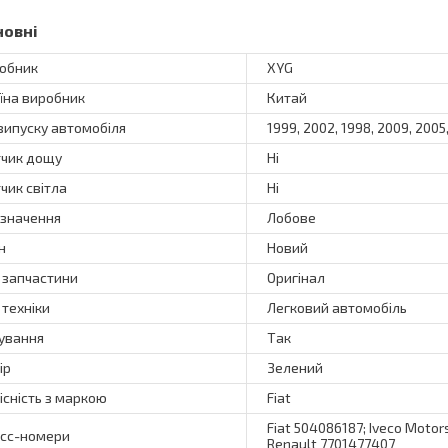
новні
обник
XYG
їна виробник
Китай
 випуску автомобіля
1999, 2002, 1998, 2009, 2005
чик дощу
Ні
чик світла
Ні
значення
Лобове
н
Новий
 запчастини
Оригінал
 техніки
Легковий автомобіль
ування
Так
ір
Зелений
існість з маркою
Fiat
Fiat 504086187; Iveco Motor
сс-номери
Renault 7701477407