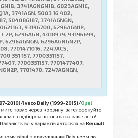
NGN1B, 3741AGNGN1B, 6023AGN1C,
Q1A, 3741AGN, 5003 16 402,
87, 504086187, 3741AGNGN,
0621163, 93196700, 6296AGN1P,
CC2P, 6296AGN, 4418979, 93196699,
2P, 6296AGNGN, 6296AGNGN2P,
08, 7701471016, 7247ACS,
00 351 157, 7700351157,
7407, 7700351157, 7701477407,
NGN2P, 7701470, 7247AGNGN,
97-2010)/Iveco Daily (1999-2015)/
Opel
мите товар через корзину, зателефонуйте
можемо з підбором автоскла на ваше авто!
Наявність всіх варіантів автоскла на
Renault
ищому рівні, з врахуванням Всіх норм по