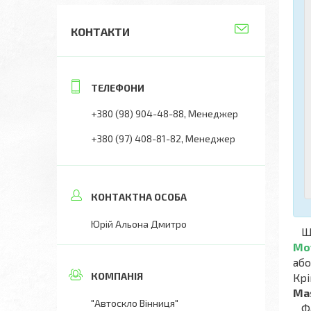
КОНТАКТИ
+380 (98) 904-48-88
Менеджер
+380 (97) 408-81-82
Менеджер
Юрій Альона Дмитро
Що
Mo
або
Крі
Ma
"Автоскло Вінниця"
Фах