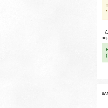
П
з
Дл
че
ХА