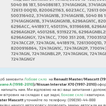
5040 86 187, 504086187, 3741AGNGN, 3741AG
72613 00Q1D, 8200621163, 6023ACC, 72613 00
500316402, 3741AGN1B, 3741AGN1B, 5040 86 1
3741AGNGN1B, 3741AGNGN1B, 6296AGN1C, 820
6296ACC, 4418977, 4501314, 93196698, 6296A
6296AGN2P, 4501268, 93192276, 6296AGNBL
6296AGNGY, 7247ACC, 7700 351 208, 77003512
7247ACC2P, 7247AGN, 4418979, 7261300Q1D, 77
8200916864, 7247AGN1C, 7247AGN2P, 7700147
7247AGN, 7247AGNBL2P, 7247AGNGN, 7247AG
7247AGNGY
б замовити
Лобове скло
на
Renault Master/Mascott (19
vano A (1998-2010
)/Nissan Interstar X70 (1997-2010)
офор
 напишіть нам. Ми відповімо на всі ваші запитання і допо
м вітрових на складах є ще задні,
бокове скло
і кватирки. 
ster Mascott
уточняйте по телефону: (098)90-44-888
івці нашого автосервісу проводять заміну автоскла ни в