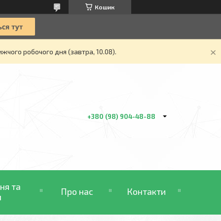
Кошик
жчого робочого дня (завтра, 10.08).
+380 (98) 904-48-88
ня та
Про нас
Контакти
н