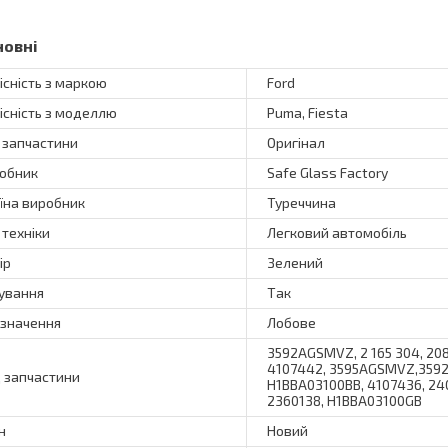
новні
існість з маркою
Ford
існість з моделлю
Puma, Fiesta
 запчастини
Оригінал
обник
Safe Glass Factory
їна виробник
Туреччина
 техніки
Легковий автомобіль
ір
Зелений
ування
Так
значення
Лобове
3592AGSMVZ, 2 165 304, 208
4107442, 3595AGSMVZ,3592A
 запчастини
H1BBA03100BB, 4107436, 240
2360138, H1BBA03100GB
н
Новий