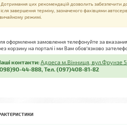
отримання цих рекомендацій дозволить забезпечити дов
ісля завершення терміну, зазначеного фахівцями автосер
вичайному режимі.
я оформлення замовлення телефонуйте за вказани
рез корзину на порталі і ми Вам обов'язково зателеф
Наші контакти:
Адреса м.Вінниця, вул.Фрунзе 5 (
(098)90-44-888, Тел. (097)408-81-82
РАКТЕРИСТИКИ