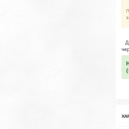
Д
П
з
Дл
че
ХА