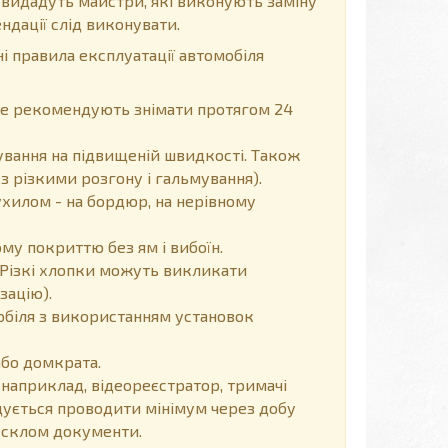
 видадуть майстри, які виконують заміну
ндації слід виконувати.
і правила експлуатації автомобіля
, не рекомендують знімати протягом 24
вання на підвищеній швидкості. Також
з різкими розгону і гальмування).
хилом - на бордюр, на нерівному
у покриттю без ям і вибоїн.
Різкі хлопки можуть викликати
зацію).
обіля з використанням установок
або домкрата.
 наприклад, відеореєстратор, тримачі
ендується проводити мінімум через добу
д склом документи.