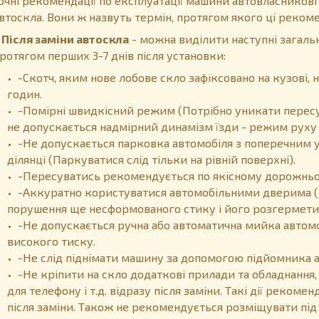
очні рекомендації по експлуатації машини автовласникові
втоскла. Вони ж назвуть термін, протягом якого ці рекоме
ісля заміни автоскла
- можна виділити наступні загальн
ротягом перших 3-7 днів після установки:
-Скотч, яким нове лобове скло зафіксовано на кузові
годин.
-Помірні швидкісний режим (Потрібно уникати пересу
не допускається надмірний динамізм їзди - режим руху 
-Не допускається парковка автомобіля з поперечним у
ділянці (Паркуватися слід тільки на рівній поверхні).
-Пересуватись рекомендується по якісному дорожньом
-Аккуратно користуватися автомобільними дверима (
порушення ще несформованого стику і його розгермети
-Не допускається ручна або автоматична мийка автом
високого тиску.
-Не слід піднімати машину за допомогою підйомника 
-Не кріпити на скло додаткові прилади та обладнання,
для телефону і т.д. відразу після заміни. Такі дії реком
після заміни. Також не рекомендується розміщувати пі