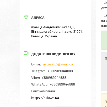
Фах
уст
Скл
на 
ван
вулиця Академіка Янгеля, 5,
Вінницька область, Індекс: 21001,
Вінниця, Україна
П
avtosklo5@gmail.com
+380989044888
+380989044888
+380989044888
Сайт компании
https://sklo.vn.ua
Я