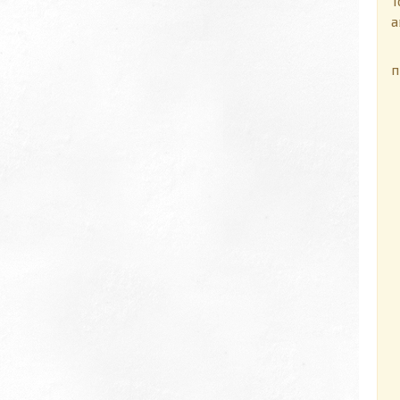
Т
а
П
п