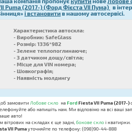
Наша компанія пропонує
купити
нове
Лобове 
II Puma (2017-) (Форд Фієста VII Пума)
в інте
Вінниця»
і встановити
в нашому автосервісі.
Характеристика автоскла:
- Виробник:
SafeGlass
- Розмір:
1336*982
- Зелене теплопоглинаюче;
- З датчиком дощу/світла;
- Місце для VIN номера;
- Шовкографія;
- Наявність молдингу
б замовити
Лобове скло
на
Ford
Fiesta VII Puma (2017-)
елефонуйте або напишіть нам. Ми відповімо на всі ваші з
ваше авто!
м вітрових на складах є ще задні,
бокове скло
і кватирки. 
sta VII Puma
уточняйте по телефону: (098)90-44-888