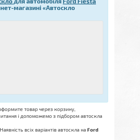
скло
для автомобіля
Ford Fiesta
рнет-магазині «Автоскло
оформите товар через корзину,
апитання і допоможемо з підбором автоскла
Наявність всіх варіантів автоскла на
Ford