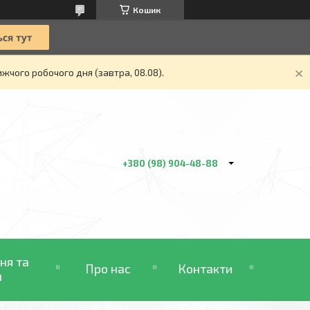
Кошик
жчого робочого дня (завтра, 08.08).
+380 (98) 904-48-88
ня та
Про нас
Контакти
н