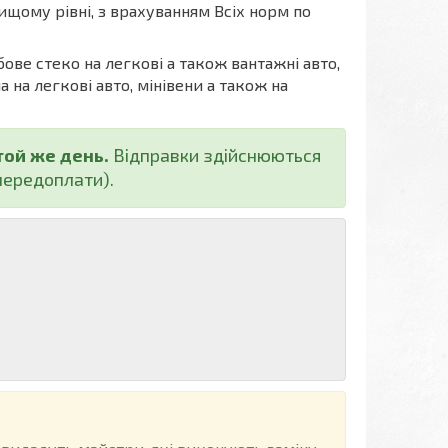
ищому рівні, з врахуванням Всіх норм по
бове стеко на легкові а також вантажні авто,
а на легкові авто, мінівени а також на
той же день.
Відправки здійснюються
ередоплати).