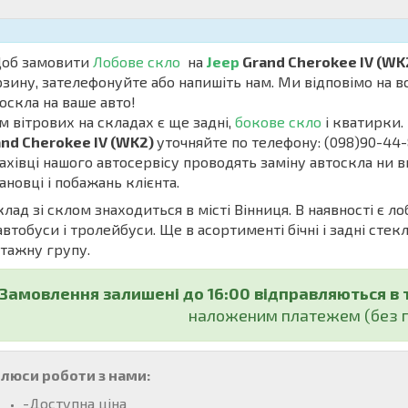
б замовити
Лобове скло
на
Jeep
Grand Cherokee IV (WK
зину, зателефонуйте або напишіть нам. Ми відповімо на в
оскла на ваше авто!
м вітрових на складах є ще задні,
бокове скло
і кватирки. 
nd Cherokee IV (WK2)
уточняйте по телефону: (098)90-44
івці нашого автосервісу проводять заміну автоскла ни в
ановці і побажань клієнта.
ад зі склом знаходиться в місті Вінниця. В наявності є ло
автобуси і тролейбуси. Ще в асортименті бічні і задні стекл
тажну групу.
Замовлення залишені до 16:00 відправляються в 
наложеним платежем (без п
люси роботи з нами:
-Доступна ціна