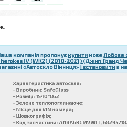
Наша компанія пропонує
купити
нове
Лобове 
Cherokee IV (WK2) (2010-2021) (Джип Гранд Че
магазині «Автоскло Вінниця»
і встановити
в на
Характеристика автоскла:
- Виробник: SafeGlass
- Розмір: 1540*862
- Зелене теплопоглинаюче;
- Місце для VIN номера;
- Шовкографія;
- Код запчастини: AJ18AGRCMVW1T, 6829571