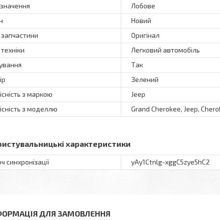
значення
Лобове
н
Новий
 запчастини
Оригінал
 техніки
Легковий автомобіль
ування
Так
ір
Зелений
існість з маркою
Jeep
існість з моделлю
Grand Cherokee, Jeep, Cher
ристувальницькі характеристики
ч синхронізації
yAy1Ctnlg-xggC5zye5hC2
ФОРМАЦІЯ ДЛЯ ЗАМОВЛЕННЯ