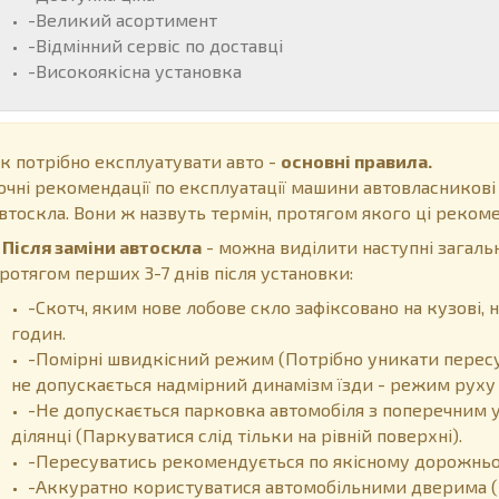
-Великий асортимент
-Відмінний сервіс по доставці
-Високоякісна установка
к потрібно експлуатувати авто -
основні правила.
очні рекомендації по експлуатації машини автовласникові
втоскла. Вони ж назвуть термін, протягом якого ці рекоме
ісля заміни автоскла
- можна виділити наступні загальн
ротягом перших 3-7 днів після установки:
-Скотч, яким нове лобове скло зафіксовано на кузові
годин.
-Помірні швидкісний режим (Потрібно уникати пересу
не допускається надмірний динамізм їзди - режим руху 
-Не допускається парковка автомобіля з поперечним у
ділянці (Паркуватися слід тільки на рівній поверхні).
-Пересуватись рекомендується по якісному дорожньом
-Аккуратно користуватися автомобільними дверима (