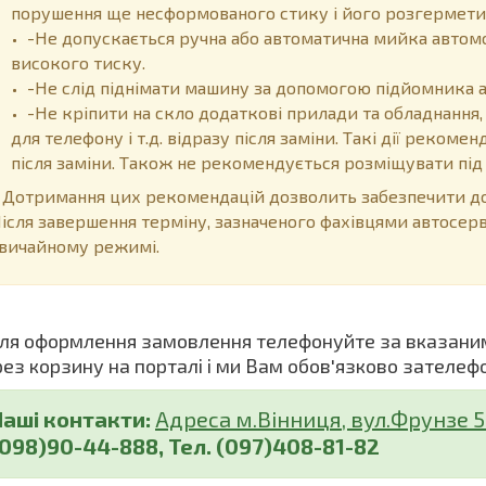
порушення ще несформованого стику і його розгермети
-Не допускається ручна або автоматична мийка автом
високого тиску.
-Не слід піднімати машину за допомогою підйомника 
-Не кріпити на скло додаткові прилади та обладнання,
для телефону і т.д. відразу після заміни. Такі дії реком
після заміни. Також не рекомендується розміщувати пі
отримання цих рекомендацій дозволить забезпечити дов
ісля завершення терміну, зазначеного фахівцями автосер
вичайному режимі.
я оформлення замовлення телефонуйте за вказани
рез корзину на порталі і ми Вам обов'язково зателеф
Наші контакти:
Адреса м.Вінниця, вул.Фрунзе 5 (
(098)90-44-888, Тел. (097)408-81-82