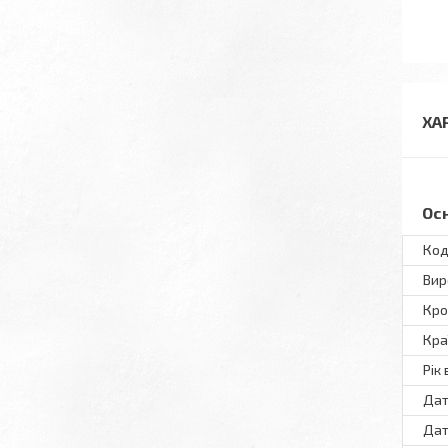
ХА
Ос
Код
Вир
Кро
Кра
Рік
Дат
Дат