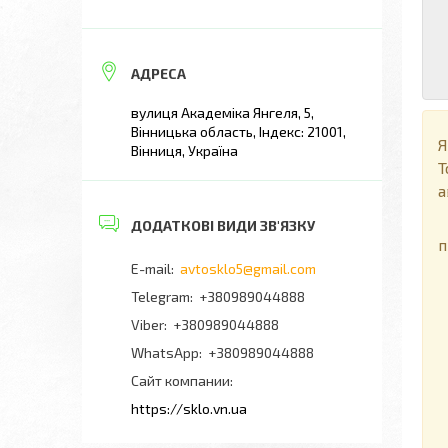
вулиця Академіка Янгеля, 5,
Вінницька область, Індекс: 21001,
Я
Вінниця, Україна
Т
а
П
п
avtosklo5@gmail.com
+380989044888
+380989044888
+380989044888
Сайт компании
https://sklo.vn.ua