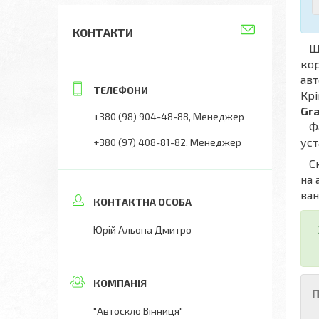
КОНТАКТИ
Що
кор
авт
Крі
Gra
+380 (98) 904-48-88
Менеджер
Фах
уст
+380 (97) 408-81-82
Менеджер
Скл
на 
ван
Юрій Альона Дмитро
П
"Автоскло Вінниця"