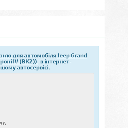
скло
для автомобіля
Jeep Grand
рокі IV (ВК2))
в інтернет-
шому автосервісі.
8AA