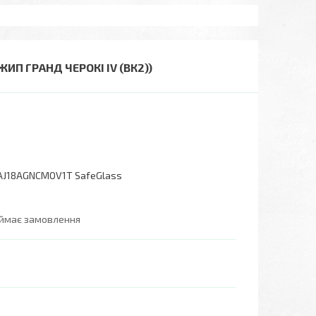
ЖИП ГРАНД ЧЕРОКІ IV (ВК2))
AJ18AGNCMOV1T SafeGlass
иймає замовлення