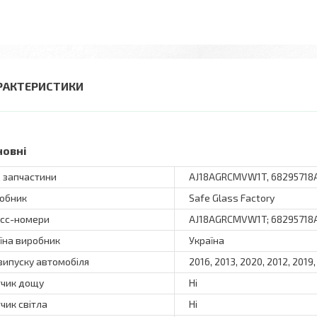
РАКТЕРИСТИКИ
новні
 запчастини
AJ18AGRCMVW1T, 68295718
обник
Safe Glass Factory
сс-номери
AJ18AGRCMVW1T; 68295718
їна виробник
Україна
 випуску автомобіля
2016, 2013, 2020, 2012, 2019,
чик дощу
Ні
чик світла
Ні