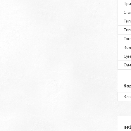
При
Ста
Тип
Тип
Тон
Кол
Сум
Сум
Ко
Клю
ІН