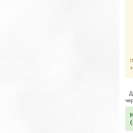
Д
П
з
Дл
че