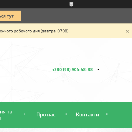
жчого робочого дня (завтра, 07.08).
+380 (98) 904-48-88
ня та
Про нас
Контакти
н