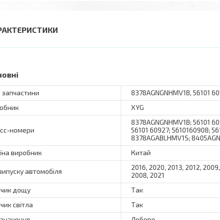
РАКТЕРИСТИКИ
новні
 запчастини
8378AGNGNHMV1B, 56101 609
обник
XYG
8378AGNGNHMV1B; 56101 60
сс-номери
56101 60927; 5610160908;
8378AGABLHMV1S; 8405AG
їна виробник
Китай
2016, 2020, 2013, 2012, 2009,
 випуску автомобіля
2008, 2021
чик дощу
Так
чик світла
Так
значення
Лобове