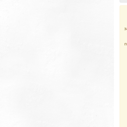
Я
Т
з
п