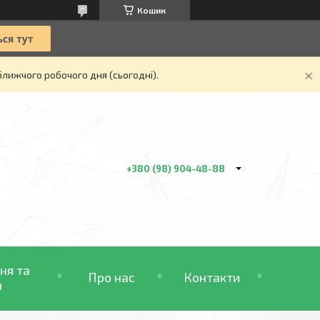
Кошик
ближчого робочого дня (сьогодні).
+380 (98) 904-48-88
ня та
Про нас
Контакти
н