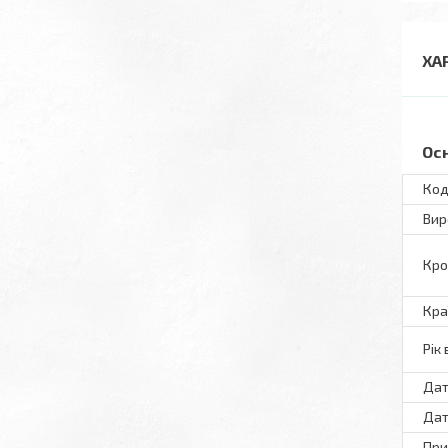
ХА
Ос
Код
Вир
Кро
Кра
Рік
Дат
Дат
При