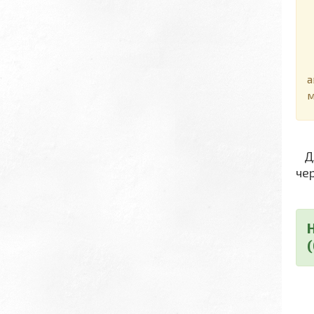
Д
а
м
Дл
че