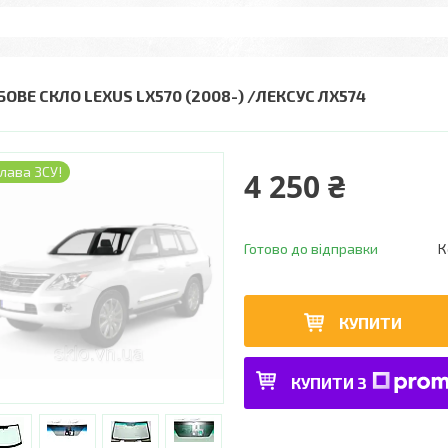
БОВЕ СКЛО LEXUS LX570 (2008-) /ЛЕКСУС ЛХ574
лава ЗСУ!
4 250 ₴
Готово до відправки
К
КУПИТИ
КУПИТИ З