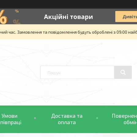
очий час. Замовлення та повідомлення будуть оброблені з 09:00 най
Умови
Доставка та
Повернен
співпраці
оплата
обмі