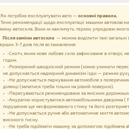
к потрібно експлуатувати авто —
основні правила.
очні рекомендації щодо експлуатації машини автовласни
аміну автоскла. Вони ж накличуть термін, упродовж якого
Після заміни автоскла
— можна виділити такі загальні 
ерших 3-7 днів після встановлення:
-Скотч, яким нове лобове скло зафіксоване в отворі,
годин.
-Розмірений швидкісний режим (ніжно уникати перес
не допускається надмірний динамізм їзди — режим руху
-Не допускається паркування автомобіля з поперечним
ділянці (запатися треба тільки на рівній поверхні).
-Пересуваються рекомендовано за якісним дорожнього
-Акуратно користуватися автомобільними дверима ( 
порушення ще несформованого стику та його розгермет
-Не допускається ручне або автоматичне миття автом
високого тиску.
-Не треба підіймати машину за допомогою підіймача а