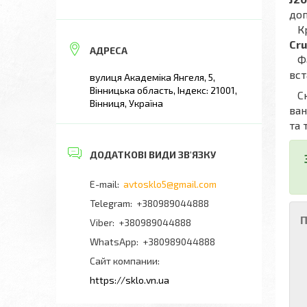
доп
Крі
Cru
Фах
вст
вулиця Академіка Янгеля, 5,
Вінницька область, Індекс: 21001,
Скл
Вінниця, Україна
ван
та 
avtosklo5@gmail.com
+380989044888
П
+380989044888
+380989044888
Сайт компании
https://sklo.vn.ua