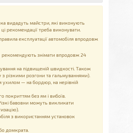
ка видадуть майстри, які виконують
 ці рекомендації треба виконувати.
правила експлуатації автомобіля впродовж
 не рекомендують знімати впродовж 24
ування на підвищеній швидкості. Також
 з різкими розгони та гальмуваннями).
 ухилом — на бордюр, на нерівній
 покриттям без ям і вибоїв.
Різкі бавовни можуть викликати
изацію).
обіля з використанням установок
бо домкрата.