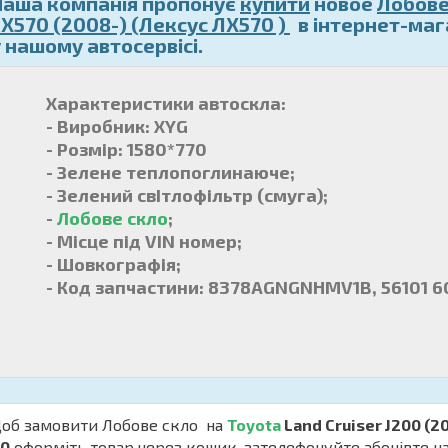
Наша компанія пропонує
купити
новое
Лобове
LX570 (2008-) (Лексус ЛХ570 )
в інтернет-маг
у нашому автосервісі.
Характеристики автоскла:
- Виробник: XYG
- Розмір: 1580*770
- Зелене теплопоглинаюче;
- Зелений свІтлофільтр (смуга);
-
Лобове скло
;
- Місце під VIN номер;
- Шовкографія;
- Код запчастини: 8378AGNGNHMV1B, 5610
б замовити Лобове скло на
Toyota
Land Cruiser J200 (
00
оформіть товар через кошик, зателефонуйте абонівте нам