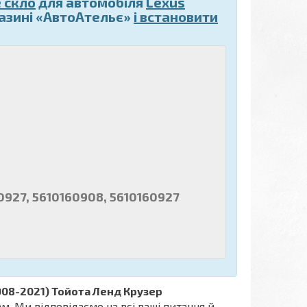
 скло
для автомобіля
Lexus
азині «АвтоАтельє»
і встановити
1 60927, 5610160908, 5610160927
2008-2021) Тойота Ленд Крузер
. Ми відповідаємо на всі ваші питання й