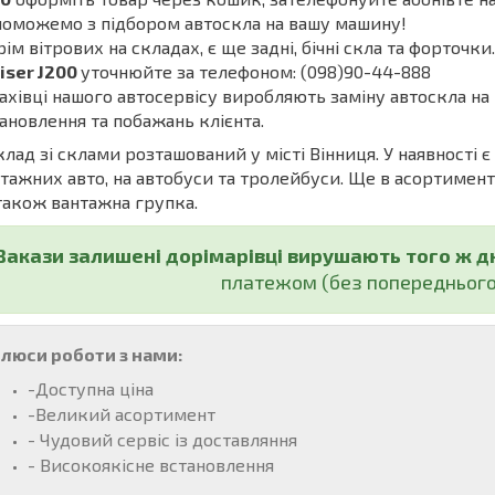
оможемо з підбором автоскла на вашу машину!
м вітрових на складах, є ще задні, бічні скла та форточки
iser J200
уточнюйте за телефоном: (098)90-44-888
івці нашого автосервісу виробляють заміну автоскла на 
ановлення та побажань клієнта.
ад зі склами розташований у місті Вінниця. У наявності є
тажних авто, на автобуси та тролейбуси. Ще в асортименті б
також вантажна групка.
Закази залишені дорімарівці вирушають того ж д
платежом (без попереднього
люси роботи з нами:
-Доступна ціна
-Великий асортимент
- Чудовий сервіс із доставляння
- Високоякісне встановлення