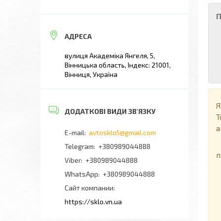
П
вулиця Академіка Янгеля, 5,
Вінницька область, Індекс: 21001,
Вінниця, Україна
Я
Т
а
avtosklo5@gmail.com
П
+380989044888
п
+380989044888
+380989044888
Сайт компании
https://sklo.vn.ua