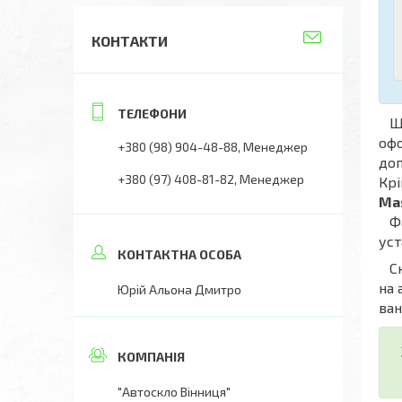
КОНТАКТИ
Що
офо
+380 (98) 904-48-88
Менеджер
доп
+380 (97) 408-81-82
Менеджер
Крі
Mas
Фах
уст
Скл
на 
Юрій Альона Дмитро
ван
"Автоскло Вінниця"