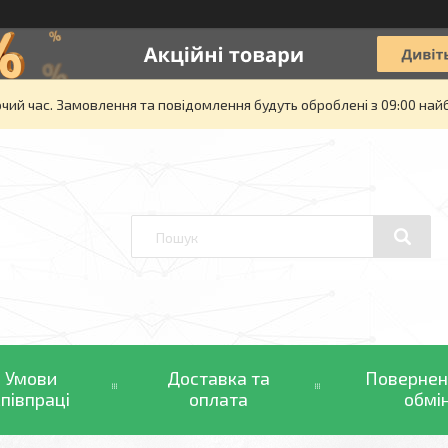
очий час. Замовлення та повідомлення будуть оброблені з 09:00 най
Умови
Доставка та
Повернен
співпраці
оплата
обмі