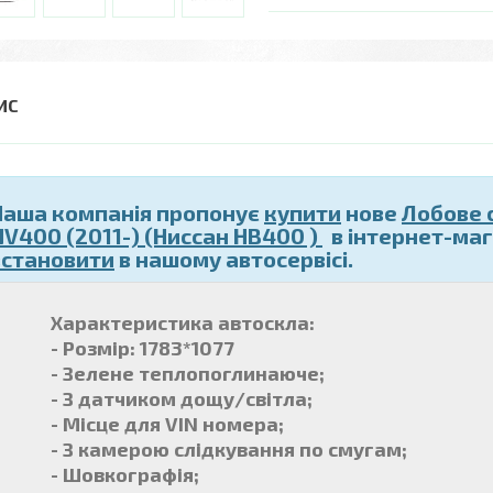
Наша компанія пропонує
купити
нове
Лобове 
NV400 (2011-) (Ниссан НВ400 )
в інтернет-маг
встановити
в нашому автосервісі.
Характеристика автоскла:
- Розмір: 1783*1077
- Зелене теплопоглинаюче;
- З датчиком дощу/світла;
- Місце для VIN номера;
- З камерою слідкування по смугам;
- Шовкографія;