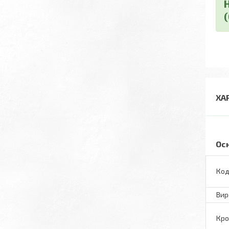
ХА
Ос
Код
Вир
Кро