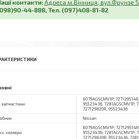
Наші контакти:
Адреса м.Вінниця, вул.Фрунзе 5 (
(098)90-44-888, Тел. (097)408-81-82
РАКТЕРИСТИКИ
новні
6079AGSCMV1P, 727129514R,
 запчастини
95523436, 7281AGSCMV1P, 72
727129820R, 95523436
обник
Nissan
6079AGSCMV1P; 727129514R;
сс-номери
95523436; 7281AGSCMV1P; 72
727129820R; 95523436; 72