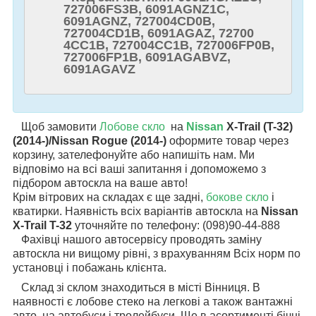
727006FS3B, 6091AGNZ1C,
6091AGNZ, 727004CD0B,
727004CD1B, 6091AGAZ, 72700
4CC1B, 727004CC1B, 727006FP0B,
727006FP1B, 6091AGABVZ,
6091AGAVZ
Щоб замовити
Лобове скло
на
Nissan
X-Trail (T-32)
(2014-)/Nissan Rogue (2014-)
оформите товар через
корзину, зателефонуйте або напишіть нам. Ми
відповімо на всі ваші запитання і допоможемо з
підбором автоскла на ваше авто!
Крім вітрових на складах є ще задні,
бокове скло
і
кватирки. Наявність всіх варіантів автоскла на
Nissan
X-Trail T-32
уточняйте по телефону: (098)90-44-888
Фахівці нашого автосервісу проводять заміну
автоскла ни вищому рівні, з врахуванням Всіх норм по
установці і побажань клієнта.
Склад зі склом знаходиться в місті Вінниця. В
наявності є лобове стеко на легкові а також вантажні
авто, на автобуси і тролейбуси. Ще в асортименті бічні