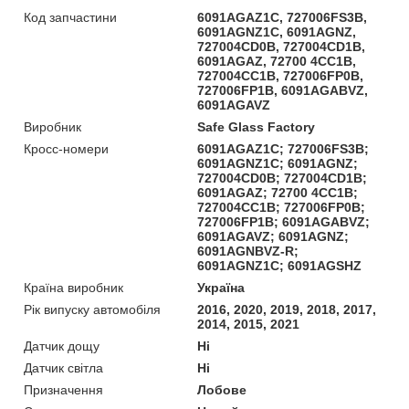
Код запчастини
6091AGAZ1C, 727006FS3B,
6091AGNZ1C, 6091AGNZ,
727004CD0B, 727004CD1B,
6091AGAZ, 72700 4CC1B,
727004CC1B, 727006FP0B,
727006FP1B, 6091AGABVZ,
6091AGAVZ
Виробник
Safe Glass Factory
Кросс-номери
6091AGAZ1C; 727006FS3B;
6091AGNZ1C; 6091AGNZ;
727004CD0B; 727004CD1B;
6091AGAZ; 72700 4CC1B;
727004CC1B; 727006FP0B;
727006FP1B; 6091AGABVZ;
6091AGAVZ; 6091AGNZ;
6091AGNBVZ-R;
6091AGNZ1C; 6091AGSHZ
Країна виробник
Україна
Рік випуску автомобіля
2016, 2020, 2019, 2018, 2017,
2014, 2015, 2021
Датчик дощу
Ні
Датчик світла
Ні
Призначення
Лобове