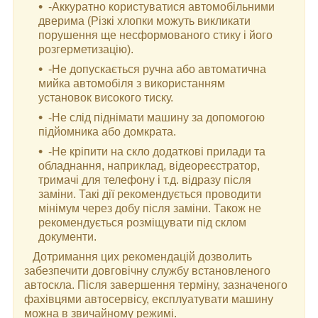
-Аккуратно користуватися автомобільними
дверима (Різкі хлопки можуть викликати
порушення ще несформованого стику і його
розгерметизацію).
-Не допускається ручна або автоматична
мийка автомобіля з використанням
установок високого тиску.
-Не слід піднімати машину за допомогою
підйомника або домкрата.
-Не кріпити на скло додаткові прилади та
обладнання, наприклад, відеореєстратор,
тримачі для телефону і т.д. відразу після
заміни. Такі дії рекомендується проводити
мінімум через добу після заміни. Також не
рекомендується розміщувати під склом
документи.
Дотримання цих рекомендацій дозволить
забезпечити довговічну службу встановленого
автоскла. Після завершення терміну, зазначеного
фахівцями автосервісу, експлуатувати машину
можна в звичайному режимі.