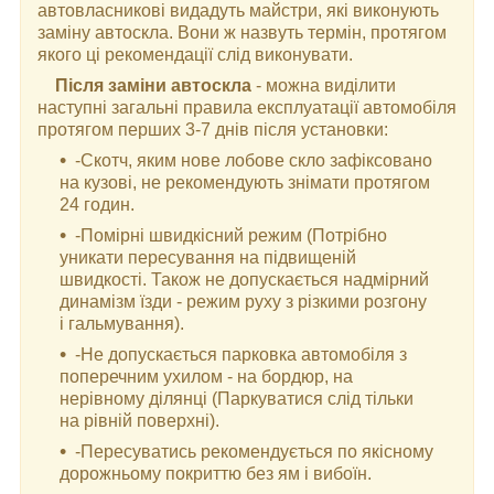
автовласникові видадуть майстри, які виконують
заміну автоскла. Вони ж назвуть термін, протягом
якого ці рекомендації слід виконувати.
Після заміни автоскла
- можна виділити
наступні загальні правила експлуатації автомобіля
протягом перших 3-7 днів після установки:
-Скотч, яким нове лобове скло зафіксовано
на кузові, не рекомендують знімати протягом
24 годин.
-Помірні швидкісний режим (Потрібно
уникати пересування на підвищеній
швидкості. Також не допускається надмірний
динамізм їзди - режим руху з різкими розгону
і гальмування).
-Не допускається парковка автомобіля з
поперечним ухилом - на бордюр, на
нерівному ділянці (Паркуватися слід тільки
на рівній поверхні).
-Пересуватись рекомендується по якісному
дорожньому покриттю без ям і вибоїн.