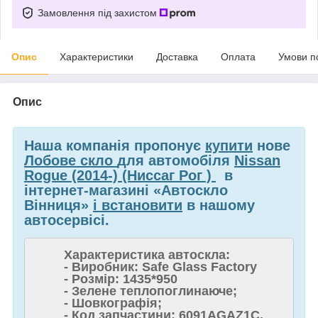
Замовлення під захистом
Опис
Характеристики
Доставка
Оплата
Умови п
Опис
Наша компанія пропонує
купити
нове
Лобове скло
для автомобіля
Nissan
Rogue (2014-) (Ниссаг Рог )
в
інтернет-магазині «Автоскло
Вінниця»
і встановити
в нашому
автосервісі.
Характеристика автоскла:
- Виробник: Safe Glass Factory
- Розмір: 1435*950
- Зелене теплопоглинаюче;
- Шовкографія;
- Код запчастини: 6091AGAZ1C,