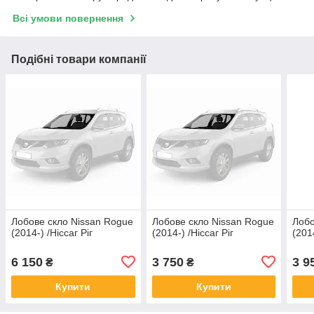
Всі умови повернення
Подібні товари компанії
Лобове скло Nissan Rogue
Лобове скло Nissan Rogue
Лобо
(2014-) /Ніссаг Ріг
(2014-) /Ніссаг Ріг
(2014
6 150
3 750
3 9
₴
₴
Купити
Купити