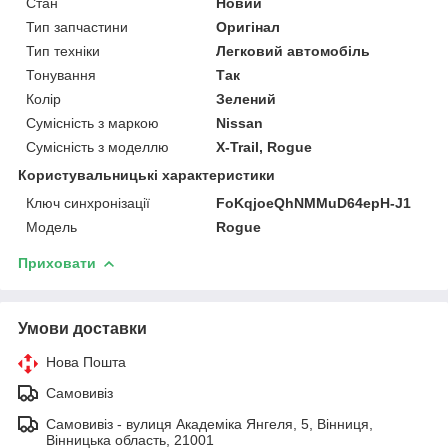
Стан
Новий
Тип запчастини
Оригінал
Тип техніки
Легковий автомобіль
Тонування
Так
Колір
Зелений
Сумісність з маркою
Nissan
Сумісність з моделлю
X-Trail, Rogue
Користувальницькі характеристики
Ключ синхронізації
FoKqjoeQhNMMuD64epH-J1
Мoдель
Rogue
Приховати
Умови доставки
Нова Пошта
Самовивіз
Самовивіз - вулиця Академіка Янгеля, 5, Вінниця,
Вінницька область, 21001