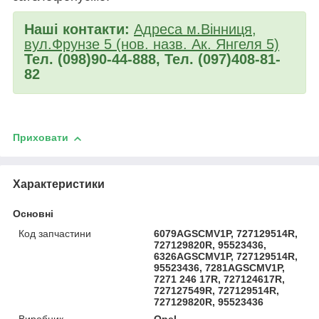
Наші контакти:
Адреса м.Вінниця,
вул.Фрунзе 5 (нов. назв. Ак. Янгеля 5)
Тел. (098)90-44-888, Тел. (097)408-81-
82
Приховати
Характеристики
Основні
Код запчастини
6079AGSCMV1P, 727129514R,
727129820R, 95523436,
6326AGSCMV1P, 727129514R,
95523436, 7281AGSCMV1P,
7271 246 17R, 727124617R,
727127549R, 727129514R,
727129820R, 95523436
Виробник
Opel