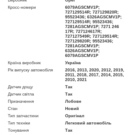
Кросс-номери
6079AGSCMV1P;
727129514R; 727129820R;
95523436; 6326AGSCMV1P;
727129514R; 95523436;
7281AGSCMV1P; 7271 246
17R; 727124617R;
727127549R; 727129514R;
727129820R; 95523436;
7281AGSCMV1P;
6326AGSCMV1P;
6079AGSCMV1P
Країна виробник
Україна
Рік випуску автомобіля
2016, 2013, 2020, 2012, 2019,
2011, 2018, 2017, 2014, 2015,
2010, 2021
Датчик дощу
Так
Датчик світла
Так
Призначення
Лобове
Стан
Новий
Тип запчастини
Оригінал
Тип техніки
Легковий автомобіль
Тонування
Так