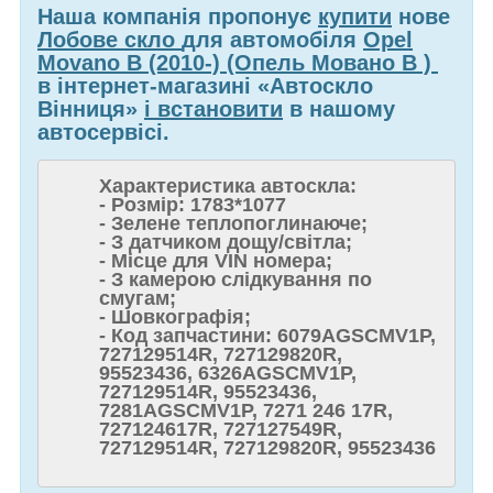
Наша компанія пропонує
купити
нове
Лобове скло
для автомобіля
Opel
Movano B (2010-) (Опель Мовано В )
в інтернет-магазині «Автоскло
Вінниця»
і встановити
в нашому
автосервісі.
Характеристика автоскла:
- Розмір: 1783*1077
- Зелене теплопоглинаюче;
- З датчиком дощу/світла;
- Місце для VIN номера;
- З камерою слідкування по
смугам;
- Шовкографія;
- Код запчастини: 6079AGSCMV1P,
727129514R, 727129820R,
95523436, 6326AGSCMV1P,
727129514R, 95523436,
7281AGSCMV1P, 7271 246 17R,
727124617R, 727127549R,
727129514R, 727129820R, 95523436