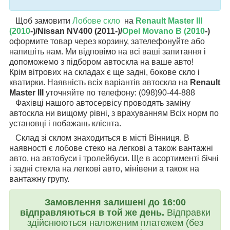
Щоб замовити
Лобове скло
на
Renault Master III
(2010
-)/Nissan NV400 (2011-)/
Opel Movano B (2010
-)
оформите товар через корзину, зателефонуйте або
напишіть нам. Ми відповімо на всі ваші запитання і
допоможемо з підбором автоскла на ваше авто!
Крім вітрових на складах є ще задні, бокове скло і
кватирки. Наявність всіх варіантів автоскла на
Renault
Master III
уточняйте по телефону: (098)90-44-888
Фахівці нашого автосервісу проводять заміну
автоскла ни вищому рівні, з врахуванням Всіх норм по
установці і побажань клієнта.
Склад зі склом знаходиться в місті Вінниця. В
наявності є лобове стеко на легкові а також вантажні
авто, на автобуси і тролейбуси. Ще в асортименті бічні
і задні стекла на легкові авто, мінівени а також на
вантажну групу.
Замовлення залишені до 16:00
відправляються в той же день.
Відправки
здійснюються наложеним платежем (без