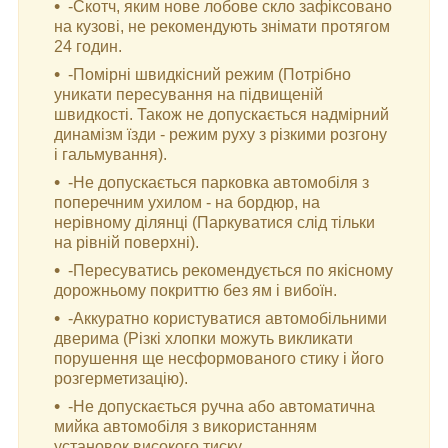
-Скотч, яким нове лобове скло зафіксовано
на кузові, не рекомендують знімати протягом
24 годин.
-Помірні швидкісний режим (Потрібно
уникати пересування на підвищеній
швидкості. Також не допускається надмірний
динамізм їзди - режим руху з різкими розгону
і гальмування).
-Не допускається парковка автомобіля з
поперечним ухилом - на бордюр, на
нерівному ділянці (Паркуватися слід тільки
на рівній поверхні).
-Пересуватись рекомендується по якісному
дорожньому покриттю без ям і вибоїн.
-Аккуратно користуватися автомобільними
дверима (Різкі хлопки можуть викликати
порушення ще несформованого стику і його
розгерметизацію).
-Не допускається ручна або автоматична
мийка автомобіля з використанням
установок високого тиску.