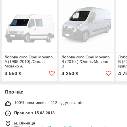
Лобове скло Opel Movano
Лобове скло Opel Movano
Лобо
A (1998-2010) /Опель
B (2010-) /Опель Мовано
B (2
Мовано А
В
кріп
Мов
3 550
4 250
4 7
₴
₴
Про нас
100% позитивних з 212 відгуків за рік
Працює з 15.03.2013
м. Вінниця