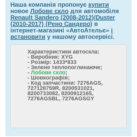
Наша компанія пропонує
купити
новое
Лобове скло
для автомобіля
Renault Sandero (2008-2012)/Duster
(2010-2017) (Рено Сандеро)
в
інтернет-магазині «АвтоАтельє»
і
встановити
у нашому автосервісі.
Характеристики автоскла:
- Виробник: XYG
- Розмір: 1433*833
- Зелене теплопоглинаюче;
-
Лобове скло
;
- Шовкографія;
- Код запчастини: 7276AGS,
727128759R, 8200531021,
8200733082, 8200912165,
7276AGSBL, 7276AGSGY