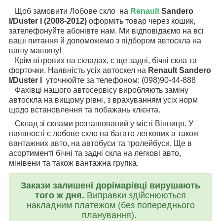
Щоб замовити Лобове скло на
Renault
Sandero
I/Duster I (2008-2012)
оформіть товар через кошик,
зателефонуйте абонівте нам. Ми відповідаємо на всі
ваші питання й допоможемо з підбором автоскла на
вашу машину!
Крім вітрових на складах, є ще задні, бічні скла та
форточки. Наявність усіх автоскел на
Renault Sandero
I/Duster I
уточнюйте за телефоном: (098)90-44-888
Фахівці нашого автосервісу виробляють заміну
автоскла на вищому рівні, з врахуванням усіх норм
щодо встановлення та побажань клієнта.
Склад зі склами розташований у місті Вінниця. У
наявності є лобове скло на багато легкових а також
вантажних авто, на автобуси та тролейбуси. Ще в
асортименті бічні та задні скла на легкові авто,
мінівени та також вантажна групка.
Закази залишені дорімарівці вирушають
того ж дня.
Виправки здійснюються
накладним платежом (без попереднього
планування).