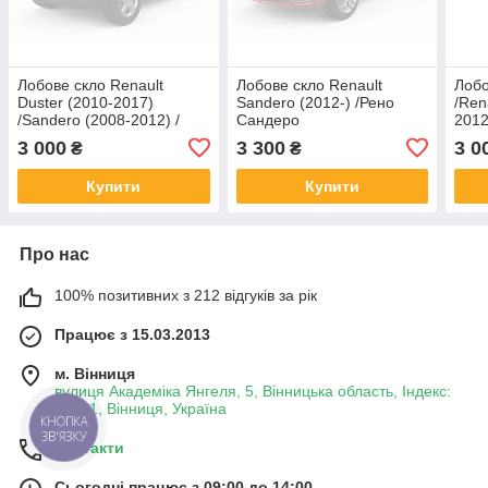
Лобове скло Renault
Лобове скло Renault
Лобо
Duster (2010-2017)
Sandero (2012-) /Рено
/Ren
/Sandero (2008-2012) /
Сандеро
2012
Рено Дастер
/Дач
3 000
3 300
3 0
₴
₴
Купити
Купити
Про нас
100% позитивних з 212 відгуків за рік
Працює з 15.03.2013
м. Вінниця
вулиця Академіка Янгеля, 5, Вінницька область, Індекс:
21001, Вінниця, Україна
КНОПКА
ЗВ'ЯЗКУ
Контакти
Сьогодні працює з 09:00 до 14:00