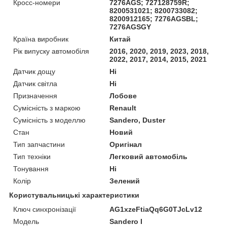
Кросс-номери
7276AGS; 727128759R;
8200531021; 8200733082;
8200912165; 7276AGSBL;
7276AGSGY
Країна виробник
Китай
Рік випуску автомобіля
2016, 2020, 2019, 2023, 2018,
2022, 2017, 2014, 2015, 2021
Датчик дощу
Ні
Датчик світла
Ні
Призначення
Лобове
Сумісність з маркою
Renault
Сумісність з моделлю
Sandero, Duster
Стан
Новий
Тип запчастини
Оригінал
Тип техніки
Легковий автомобіль
Тонування
Ні
Колір
Зелений
Користувальницькі характеристики
Ключ синхронізації
AG1xzeFtiaQq6G0TJcLv12
Мoдель
Sandero I