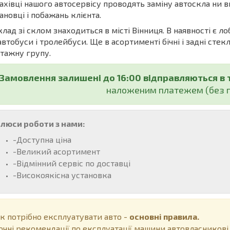
івці нашого автосервісу проводять заміну автоскла ни в
ановці і побажань клієнта.
ад зі склом знаходиться в місті Вінниця. В наявності є ло
автобуси і тролейбуси. Ще в асортименті бічні і задні стекл
тажну групу.
Замовлення залишені до 16:00 відправляються в 
наложеним платежем (без п
люси роботи з нами:
-Доступна ціна
-Великий асортимент
-Відмінний сервіс по доставці
-Високоякісна установка
к потрібно експлуатувати авто -
основні правила.
очні рекомендації по експлуатації машини автовласникові