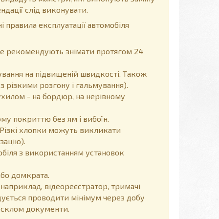
ндації слід виконувати.
і правила експлуатації автомобіля
, не рекомендують знімати протягом 24
вання на підвищеній швидкості. Також
з різкими розгону і гальмування).
хилом - на бордюр, на нерівному
у покриттю без ям і вибоїн.
Різкі хлопки можуть викликати
зацію).
обіля з використанням установок
або домкрата.
 наприклад, відеореєстратор, тримачі
ендується проводити мінімум через добу
д склом документи.