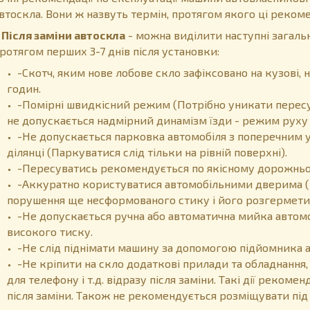
втоскла. Вони ж назвуть термін, протягом якого ці рекоме
ісля заміни автоскла
- можна виділити наступні загальн
ротягом перших 3-7 днів після установки:
-Скотч, яким нове лобове скло зафіксовано на кузові
годин.
-Помірні швидкісний режим (Потрібно уникати пересу
не допускається надмірний динамізм їзди - режим руху 
-Не допускається парковка автомобіля з поперечним у
ділянці (Паркуватися слід тільки на рівній поверхні).
-Пересуватись рекомендується по якісному дорожньом
-Аккуратно користуватися автомобільними дверима (
порушення ще несформованого стику і його розгермети
-Не допускається ручна або автоматична мийка автом
високого тиску.
-Не слід піднімати машину за допомогою підйомника 
-Не кріпити на скло додаткові прилади та обладнання,
для телефону і т.д. відразу після заміни. Такі дії реком
після заміни. Також не рекомендується розміщувати пі