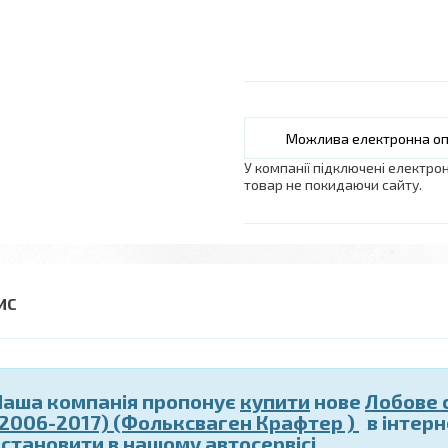
У компанії підключені електро
товар не покидаючи сайту.
Наша компанія пропонує
купити
нове
Лобове 
(2006-2017) (Фольксваген Крафтер )
в інтерн
встановити
в нашому автосервісі.