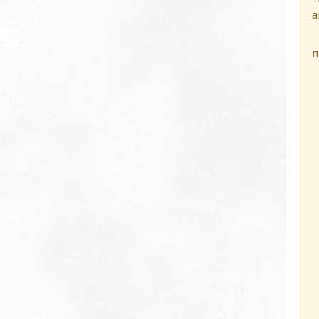
а
П
п