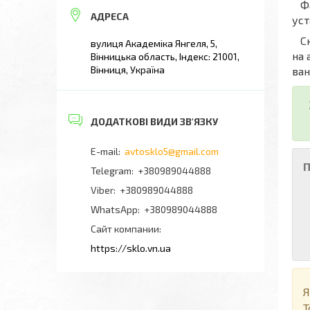
Фах
уст
Скл
вулиця Академіка Янгеля, 5,
на 
Вінницька область, Індекс: 21001,
Вінниця, Україна
ван
avtosklo5@gmail.com
П
+380989044888
+380989044888
+380989044888
Сайт компании
https://sklo.vn.ua
Я
Т