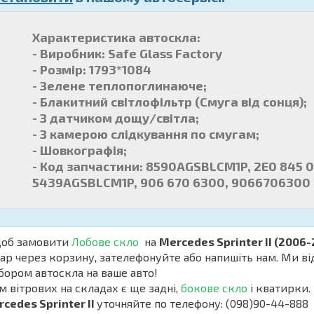
Характеристика автоскла:
- Виробник: Safe Glass Factory
- Розмір: 1793*1084
- Зелене теплопоглинаюче;
- Блакитний світлофільтр (Смуга від сонця);
- З датчиком дощу/світла;
- З камерою слідкування по смугам;
- Шовкографія;
- Код запчастини: 8590AGSBLCM1P, 2E0 845 
5439AGSBLCM1P, 906 670 6300, 9066706300
б замовити
Лобове скло
на
Mercedes Sprinter II (2006-
ар через корзину, зателефонуйте або напишіть нам. Ми ві
бором автоскла на ваше авто!
м вітрових на складах є ще задні,
бокове скло
і кватирки. 
cedes Sprinter II
уточняйте по телефону: (098)90-44-888