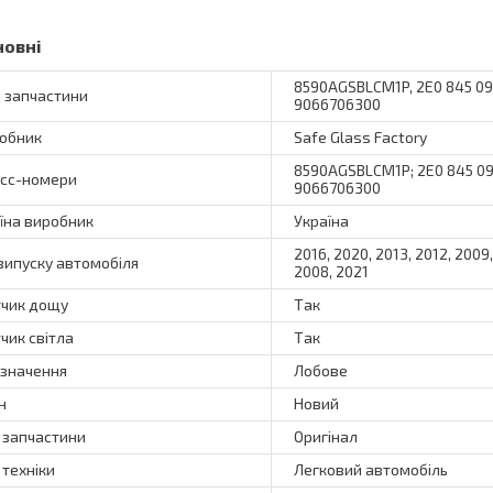
новні
8590AGSBLCM1P, 2E0 845 09
 запчастини
9066706300
обник
Safe Glass Factory
8590AGSBLCM1P; 2E0 845 09
сс-номери
9066706300
їна виробник
Україна
2016, 2020, 2013, 2012, 2009,
 випуску автомобіля
2008, 2021
чик дощу
Так
чик світла
Так
значення
Лобове
н
Новий
 запчастини
Оригінал
 техніки
Легковий автомобіль