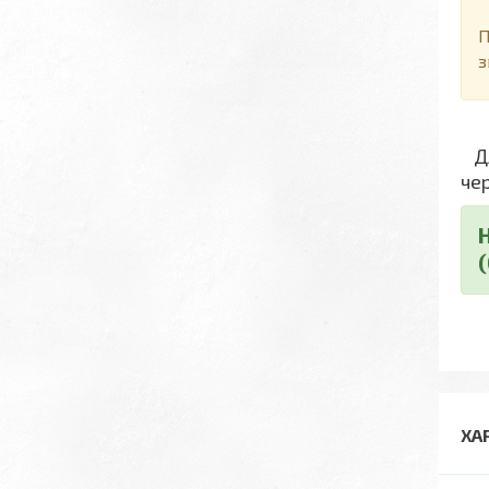
Д
П
з
Дл
че
ХА