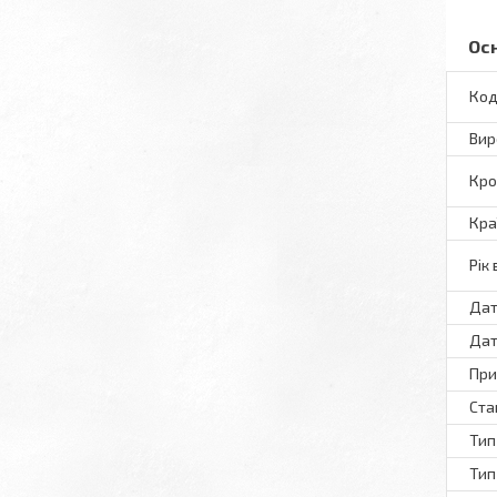
Ос
Код
Вир
Кро
Кра
Рік
Дат
Дат
При
Ста
Тип
Тип