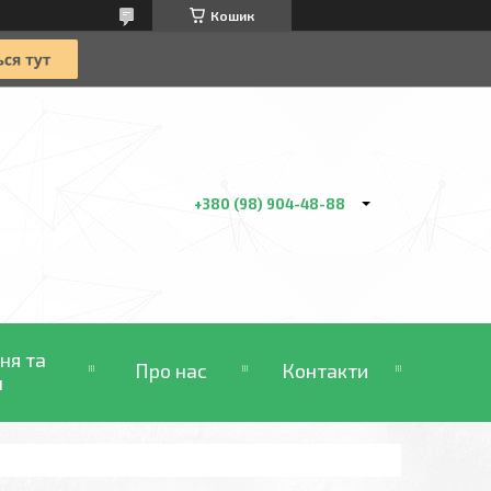
Кошик
+380 (98) 904-48-88
ня та
Про нас
Контакти
н