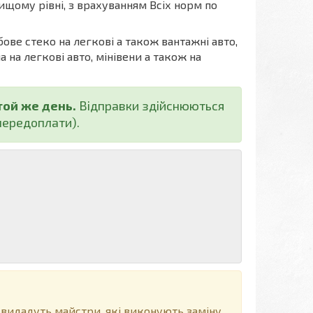
ищому рівні, з врахуванням Всіх норм по
бове стеко на легкові а також вантажні авто,
а на легкові авто, мінівени а також на
той же день.
Відправки здійснюються
ередоплати).
 видадуть майстри, які виконують заміну