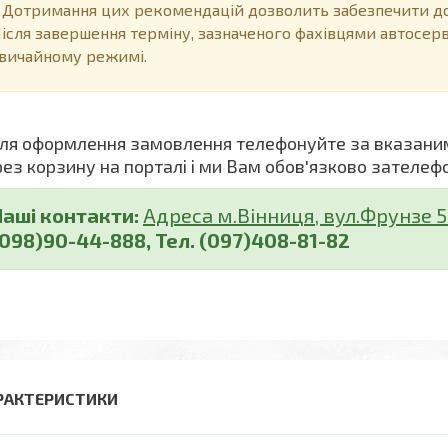
отримання цих рекомендацій дозволить забезпечити дов
ісля завершення терміну, зазначеного фахівцями автосер
вичайному режимі.
я оформлення замовлення телефонуйте за вказани
рез корзину на порталі і ми Вам обов'язково зателеф
Наші контакти:
Адреса м.Вінниця, вул.Фрунзе 5 (
(098)90-44-888, Тел. (097)408-81-82
РАКТЕРИСТИКИ