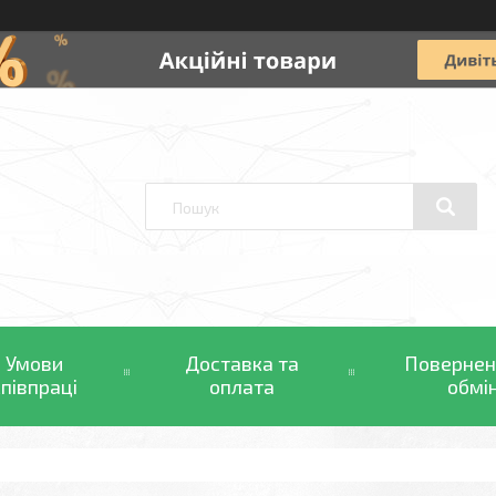
Умови
Доставка та
Повернен
співпраці
оплата
обмі