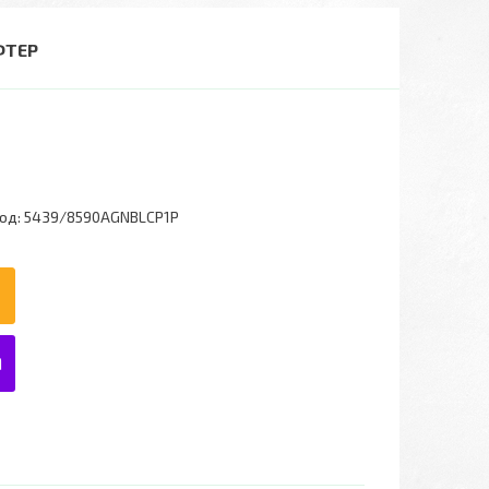
ФТЕР
од:
5439/8590AGNBLCP1P