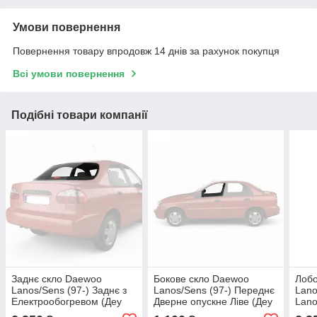
Умови повернення
Повернення товару впродовж 14 днів за рахунок покупця
Всі умови повернення
Подібні товари компанії
Заднє скло Daewoo
Бокове скло Daewoo
Лобо
Lanos/Sens (97-) Заднє з
Lanos/Sens (97-) Переднє
Lano
Електрообогревом (Деу
Дверне опускне Ліве (Деу
Lano
Ланос/Сенс)
Ланос/Сенс)
Лано