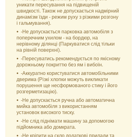
уникати пересування на підвищеній
швидкості. Також не допускається надмірний
динамізм їзди - режим руху з різкими розгону
і гальмування).
-Не допускається парковка автомобіля з
поперечним ухилом - на бордюр, на
нерівному ділянці (Паркуватися слід тільки
на рівній поверхні).
-Пересуватись рекомендується по якісному
дорожньому покриттю без ям і вибоїн.
-Аккуратно користуватися автомобільними
дверима (Різкі хлопки можуть викликати
порушення ще несформованого стику і його
розгерметизацію).
-Не допускається ручна або автоматична
мийка автомобіля з використанням
установок високого тиску.
-Не слід піднімати машину за допомогою
підйомника або домкрата.
-Не кріпити на скло додаткові прилади та