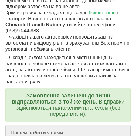
відповімо на всі ваші запитання і допоможемо з
підбором автоскла на ваше авто!
Крім вітрових на складах є ще задні,
бокове скло
і
кватирки. Наявність всіх варіантів автоскла на
Chevrolet Lacetti Nubira
уточняйте по телефону:
(098)90-44-888
Фахівці нашого автосервісу проводять заміну
автоскла ни вищому рівні, з врахуванням Всіх норм по
установці і побажань клієнта.
Склад зі склом знаходиться в місті Вінниця. В
наявності є лобове стеко на легкові а також вантажні
авто, на автобуси і тролейбуси. Ще в асортименті бічні
і задні стекла на легкові авто, мінівени а також на
вантажну групу.
Замовлення залишені до 16:00
відправляються в той же день.
Відправки
здійснюються наложеним платежем (без
передоплати).
Плюси роботи з нами: