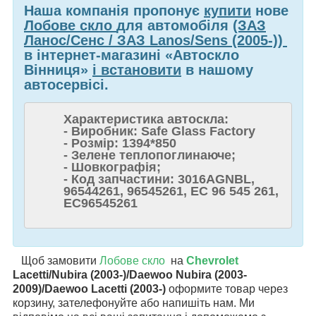
Наша компанія пропонує
купити
нове
Лобове скло
для автомобіля
(ЗАЗ
Ланос/Сенс / ЗАЗ Lanos/Sens (2005-))
в інтернет-магазині «Автоскло
Вінниця»
і встановити
в нашому
автосервісі.
Характеристика автоскла:
- Виробник: Safe Glass Factory
- Розмір: 1394*850
- Зелене теплопоглинаюче;
- Шовкографія;
- Код запчастини: 3016AGNBL,
96544261, 96545261, EC 96 545 261,
EC96545261
Щоб замовити
Лобове скло
на
Chevrolet
Lacetti/Nubira (2003-)/Daewoo Nubira (2003-
2009)/Daewoo Lacetti (2003-)
оформите товар через
корзину, зателефонуйте або напишіть нам. Ми