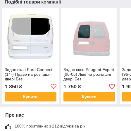
Подібні товари компанії
Заднє скло Ford Connect
Заднє скло Peugeot Expert
Задн
(14-) Праве на розпашні
(96-06) Ліве на розпашні
(96-
двері Без
двері Без
двер
електрообогрева (Форд
електрообогрева (Пежо
(Пеж
1 850
1 750
1 9
₴
₴
Коннект)
Експерт)
Купити
Купити
Про нас
100% позитивних з 212 відгуків за рік