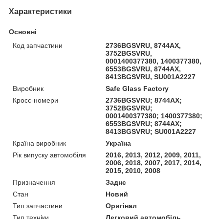
Характеристики
Основні
Код запчастини
2736BGSVRU, 8744AX,
3752BGSVRU,
0001400377380, 1400377380,
6553BGSVRU, 8744AX,
8413BGSVRU, SU001A2227
Виробник
Safe Glass Factory
Кросс-номери
2736BGSVRU; 8744AX;
3752BGSVRU;
0001400377380; 1400377380;
6553BGSVRU; 8744AX;
8413BGSVRU; SU001A2227
Країна виробник
Україна
Рік випуску автомобіля
2016, 2013, 2012, 2009, 2011,
2006, 2018, 2007, 2017, 2014,
2015, 2010, 2008
Призначення
Заднє
Стан
Новий
Тип запчастини
Оригінал
Тип техніки
Легковий автомобіль