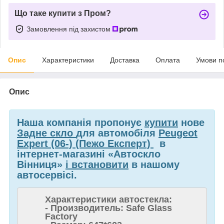
Що таке купити з Пром?
Замовлення під захистом
Опис
Характеристики
Доставка
Оплата
Умови п
Опис
Наша компанія пропонує
купити
нове
Задне скло
для автомобіля
Peugeot
Expert (06-) (Пежо Експерт)
в
інтернет-магазині «Автоскло
Вінниця»
і встановити
в нашому
автосервісі.
Характеристики автостекла:
- Производитель: Safe Glass
Factory