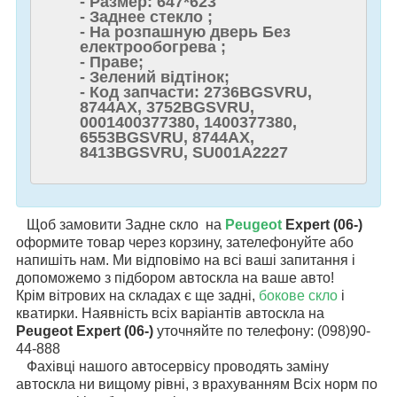
- Размер: 647*623
- Заднее стекло ;
- На розпашную дверь Без
електрообогрева ;
- Праве;
- Зелений відтінок;
- Код запчасти: 2736BGSVRU,
8744AX, 3752BGSVRU,
0001400377380, 1400377380,
6553BGSVRU, 8744AX,
8413BGSVRU, SU001A2227
Щоб замовити Задне скло на
Peugeot
Expert (06-)
оформите товар через корзину, зателефонуйте або
напишіть нам. Ми відповімо на всі ваші запитання і
допоможемо з підбором автоскла на ваше авто!
Крім вітрових на складах є ще задні,
бокове скло
і
кватирки. Наявність всіх варіантів автоскла на
Peugeot Expert (06-)
уточняйте по телефону: (098)90-
44-888
Фахівці нашого автосервісу проводять заміну
автоскла ни вищому рівні, з врахуванням Всіх норм по