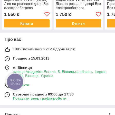
Ліве на розпашні двері Без
Ліве на розпашні двері Без
Прав
електрообогрева
електрообогрева
Без 
(Фольксваген ЛТ)
(Фольксваген ЛТ)
(Фол
1 550
1 750
1 7
₴
₴
Купити
Купити
Про нас
100% позитивних з 212 відгуків за рік
Працює з 15.03.2013
м. Вінниця
вулиця Академіка Янгеля, 5, Вінницька область, Індекс:
21001, Вінниця, Україна
КНОПКА
ЗВ'ЯЗКУ
Контакти
Сьогодні працює з 09:00 до 17:30
Показати весь графік роботи
Про нас