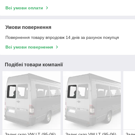
Всі умови оплати
Умови повернення
Повернення товару впродовж 14 днів за рахунок покупця
Всі умови повернення
Подібні товари компанії
Заднє скло VW LT (95-06)
Заднє скло VW LT (95-06)
Задн