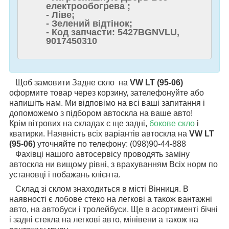
електрообогрева ;
- Ліве;
- Зелений відтінок;
- Код запчасти: 5427BGNVLU,
9017450310
Щоб замовити Задне скло на
VW LT (95-06)
оформите товар через корзину, зателефонуйте або
напишіть нам. Ми відповімо на всі ваші запитання і
допоможемо з підбором автоскла на ваше авто!
Крім вітрових на складах є ще задні,
бокове скло
і
кватирки. Наявність всіх варіантів автоскла на
VW LT
(95-06)
уточняйте по телефону: (098)90-44-888
Фахівці нашого автосервісу проводять заміну
автоскла ни вищому рівні, з врахуванням Всіх норм по
установці і побажань клієнта.
Склад зі склом знаходиться в місті Вінниця. В
наявності є лобове стеко на легкові а також вантажні
авто, на автобуси і тролейбуси. Ще в асортименті бічні
і задні стекла на легкові авто, мінівени а також на