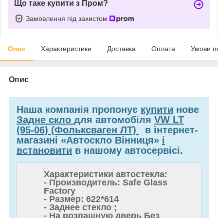
Що таке купити з Пром?
Замовлення під захистом
Опис
Характеристики
Доставка
Оплата
Умови п
Опис
Наша компанія пропонує
купити
нове
Задне скло
для автомобіля
VW LT
(95-06) (Фольксваген ЛТ)
в інтернет-
магазині «Автоскло Вінниця»
і
встановити
в нашому автосервісі.
Характеристики автостекла:
- Производитель: Safe Glass
Factory
- Размер: 622*614
- Заднее стекло ;
- На розпашную дверь Без