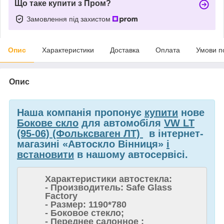
Що таке купити з Пром?
Замовлення під захистом
Опис
Характеристики
Доставка
Оплата
Умови п
Опис
Наша компанія пропонує
купити
нове
Бокове скло
для автомобіля
VW LT
(95-06) (Фольксваген ЛТ)
в інтернет-
магазині «Автоскло Вінниця»
і
встановити
в нашому автосервісі.
Характеристики автостекла:
- Производитель: Safe Glass
Factory
- Размер: 1190*780
- Боковое стекло;
- Переднее салонное ;