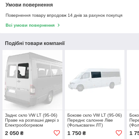
Умови повернення
Повернення товару впродовж 14 днів за рахунок покупця
Всі умови повернення
Подібні товари компанії
Заднє скло VW LT (95-06)
Бокове скло VW LT (95-06)
Боко
Праве на розпашні двері з
Переднє салонне Ліве
Пере
Електрообогревом
(Фольксваген ЛТ)
(Фол
(Фольксваген ЛТ)
2 050
1 750
1 7
₴
₴