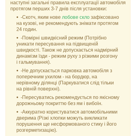
наступні загальні правила експлуатації автомобіля
протягом перших 3-7 днів після установки:
-Скотч, яким нове
лобове скло
зафіксовано
на кузові, не рекомендують знімати протягом
24 годин.
-Помірні швидкісний режим (Потрібно
уникати пересування на підвищеній
швидкості. Також не допускається надмірний
динамізм їзди - режим руху з різкими розгону
і гальмування).
-Не допускається парковка автомобіля з
поперечним ухилом - на бордюр, на
нерівному ділянці (Паркуватися слід тільки
на рівній поверхні).
-Пересуватись рекомендується по якісному
дорожньому покриттю без ям і вибоїн.
-Аккуратно користуватися автомобільними
дверима (Різкі хлопки можуть викликати
порушення ще несформованого стику і його
розгерметизацію).