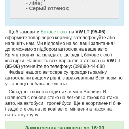
- Ліве;
- Серый оттенок;
Щоб замовити
Бокове скло
на
VW LT (95-06)
оформите товар через корзину, зателефонуйте або
напишіть нам. Ми відповімо на всі ваші запитання і
допоможемо з підбором автоскла на ваше авто!
Крім вітрових на складах є ще задні, бокове скло і
кватирки. Наявність всіх варіантів автоскла на
VW LT
(95-06)
уточняйте по телефону: (098)90-44-888
Фахівці нашого автосервісу проводять заміну
автоскла ни вищому рівні, з врахуванням Всіх норм по
установці і побажань клієнта.
Склад зі склом знаходиться в місті Вінниця. В
наявності є лобове стеко на легкові а також вантажні
авто, на автобуси і тролейбуси. Ще в асортименті бічні
і задні стекла на легкові авто, мінівени а також на
вантажну групу.
Замовлення залишені до 16:00