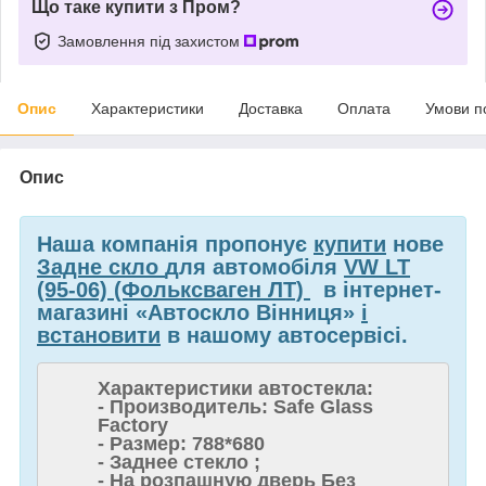
Що таке купити з Пром?
Замовлення під захистом
Опис
Характеристики
Доставка
Оплата
Умови п
Опис
Наша компанія пропонує
купити
нове
Задне скло
для автомобіля
VW LT
(95-06) (Фольксваген ЛТ)
в інтернет-
магазині «Автоскло Вінниця»
і
встановити
в нашому автосервісі.
Характеристики автостекла:
- Производитель: Safe Glass
Factory
- Размер: 788*680
- Заднее стекло ;
- На розпашную дверь Без