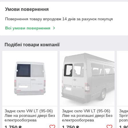
Умови повернення
Повернення товару впродовж 14 днів за рахунок покупця
Всі умови повернення
Подібні товари компанії
Заднє скло VW LT (95-06)
Заднє скло VW LT (95-06)
Задн
Ліве на розпашні двері Без
Ліве на розпашні двері Без
Spri
електрообогрева
електрообогрева
розп
(Фольксваген ЛТ)
елек
1 750
1 750
1 9
₴
₴