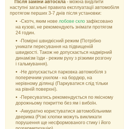
Після заміни автоскла
- можна виділити
наступні загальні правила експлуатації автомобіля
протягом перших 3-7 днів після установки:
-Скотч, яким нове
лобове скло
зафіксовано
на кузові, не рекомендують знімати протягом
24 годин.
-Помірні швидкісний режим (Потрібно
уникати пересування на підвищеній
швидкості. Також не допускається надмірний
динамізм їзди - режим руху з різкими розгону
і гальмування).
-Не допускається парковка автомобіля з
поперечним ухилом - на бордюр, на
нерівному ділянці (Паркуватися слід тільки
на рівній поверхні).
-Пересуватись рекомендується по якісному
дорожньому покриттю без ям і вибоїн.
-Аккуратно користуватися автомобільними
дверима (Різкі хлопки можуть викликати
порушення ще несформованого стику і його
розгерметизацію).