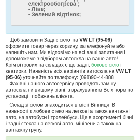
електрообогрева ;
- Ліве;
- Зелений відтінок;
Щоб замовити Задне скло на
VW LT (95-06)
оформите товар через корзину, зателефонуйте або
напишіть нам. Ми відповімо на всі ваші запитання і
допоможемо з підбором автоскла на ваше авто!
Крім вітрових на складах є ще задні,
бокове скло
і
кватирки. Наявність всіх варіантів автоскла на
VW LT
(95-06)
уточняйте по телефону: (098)90-44-888
Фахівці нашого автосервісу проводять заміну
автоскла ни вищому рівні, з врахуванням Всіх норм по
установці і побажань клієнта.
Склад зі склом знаходиться в місті Вінниця. В
наявності є лобове стеко на легкові а також вантажні
авто, на автобуси і тролейбуси. Ще в асортименті бічні
і задні стекла на легкові авто, мінівени а також на
вантажну групу.