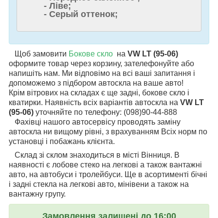
- Ліве;
- Серый оттенок;
Щоб замовити
Бокове скло
на
VW LT (95-06)
оформите товар через корзину, зателефонуйте або
напишіть нам. Ми відповімо на всі ваші запитання і
допоможемо з підбором автоскла на ваше авто!
Крім вітрових на складах є ще задні, бокове скло і
кватирки. Наявність всіх варіантів автоскла на
VW LT
(95-06)
уточняйте по телефону: (098)90-44-888
Фахівці нашого автосервісу проводять заміну
автоскла ни вищому рівні, з врахуванням Всіх норм по
установці і побажань клієнта.
Склад зі склом знаходиться в місті Вінниця. В
наявності є лобове стеко на легкові а також вантажні
авто, на автобуси і тролейбуси. Ще в асортименті бічні
і задні стекла на легкові авто, мінівени а також на
вантажну групу.
Замовлення залишені до 16:00