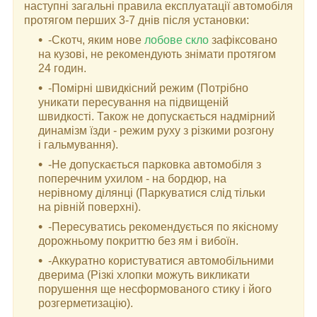
наступні загальні правила експлуатації автомобіля
протягом перших 3-7 днів після установки:
-Скотч, яким нове
лобове скло
зафіксовано
на кузові, не рекомендують знімати протягом
24 годин.
-Помірні швидкісний режим (Потрібно
уникати пересування на підвищеній
швидкості. Також не допускається надмірний
динамізм їзди - режим руху з різкими розгону
і гальмування).
-Не допускається парковка автомобіля з
поперечним ухилом - на бордюр, на
нерівному ділянці (Паркуватися слід тільки
на рівній поверхні).
-Пересуватись рекомендується по якісному
дорожньому покриттю без ям і вибоїн.
-Аккуратно користуватися автомобільними
дверима (Різкі хлопки можуть викликати
порушення ще несформованого стику і його
розгерметизацію).