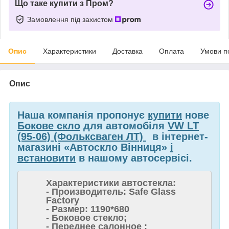
Що таке купити з Пром?
Замовлення під захистом
Опис
Характеристики
Доставка
Оплата
Умови п
Опис
Наша компанія пропонує
купити
нове
Бокове скло
для автомобіля
VW LT
(95-06) (Фольксваген ЛТ)
в інтернет-
магазині «Автоскло Вінниця»
і
встановити
в нашому автосервісі.
Характеристики автостекла:
- Производитель: Safe Glass
Factory
- Размер: 1190*680
- Боковое стекло;
- Переднее салонное ;