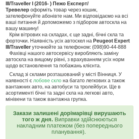
III/Traveller I (2016- ) Пежо Експерт/
Тревелер
оформіть товар через кошик,
зателефонуйте абонівте нам. Ми відповідаємо на всі
ваші питання й допоможемо з підбором автоскла на
вашу машину!
Крім вітрових на складах, є ще задні, бічні скла та
форточки. Наявність усіх автоскел на
Peugeot Expert
III/Traveller
уточнюйте за телефоном: (098)90-44-888
Фахівці нашого автосервісу виробляють заміну
автоскла на вищому рівні, з врахуванням усіх норм
щодо встановлення та побажань клієнта.
Склад зі склами розташований у місті Вінниця. У
наявності є
лобове скло
на багато легкових а також
вантажних авто, на автобуси та тролейбуси. Ще в
асортименті бічні та задні скла на легкові авто,
мінівени та також вантажна групка.
Закази залишені дорімарівці вирушають
того ж дня.
Виправки здійснюються
накладним платежом (без попереднього
планування).