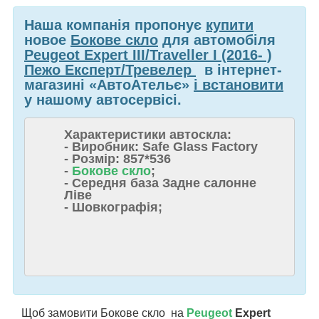
Наша компанія пропонує
купити
новое
Бокове скло
для автомобіля
Peugeot Expert III/Traveller I (2016- )
Пежо Експерт/Тревелер
в інтернет-
магазині «АвтоАтельє»
і встановити
у нашому автосервісі.
Характеристики автоскла:
- Виробник: Safe Glass Factory
- Розмір: 857*536
-
Бокове скло
;
- Середня база Задне салонне
Ліве
- Шовкографія;
Щоб замовити Бокове скло на
Peugeot
Expert