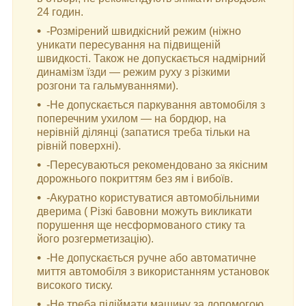
24 годин.
-Розмірений швидкісний режим (ніжно
уникати пересування на підвищеній
швидкості. Також не допускається надмірний
динамізм їзди — режим руху з різкими
розгони та гальмуваннями).
-Не допускається паркування автомобіля з
поперечним ухилом — на бордюр, на
нерівній ділянці (запатися треба тільки на
рівній поверхні).
-Пересуваються рекомендовано за якісним
дорожнього покриттям без ям і вибоїв.
-Акуратно користуватися автомобільними
дверима ( Різкі бавовни можуть викликати
порушення ще несформованого стику та
його розгерметизацію).
-Не допускається ручне або автоматичне
миття автомобіля з використанням установок
високого тиску.
-Не треба підіймати машину за допомогою