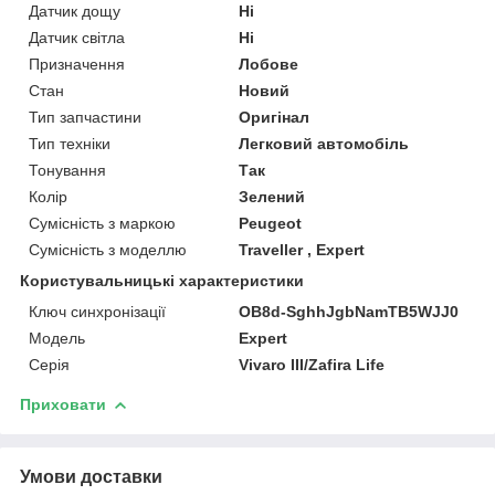
Датчик дощу
Ні
Датчик світла
Ні
Призначення
Лобове
Стан
Новий
Тип запчастини
Оригінал
Тип техніки
Легковий автомобіль
Тонування
Так
Колір
Зелений
Сумісність з маркою
Peugeot
Сумісність з моделлю
Traveller , Expert
Користувальницькі характеристики
Ключ синхронізації
OB8d-SghhJgbNamTB5WJJ0
Мoдель
Expert
Серія
Vivaro III/Zafira Life
Приховати
Умови доставки