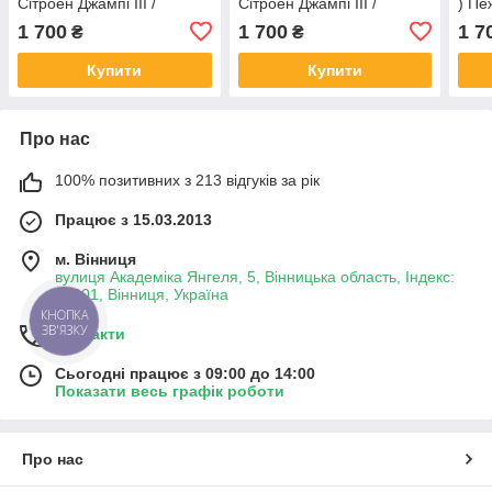
Сітроен Джампі III /
Сітроен Джампі III /
) Пе
Спейстур довга база
Спейстур Середня база
довг
1 700
1 700
1 7
₴
₴
Задне салонне Ліве
Задне салонне Праве
Ліве
Купити
Купити
Про нас
100% позитивних з 213 відгуків за рік
Працює з 15.03.2013
м. Вінниця
вулиця Академіка Янгеля, 5, Вінницька область, Індекс:
21001, Вінниця, Україна
КНОПКА
ЗВ'ЯЗКУ
Контакти
Сьогодні працює з 09:00 до 14:00
Показати весь графік роботи
Про нас