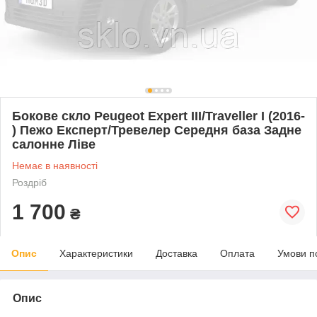
Бокове скло Peugeot Expert III/Traveller I (2016-
) Пежо Експерт/Тревелер Середня база Задне
салонне Ліве
Немає в наявності
Роздріб
1 700
₴
Опис
Характеристики
Доставка
Оплата
Умови п
Опис