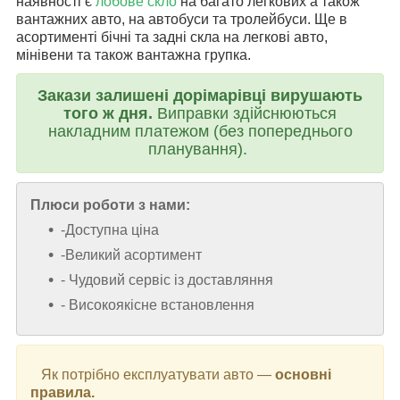
наявності є
лобове скло
на багато легкових а також
вантажних авто, на автобуси та тролейбуси. Ще в
асортименті бічні та задні скла на легкові авто,
мінівени та також вантажна групка.
Закази залишені дорімарівці вирушають
того ж дня.
Виправки здійснюються
накладним платежом (без попереднього
планування).
Плюси роботи з нами:
-Доступна ціна
-Великий асортимент
- Чудовий сервіс із доставляння
- Високоякісне встановлення
Як потрібно експлуатувати авто —
основні
правила.