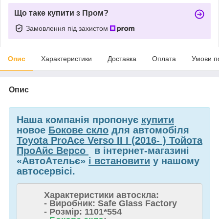
Що таке купити з Пром?
Замовлення під захистом
Опис
Характеристики
Доставка
Оплата
Умови п
Опис
Наша компанія пропонує
купити
новое
Бокове скло
для автомобіля
Toyota ProAce Verso II I (2016- ) Тойота
ПроАйс Версо
в інтернет-магазині
«АвтоАтельє»
і встановити
у нашому
автосервісі.
Характеристики автоскла:
- Виробник: Safe Glass Factory
- Розмір: 1101*554