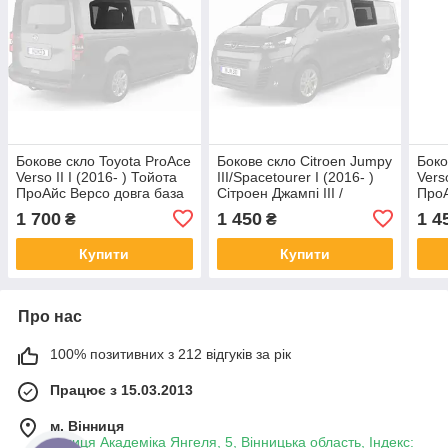
Бокове скло Toyota ProAce
Бокове скло Citroen Jumpy
Боко
Verso II I (2016- ) Тойота
III/Spacetourer I (2016- )
Vers
ПроАйс Версо довга база
Сітроен Джампі III /
ПроА
Задне салонне Праве
Спейстур довга Середня
Сер
1 700
1 450
1 4
₴
₴
база Передне салонне
сал
Ліве
Купити
Купити
Про нас
100% позитивних з 212 відгуків за рік
Працює з 15.03.2013
м. Вінниця
вулиця Академіка Янгеля, 5, Вінницька область, Індекс: