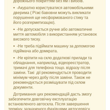
дорожнього покриттям без ям і вибоїв.
-Акуратно користуватися автомобільними
дверима ( Різкі бавовни можуть викликати
порушення ще несформованого стику та
його розгерметизацію).
-Не допускається ручне або автоматичне
миття автомобіля з використанням установок
високого тиску.
-Не треба підіймати машину за допомогою
підіймача або домкрата.
-Не кріпити на скло додаткові прилади та
обладнання, наприклад, відеореєстратор,
тримачі для телефона тощо. відразу після
заміни. Такі дії рекомендується проводити
мінімум через добу після заміни. Також не
рекомендується розміщувати під склом
документи.
Дотримання цих рекомендацій дасть змогу
забезпечити довговічну експлуатацію
встановленого автоскла. Після завершення
терміну, зазначеного фахівцями автосервісу,