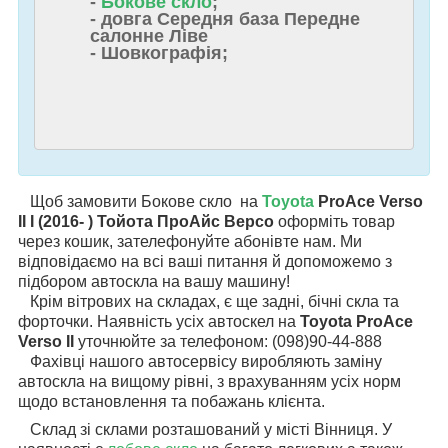
-
Бокове скло
;
- довга Середня база Передне
салонне Ліве
- Шовкографія;
Щоб замовити Бокове скло на
Toyota
ProAce Verso
II I (2016- ) Тойота ПроАйс Версо
оформіть товар
через кошик, зателефонуйте абонівте нам. Ми
відповідаємо на всі ваші питання й допоможемо з
підбором автоскла на вашу машину!
Крім вітрових на складах, є ще задні, бічні скла та
форточки. Наявність усіх автоскел на
Toyota ProAce
Verso II
уточнюйте за телефоном: (098)90-44-888
Фахівці нашого автосервісу виробляють заміну
автоскла на вищому рівні, з врахуванням усіх норм
щодо встановлення та побажань клієнта.
Склад зі склами розташований у місті Вінниця. У