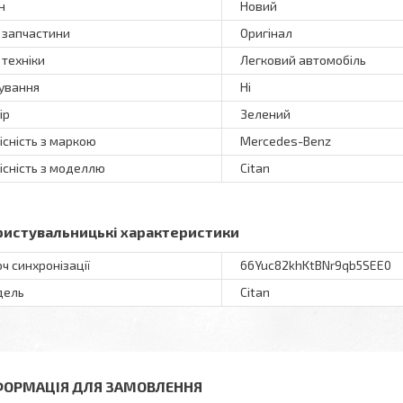
н
Новий
 запчастини
Оригінал
 техніки
Легковий автомобіль
ування
Ні
ір
Зелений
існість з маркою
Mercedes-Benz
існість з моделлю
Citan
ристувальницькі характеристики
ч синхронізації
66Yuc82khKtBNr9qb5SEE0
дель
Citan
ФОРМАЦІЯ ДЛЯ ЗАМОВЛЕННЯ