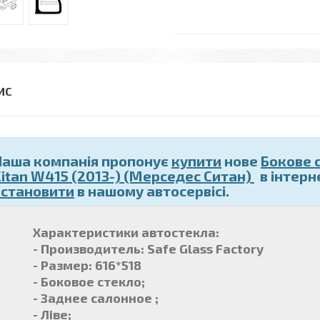
Наша компанія пропонує
купити
нове
Бокове 
Citan W415 (2013-) (Мерседес Ситан)
в інтерн
встановити
в нашому автосервісі.
Характеристики автостекла:
- Производитель: Safe Glass Factory
- Размер: 616*518
- Боковое стекло;
- Заднее салонное ;
- Ліве;