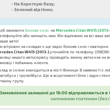
- На Короткую базу;
- Зелений відтінок;
б замовити
Бокове скло
на
Mercedes Citan W415 (2013
-
елефонуйте або напишіть нам. Ми відповімо на всі ваші з
ваше авто!
м вітрових на складах є ще задні, бокове скло і кватирки. 
cedes Citan W415 (2013-)
уточняйте по телефону: (098)90
івці нашого автосервісу проводять заміну автоскла ни в
ановці і побажань клієнта.
ад зі склом знаходиться в місті Вінниця. В наявності є ло
автобуси і тролейбуси. Ще в асортименті бічні і задні стекл
тажну групу.
Замовлення залишені до 16:00 відправляються в 
наложеним платежем (без п