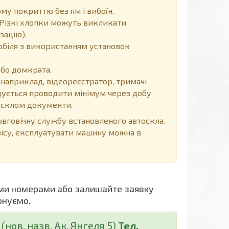
у покриттю без ям і вибоїн.
Різкі хлопки можуть викликати
зацію).
обіля з використанням установок
або домкрата.
 наприклад, відеореєстратор, тримачі
ендується проводити мінімум через добу
д склом документи.
говічну службу встановленого автоскла.
вісу, експлуатувати машину можна в
ми номерами або залишайте заявку
онуємо.
нов. назв. Ак. Янгеля 5)
Тел.