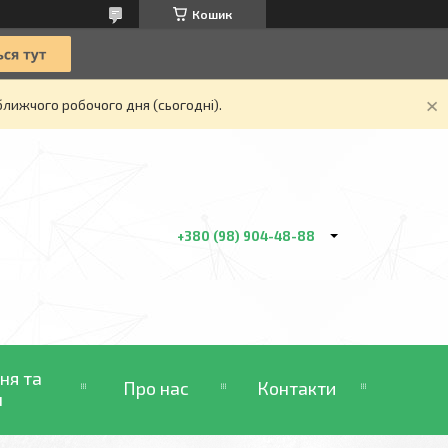
Кошик
ближчого робочого дня (сьогодні).
+380 (98) 904-48-88
ня та
Про нас
Контакти
н