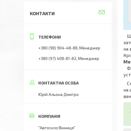
КОНТАКТИ
Що
зат
+380 (98) 904-48-88
Менеджер
на 
Крі
+380 (97) 408-81-82
Менеджер
Mer
Фах
уст
Скл
на 
Юрій Альона Дмитро
ван
"Автоскло Вінниця"