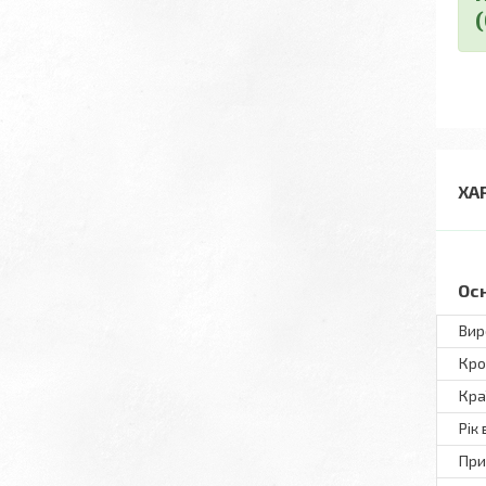
ХА
Ос
Вир
Кро
Кра
Рік
При