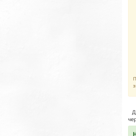
Д
П
з
Дл
че