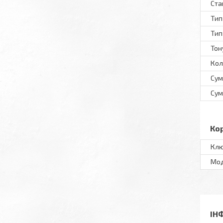
Ста
Тип
Тип
Тон
Кол
Сум
Сум
Ко
Клю
Мo
ІН