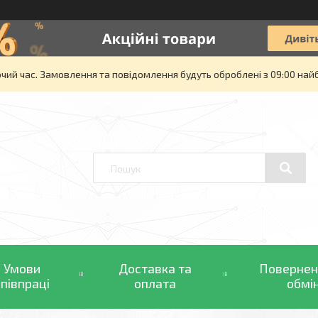
очий час. Замовлення та повідомлення будуть оброблені з 09:00 най
Умови
Доставка та
Повернен
співпраці
оплата
обмі