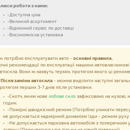
люси роботи з нами:
-Доступна ціна
-Великий асортимент
-Відмінний сервіс по доставці
-Високоякісна установка
к потрібно експлуатувати авто -
основні правила.
очні рекомендації по експлуатації машини автовласникові
втоскла. Вони ж назвуть термін, протягом якого ці рекоме
ісля заміни автоскла
- можна виділити наступні загальн
ротягом перших 3-7 днів після установки:
-Скотч, яким нове
лобове скло
зафіксовано на кузові,
годин.
-Помірні швидкісний режим (Потрібно уникати пересу
не допускається надмірний динамізм їзди - режим руху 
-Не допускається парковка автомобіля з поперечним у
ділянці (Паркуватися слід тільки на рівній поверхні).