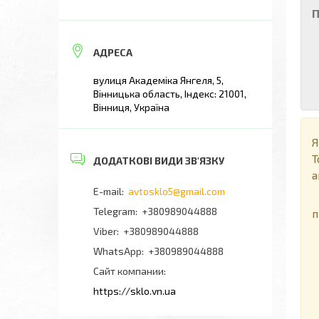
П
вулиця Академіка Янгеля, 5,
Вінницька область, Індекс: 21001,
Вінниця, Україна
Я
Т
а
avtosklo5@gmail.com
П
+380989044888
п
+380989044888
+380989044888
Сайт компании
https://sklo.vn.ua