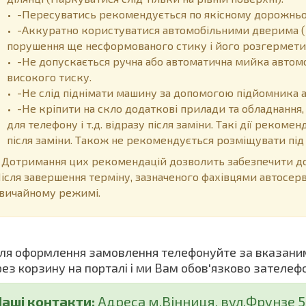
-Пересуватись рекомендується по якісному дорожньом
-Аккуратно користуватися автомобільними дверима (
порушення ще несформованого стику і його розгермети
-Не допускається ручна або автоматична мийка автом
високого тиску.
-Не слід піднімати машину за допомогою підйомника 
-Не кріпити на скло додаткові прилади та обладнання,
для телефону і т.д. відразу після заміни. Такі дії реком
після заміни. Також не рекомендується розміщувати пі
отримання цих рекомендацій дозволить забезпечити дов
ісля завершення терміну, зазначеного фахівцями автосер
вичайному режимі.
я оформлення замовлення телефонуйте за вказани
рез корзину на порталі і ми Вам обов'язково зателеф
Наші контакти:
Адреса м.Вінниця, вул.Фрунзе 5 (