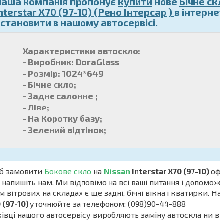
Наша компанія пропонує
купити
нове
Бічне ск
nterstar X70 (97-10) (Рено Інтерсар )
в інтерн
встановити
в нашому автосервісі.
Характеристики автоскло:
- Виробник: DoraGlass
- Розмір: 1024*649
- Бічне скло;
- Заднє салонне ;
- Ліве;
- На Коротку базу;
- Зелений відтінок;
б замовити
Бокове скло
на
Nissan
Interstar X70 (97-10)
оф
 напишіть нам. Ми відповімо на всі ваші питання і допом
м вітрових на складах є ще задні, бічні вікна і кватирки. Н
 (97-10)
уточнюйте за телефоном: (098)90-44-888
івці нашого автосервісу виробляють заміну автоскла ни в