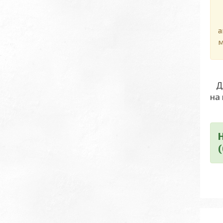
С
а
м
Дл
на