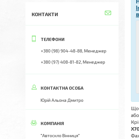
I
КОНТАКТИ
+380 (98) 904-48-88
Менеджер
+380 (97) 408-81-82
Менеджер
Юрій Альона Дмитро
Що
або
Крі
X70
Фах
"Автоскло Вінниця"