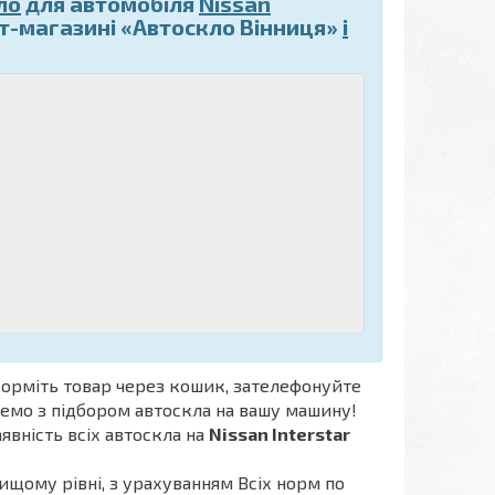
ло
для автомобіля
Nissan
ет-магазині «Автоскло Вінниця»
і
орміть товар через кошик, зателефонуйте
ожемо з підбором автоскла на вашу машину!
аявність всіх автоскла на
Nissan Interstar
ищому рівні, з урахуванням Всіх норм по