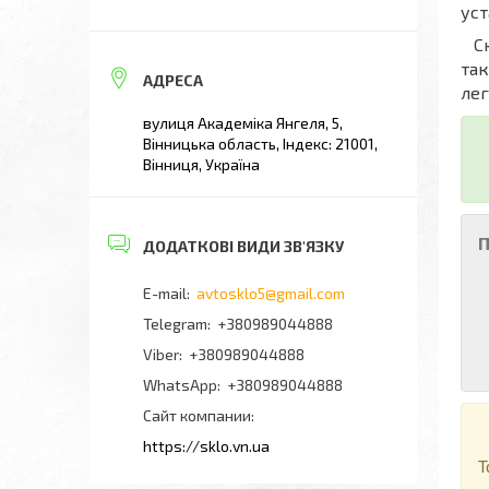
уст
Скл
так
лег
вулиця Академіка Янгеля, 5,
Вінницька область, Індекс: 21001,
Вінниця, Україна
П
avtosklo5@gmail.com
+380989044888
+380989044888
+380989044888
Сайт компании
К
https://sklo.vn.ua
Т