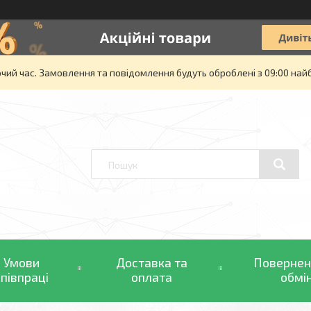
очий час. Замовлення та повідомлення будуть оброблені з 09:00 най
Умови
Доставка та
Повернен
співпраці
оплата
обмі