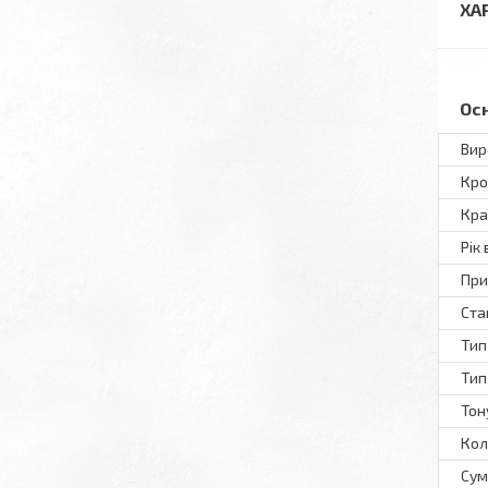
ХА
Ос
Вир
Кро
Кра
Рік
При
Ста
Тип
Тип
Тон
Кол
Сум