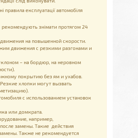
ндації слід виконувати.
ні правила експлуатації автомобіля
не рекомендують знімати протягом 24
движения на повышенной скорости.
ежим движения с резкими разгонами и
уклоном – на бордюр, на неровном
ости).
жному покрытию без ям и ухабов.
Резкие хлопки могут вызвать
метизацию).
томобиля с использованием установок
ка или домкрата.
орудование, например,
 после замены. Такие действия
замены. Также не рекомендуется