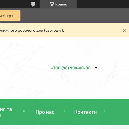
Кошик
ближчого робочого дня (сьогодні).
+380 (98) 904-48-88
ня та
Про нас
Контакти
н