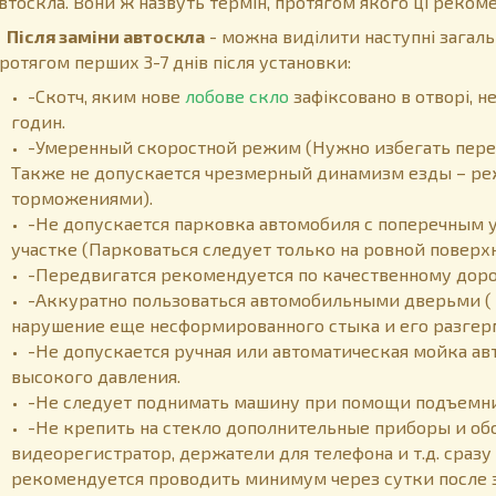
втоскла. Вони ж назвуть термін, протягом якого ці рекоме
Після заміни автоскла
- можна виділити наступні загаль
ротягом перших 3-7 днів після установки:
-Скотч, яким нове
лобове скло
зафіксовано в отворі, 
годин.
-Умеренный скоростной режим (Нужно избегать пере
Также не допускается чрезмерный динамизм езды – р
торможениями).
-Не допускается парковка автомобиля с поперечным 
участке (Парковаться следует только на ровной поверхн
-Передвигатся рекомендуется по качественному доро
-Аккуратно пользоваться автомобильными дверьми ( 
нарушение еще несформированного стыка и его разгер
-Не допускается ручная или автоматическая мойка ав
высокого давления.
-Не следует поднимать машину при помощи подъемни
-Не крепить на стекло дополнительные приборы и об
видеорегистратор, держатели для телефона и т.д. сразу
рекомендуется проводить минимум через сутки после 