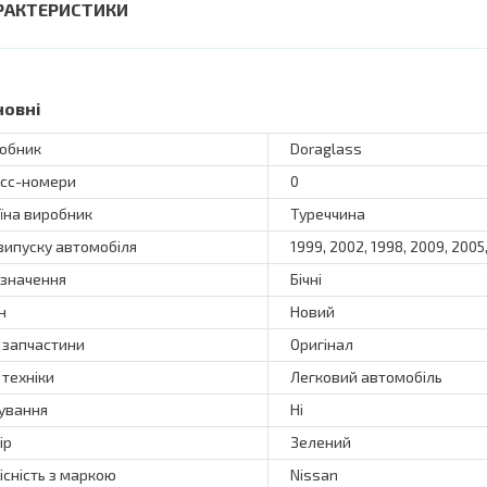
РАКТЕРИСТИКИ
новні
обник
Doraglass
сс-номери
0
їна виробник
Туреччина
 випуску автомобіля
1999, 2002, 1998, 2009, 2005
значення
Бічні
н
Новий
 запчастини
Оригінал
 техніки
Легковий автомобіль
ування
Ні
ір
Зелений
існість з маркою
Nissan