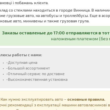
ановці і побажань клієнта.
ад со стеклами находиться в городе Винница. В наличии
же грузовые авто, на автобусы и троллейбусы. Еще в асо
ковые авто, минивены и также грузовая група.
Заказы оставленые до 17:00 отправляются в тот
наложеным платежом (без 
люсы работы с нами:
-Доступная цена
-Большой ассортимент
-Отличный сервис по доставке
-Высококачественная установка
ак нужно эксплуатировать авто –
основные правила.
очні рекомендації з експлуатації машини автовласникові 