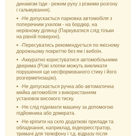
динамізм їзди - режим руху з різкими розгону
і гальмування).
-Не допускається парковка автомобіля з
поперечним ухилом - на бордюр, на
нерівному ділянці (Паркуватися слід тільки
на рівній поверхні).
-Пересуватись рекомендується по якісному
дорожньому покриттю без ям і вибоїн.
-Аккуратно користуватися автомобільними
дверима (Різкі хлопки можуть викликати
порушення ще несформованого стику і його
розгерметизацію).
-Не допускається ручна або автоматична
мийка автомобіля з використанням
установок високого тиску.
-Не слід піднімати машину за допомогою
підйомника або домкрата.
-Не кріпити на скло додаткові прилади та
обладнання, наприклад, відеореєстратор,
тримачі для телефону і т.д. відразу після