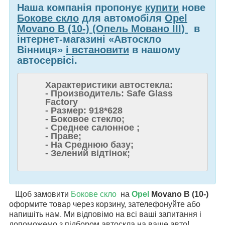
Наша компанія пропонує
купити
нове
Бокове скло
для автомобіля
Opel
Movano B (10-) (Опель Мовано III)
в
інтернет-магазині «Автоскло
Вінниця»
і встановити
в нашому
автосервісі.
Характеристики автостекла:
- Производитель: Safe Glass
Factory
- Размер: 918*628
- Боковое стекло;
- Среднее салонное ;
- Праве;
- На Среднюю базу;
- Зелений відтінок;
Щоб замовити
Бокове скло
на
Opel
Movano B (10-)
оформите товар через корзину, зателефонуйте або
напишіть нам. Ми відповімо на всі ваші запитання і
допоможемо з підбором автоскла на ваше авто!