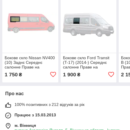
Бокове скло Nissan NV400
Бокове скло Ford Transit
Боко
(10) Заднє Середнє
(T-17) (2014-) Середнє
B (1
салонне Праве на
салонне Праве на
Прав
Середню і Довгу базу
Середню і Довгу базу
базу
1 750
1 900
2 1
₴
₴
Про нас
100% позитивних з 212 відгуків за рік
Працює з 15.03.2013
м. Вінниця
вулиця Академіка Янгеля, 5, Вінницька область, Індекс: