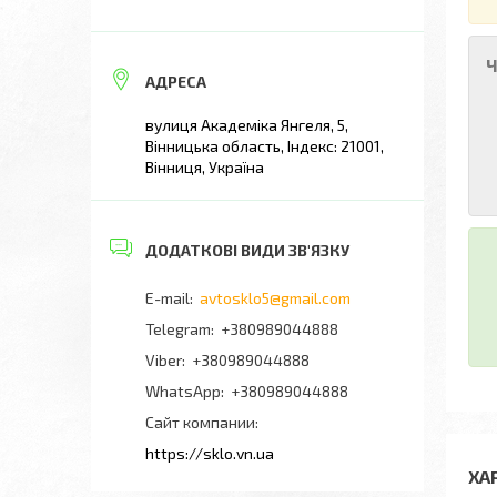
Ч
вулиця Академіка Янгеля, 5,
Вінницька область, Індекс: 21001,
Вінниця, Україна
avtosklo5@gmail.com
+380989044888
+380989044888
+380989044888
Сайт компании
https://sklo.vn.ua
ХА