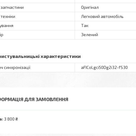
 запчастини
Оригінал
 техніки
Легковий автомобіль
ування
Так
ір
Зелений
ристувальницькі характеристики
ч синхронізації
aFICoLgci50Dg2i32-fS30
ФОРМАЦІЯ ДЛЯ ЗАМОВЛЕННЯ
а:
3 800 ₴