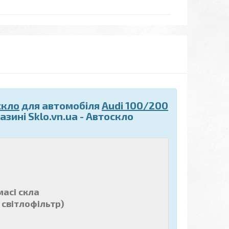
скло
для автомобіля
Audi 100/200
зині Sklo.vn.ua - Автоскло
масі скла
 світлофільтр)