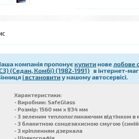
Наша компанія пропонує
купити
нове
лобове 
C3) (Седан, Комбі) (1982-1991)
в інтернет-мага
Вінниця
і встановити
у нашому автосервісі.
Характеристики:
- Виробник: SafeGlass
- Розмір: 1560 мм x 834 мм
- З зеленим теплопоглинаючим відтінком в 
- З блакитною сонцезахисною смугою (синій
- З кріпленням дзеркала
- Шовкографія