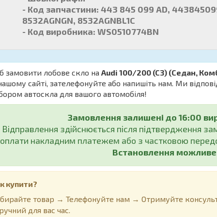
- Код запчастини: 443 845 099 AD, 4438450
8532AGNGN, 8532AGNBL1C
- Код виробника: WS0510774BN
б замовити лобове скло на
Audi 100/200 (C3) (Седан, Комб
нашому сайті, зателефонуйте або напишіть нам. Ми відпов
бором автоскла для вашого автомобіля!
Замовлення залишені до 16:00 ви
Відправлення здійснюється після підтвердження з
оплати накладним платежем або з частковою передо
Встановлення можливе у
к купити?
бирайте товар → Телефонуйте нам → Отримуйте консульт
ручний для вас час.