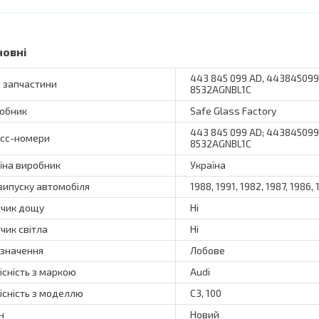
новні
443 845 099 AD, 44384509
 запчастини
8532AGNBL1C
обник
Safe Glass Factory
443 845 099 AD; 44384509
сс-номери
8532AGNBL1C
їна виробник
Україна
 випуску автомобіля
1988, 1991, 1982, 1987, 1986,
чик дощу
Ні
чик світла
Ні
значення
Лобове
існість з маркою
Audi
існість з моделлю
C3, 100
н
Новий