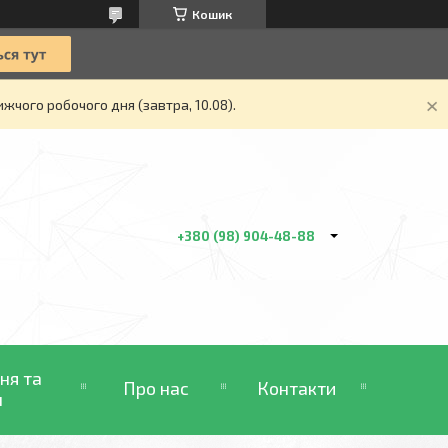
Кошик
жчого робочого дня (завтра, 10.08).
+380 (98) 904-48-88
ня та
Про нас
Контакти
н