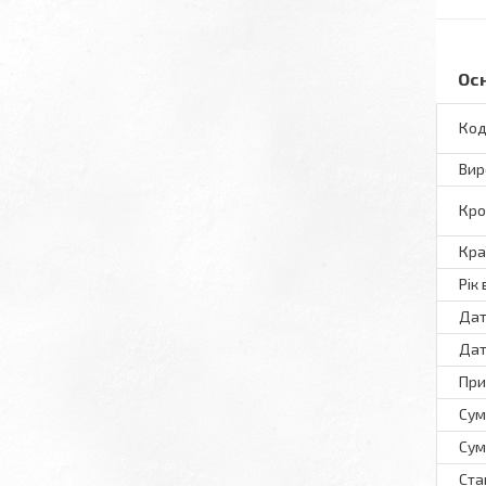
Ос
Код
Вир
Кро
Кра
Рік
Дат
Дат
При
Сум
Сум
Ста