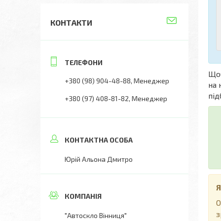
КОНТАКТИ
Що
+380 (98) 904-48-88
Менеджер
на 
під
+380 (97) 408-81-82
Менеджер
Юрій Альона Дмитро
Я
О
з
"Автоскло Вінниця"