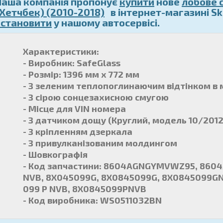
Наша компанія пропонує
купити
нове
лобове 
(Хетчбек) (2010-2018)
в інтернет-магазині Skl
встановити
у нашому автосервісі.
Характеристики:
- Виробник: SafeGlass
- Розмір: 1396 мм x 772 мм
- З зеленим теплопоглинаючим відтінком в 
- З сірою сонцезахисною смугою
- Місце для VIN номера
- З датчиком дощу (Круглий, модель 10/2012
- З кріпленням дзеркала
- З привулканізованим молдингом
- Шовкографія
- Код запчастини: 8604AGNGYMVWZ95, 860
NVB, 8X045099G, 8X0845099G, 8X0845099G
099 P NVB, 8X0845099PNVB
- Код виробника: WS0511032BN