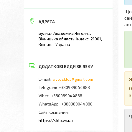
Що
сай
авт
вулиця Академіка Янгеля, 5,
Вінницька область, Індекс: 21001,
Вінниця, Україна
Я
avtosklo5@gmail.com
+380989044888
О
з
+380989044888
+380989044888
Сайт компании
Ч
https://sklo.vn.ua