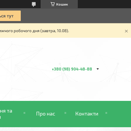
Кошик
жчого робочого дня (завтра, 10.08).
+380 (98) 904-48-88
ня та
Про нас
Контакти
н