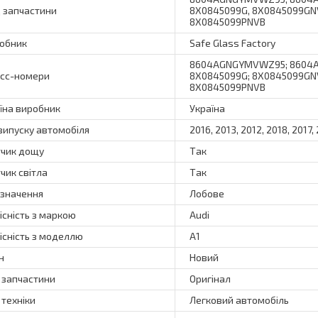
 запчастини
8X0845099G, 8X0845099GNV
8X0845099PNVB
обник
Safe Glass Factory
8604AGNGYMVWZ95; 8604AG
сс-номери
8X0845099G; 8X0845099GNV
8X0845099PNVB
їна виробник
Україна
 випуску автомобіля
2016, 2013, 2012, 2018, 2017,
чик дощу
Так
чик світла
Так
значення
Лобове
існість з маркою
Audi
існість з моделлю
A1
н
Новий
 запчастини
Оригінал
 техніки
Легковий автомобіль