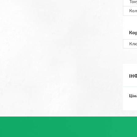
Тон
Кол
Ко
Клю
ІН
Цін