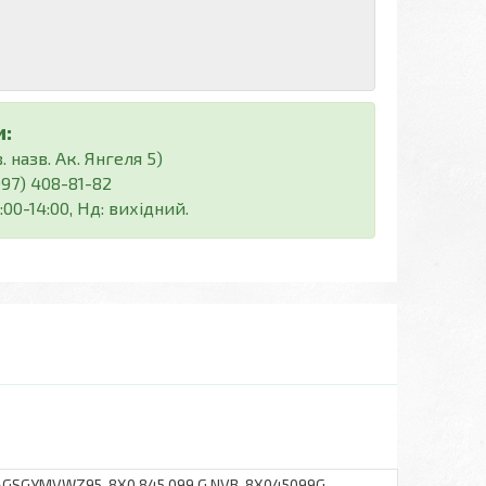
:
 назв. Ак. Янгеля 5)
(097) 408-81-82
:00-14:00, Нд: вихідний.
SGYMVWZ95, 8X0 845 099 G NVB, 8X045099G,