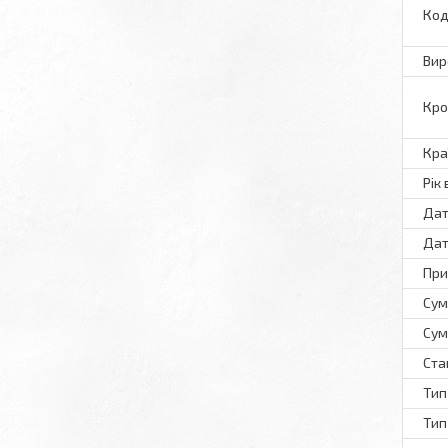
Код
Вир
Кро
Кра
Рік
Дат
Дат
При
Сум
Сум
Ста
Тип
Тип