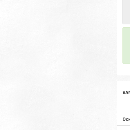
ХА
Ос