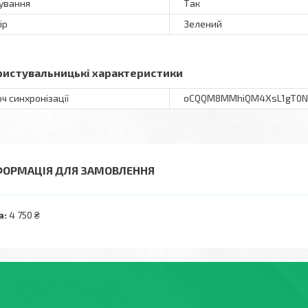
ування
Так
ір
Зелений
ристувальницькі характеристики
ч синхронізації
oCQQM8MMhiQM4XsL1gT0N
ФОРМАЦІЯ ДЛЯ ЗАМОВЛЕННЯ
а:
4 750 ₴