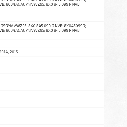
B, 8604AGAGYMVWZ95, 8X0 845 099 P NVB,
SGYMVWZ95; 8X0 845 099 G NVB; 8X045099G;
B; 8604AGAGYMVWZ95; 8X0 845 099 P NVB;
 2014, 2015