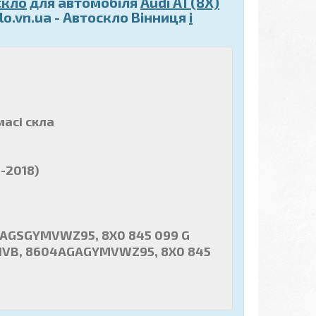
скло
для автомобіля
Audi A1 (8X)
o.vn.ua - Автоскло Вінниця
і
масі скла
-2018)
4AGSGYMVWZ95, 8X0 845 099 G
NVB, 8604AGAGYMVWZ95, 8X0 845