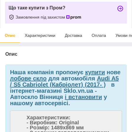
Що таке купити з Пром?
Замовлення під захистом
Опис
Характеристики
Доставка
Оплата
Умови п
Опис
Наша компанія пропонує
купити
нове
лобове скло
для автомобіля
Audi A5
/ S5 Cabriolet (Кабріолет) (2017- )
в
інтернет-магазині Sklo.vn.ua -
Автоскло Вінниця
і встановити
у
нашому автосервісі.
Характеристики:
- Виробник: Original
- Розмір: 1489x869 мм