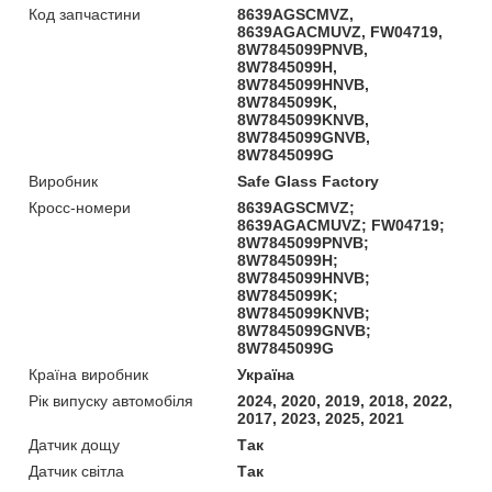
Код запчастини
8639AGSCMVZ,
8639AGACMUVZ, FW04719,
8W7845099PNVB,
8W7845099H,
8W7845099HNVB,
8W7845099K,
8W7845099KNVB,
8W7845099GNVB,
8W7845099G
Виробник
Safe Glass Factory
Кросс-номери
8639AGSCMVZ;
8639AGACMUVZ; FW04719;
8W7845099PNVB;
8W7845099H;
8W7845099HNVB;
8W7845099K;
8W7845099KNVB;
8W7845099GNVB;
8W7845099G
Країна виробник
Україна
Рік випуску автомобіля
2024, 2020, 2019, 2018, 2022,
2017, 2023, 2025, 2021
Датчик дощу
Так
Датчик світла
Так