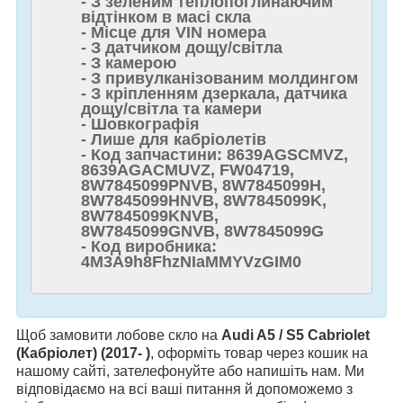
- З зеленим теплопоглинаючим
відтінком в масі скла
- Місце для VIN номера
- З датчиком дощу/світла
- З камерою
- З привулканізованим молдингом
- З кріпленням дзеркала, датчика
дощу/світла та камери
- Шовкографія
- Лише для кабріолетів
- Код запчастини: 8639AGSCMVZ,
8639AGACMUVZ, FW04719,
8W7845099PNVB, 8W7845099H,
8W7845099HNVB, 8W7845099K,
8W7845099KNVB,
8W7845099GNVB, 8W7845099G
- Код виробника:
4M3A9h8FhzNIaMMYVzGIM0
Щоб замовити лобове скло на
Audi A5 / S5 Cabriolet
(Кабріолет) (2017- )
, оформіть товар через кошик на
нашому сайті, зателефонуйте або напишіть нам. Ми
відповідаємо на всі ваші питання й допоможемо з