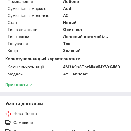
Призначення
Лобове
Сумісність з маркою
Audi
Сумісність з моделлю
A5
Стан
Новий
Тип запчастини
Оригінал
Тип техніки
Легковий автомобіль
Тонування
Так
Колір
Зелений
Користувальницькі характеристики
Ключ синхронізації
4M3A9h8FhzNIaMMYVzGIM0
Мoдель
A5 Cabriolet
Приховати
Умови доставки
Нова Пошта
Самовивіз