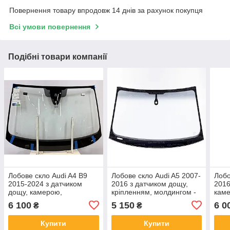
Повернення товару впродовж 14 днів за рахунок покупця
Всі умови повернення
Подібні товари компанії
Лобове скло Audi A4 B9
Лобове скло Audi A5 2007-
Лобо
2015-2024 з датчиком
2016 з датчиком дощу,
2016
дощу, камерою,
кріпленням, молдингом -
каме
кріпленням, молдингом -
Ауді А5
молд
6 100
5 150
6 0
₴
₴
Ауді А4
Купити
Купити