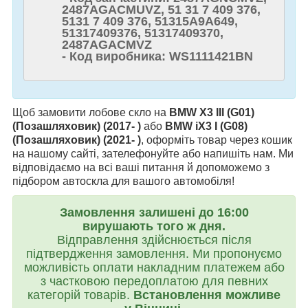
2487AGACMUVZ, 51 31 7 409 376,
5131 7 409 376, 51315A9A649,
51317409376, 51317409370,
2487AGACMVZ
- Код виробника: WS1111421BN
Щоб замовити лобове скло на
BMW X3 III (G01)
(Позашляховик) (2017- )
або
BMW iX3 I (G08)
(Позашляховик) (2021- )
, оформіть товар через кошик
на нашому сайті, зателефонуйте або напишіть нам. Ми
відповідаємо на всі ваші питання й допоможемо з
підбором автоскла для вашого автомобіля!
Замовлення залишені до 16:00
вирушають того ж дня.
Відправлення здійснюється після
підтвердження замовлення. Ми пропонуємо
можливість оплати накладним платежем або
з частковою передоплатою для певних
категорій товарів.
Встановлення можливе