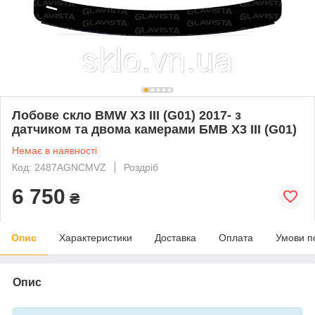
Лобове скло BMW X3 III (G01) 2017- з
датчиком та двома камерами БМВ Х3 III (G01)
Немає в наявності
Код: 2487AGNCMVZ
Роздріб
6 750
₴
Опис
Характеристики
Доставка
Оплата
Умови п
Опис