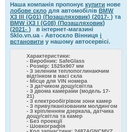
Наша компанія пропонує
купити
нове
лобове скло
для автомобілів
BMW
X3 III (G01) (Позашляховик) (2017- )
та
BMW iX3 I (G08) (Позашляховик)
(2021- )
в інтернет-магазині
Sklo.vn.ua - Автоскло Вінниця
і
встановити
у нашому автосервісі.
Характеристики:
- Виробник: SafeGlass
- Розмір: 1525x907 мм
- З зеленим теплопоглинаючим
відтінком в масі скла
- Місце для VIN номера
- З датчиком дощу/світла
- З двома камерами (модель 17-
21)
- З електрообігрівом зони камер
- З привулканізованим молдингом
- З кріпленням дзеркала, датчика
дощу/світла та камер
- Без проекції
- Шовкографія
- Код запчастини: 2487AGNCMVZ,