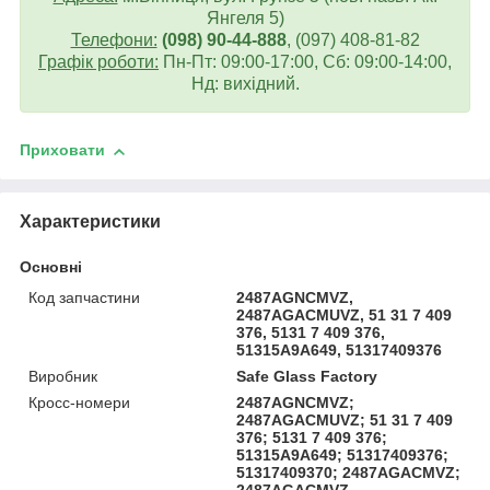
Янгеля 5)
Телефони:
(098) 90-44-888
, (097) 408-81-82
Графік роботи:
Пн-Пт: 09:00-17:00, Сб: 09:00-14:00,
Нд: вихідний.
Приховати
Характеристики
Основні
Код запчастини
2487AGNCMVZ,
2487AGACMUVZ, 51 31 7 409
376, 5131 7 409 376,
51315A9A649, 51317409376
Виробник
Safe Glass Factory
Кросс-номери
2487AGNCMVZ;
2487AGACMUVZ; 51 31 7 409
376; 5131 7 409 376;
51315A9A649; 51317409376;
51317409370; 2487AGACMVZ;
2487AGACMVZ