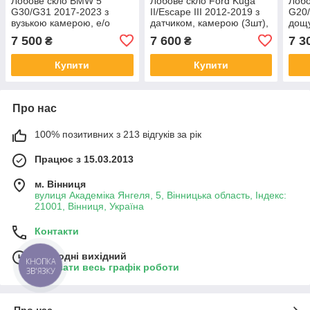
Лобове скло BMW 5
Лобове скло Ford Kuga
Лоб
G30/G31 2017-2023 з
II/Escape III 2012-2019 з
G20/
вузькою камерою, е/о
датчиком, камерою (3шт),
дощу
камери, кріпленням, без
кріпленням - Форд Куга/
БМВ
7 500
7 600
7 3
₴
₴
проекції, ACOUSTIC - БМВ
Ескейп
5
Купити
Купити
Про нас
100% позитивних з 213 відгуків за рік
Працює з 15.03.2013
м. Вінниця
вулиця Академіка Янгеля, 5, Вінницька область, Індекс:
21001, Вінниця, Україна
Контакти
Сьогодні вихідний
КНОПКА
Показати весь графік роботи
ЗВ'ЯЗКУ
Про нас