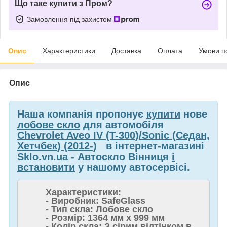
Що таке купити з Пром?
Замовлення під захистом
Опис
Характеристики
Доставка
Оплата
Умови п
Опис
Наша компанія пропонує
купити
нове
лобове скло
для автомобіля
Chevrolet Aveo IV (T-300)/Sonic (Седан,
Хетчбек) (2012-)
в інтернет-магазині
Sklo.vn.ua - Автоскло Вінниця
і
встановити
у нашому автосервісі.
Характеристики:
- Виробник: SafeGlass
- Тип скла: Лобове скло
- Розмір: 1364 мм x 999 мм
- Колір скла: З сірим відтінком в