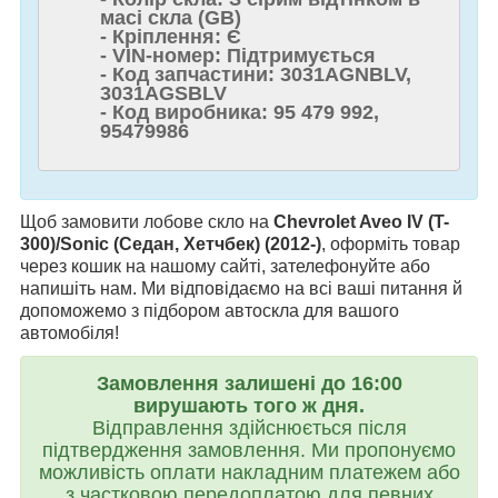
масі скла (GB)
- Кріплення: Є
- VIN-номер: Підтримується
- Код запчастини: 3031AGNBLV,
3031AGSBLV
- Код виробника: 95 479 992,
95479986
Щоб замовити лобове скло на
Chevrolet Aveo IV (T-
300)/Sonic (Седан, Хетчбек) (2012-)
, оформіть товар
через кошик на нашому сайті, зателефонуйте або
напишіть нам. Ми відповідаємо на всі ваші питання й
допоможемо з підбором автоскла для вашого
автомобіля!
Замовлення залишені до 16:00
вирушають того ж дня.
Відправлення здійснюється після
підтвердження замовлення. Ми пропонуємо
можливість оплати накладним платежем або
з частковою передоплатою для певних