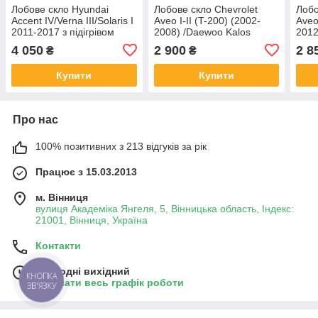
Лобове скло Hyundai
Лобове скло Chevrolet
Лобо
Accent IV/Verna III/Solaris I
Aveo I-II (T-200) (2002-
Aveo
2011-2017 з підігрівом
2008) /Daewoo Kalos
2012
щіток і кріпленням -
(2002-2008) /Шевроле
Шевр
4 050
2 900
2 8
₴
₴
Хюндай Акцент
Авео
Купити
Купити
Про нас
100% позитивних з 213 відгуків за рік
Працює з 15.03.2013
м. Вінниця
вулиця Академіка Янгеля, 5, Вінницька область, Індекс:
21001, Вінниця, Україна
Контакти
Сьогодні вихідний
КНОПКА
Показати весь графік роботи
ЗВ'ЯЗКУ