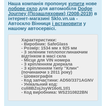
Наша компанія пропонує
купити
нове
лобове скло
для автомобіля
Dodge
Journey (Позашляховик) (2008-2019)
в
інтернет-магазині Sklo.vn.ua -
Автоскло Вінниця
і встановити
у
нашому автосервісі.
Характеристики:
- Виробник: SafeGlass
- Розмір: 1534 мм x 925 мм
- З зеленим теплопоглинаючим
відтінком в масі скла
- Місце для VIN номера
- З кріпленням дзеркала
- З кріпленням типу "Клин"
(починаючи з 2011 року)
- Шовкографія
- Код запчастини: AD50/3371AGNV
- Унікальний код:
culi8BZojJsyW16otL1tl1
- Код виробника: WS2310822BN