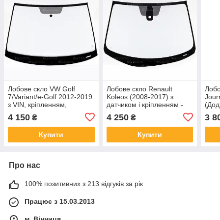
Лобове скло VW Golf
Лобове скло Renault
Лобо
7/Variant/e-Golf 2012-2019
Koleos (2008-2017) з
Jour
з VIN, кріпленням,
датчиком і кріпленням -
(Дод
молдингом - Фольксваген
Рено Колеос
4 150
4 250
3 8
₴
₴
Гольф
Купити
Купити
Про нас
100% позитивних з 213 відгуків за рік
Працює з 15.03.2013
м. Вінниця