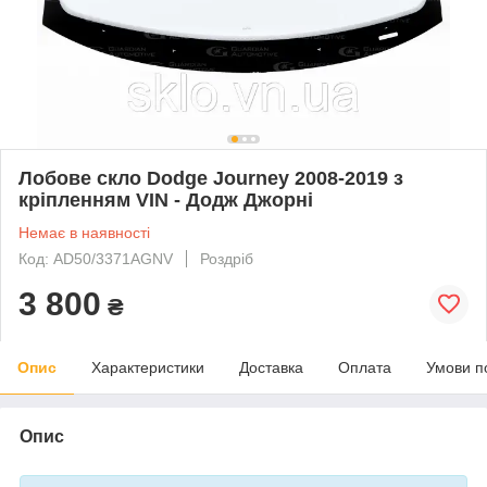
Лобове скло Dodge Journey 2008-2019 з
кріпленням VIN - Додж Джорні
Немає в наявності
Код: AD50/3371AGNV
Роздріб
3 800
₴
Опис
Характеристики
Доставка
Оплата
Умови п
Опис