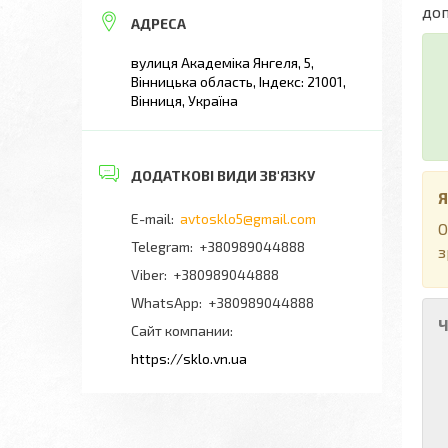
доп
вулиця Академіка Янгеля, 5,
Вінницька область, Індекс: 21001,
Вінниця, Україна
Я
avtosklo5@gmail.com
О
+380989044888
з
+380989044888
+380989044888
Ч
Сайт компании
https://sklo.vn.ua