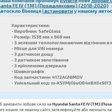
Наша компанія пропонує
купити
нове
лобове 
Santa FE IV (TM) (Позашляховик) (2018-2020)
в
Автоскло Вінниця
і встановити
у нашому автосе
Характеристики:
- Виробник: SafeGlass
- Розмір: 1538 мм x 968 мм
- З зеленим теплопоглинаючим відтінком в 
- Місце для VIN номера
- З датчиком дощу
- З датчиком запотівання
- З кріпленням дзеркала
- Шовкографія
- Код запчастини: 4172AGNIMOV
- Унікальний код: m-KSYMjOjwOB4eBX0c9lY3
б замовити лобове скло на
Hyundai Santa FE IV (TM) (По
ез кошик на нашому сайті, зателефонуйте або напишіть нам