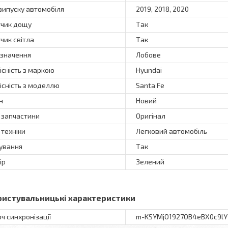
 випуску автомобіля
2019, 2018, 2020
чик дощу
Так
чик світла
Так
значення
Лобове
існість з маркою
Hyundai
існість з моделлю
Santa Fe
н
Новий
 запчастини
Оригінал
 техніки
Легковий автомобіль
ування
Так
ір
Зелений
ристувальницькі характеристики
ч синхронізації
m-KSYMjO1927OB4eBX0c9lY