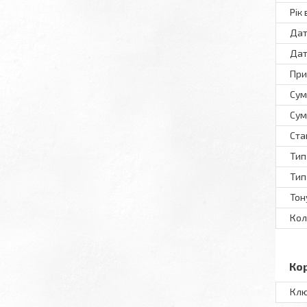
Рік
Дат
Дат
При
Сум
Сум
Ста
Тип
Тип
Тон
Кол
Ко
Клю