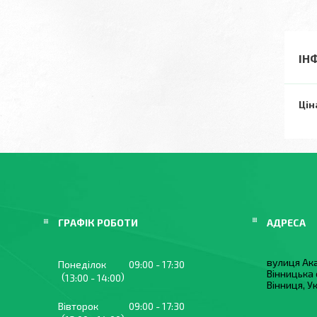
ІН
Цін
ГРАФІК РОБОТИ
вулиця Ака
Понеділок
09:00
17:30
Вінницька 
13:00
14:00
Вінниця, У
Вівторок
09:00
17:30