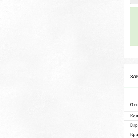
ХА
Ос
Код
Вир
Кра