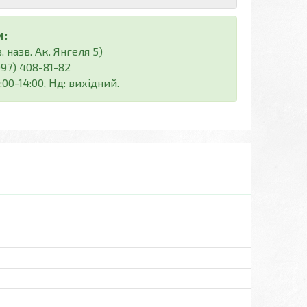
:
 назв. Ак. Янгеля 5)
(097) 408-81-82
:00-14:00, Нд: вихідний.