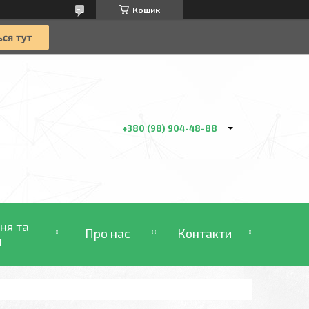
Кошик
+380 (98) 904-48-88
ня та
Про нас
Контакти
н