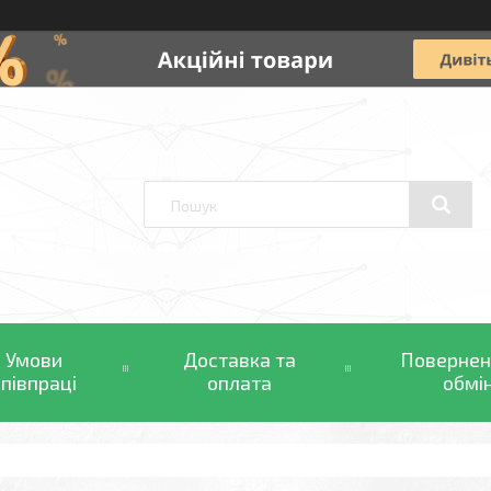
Умови
Доставка та
Повернен
співпраці
оплата
обмі