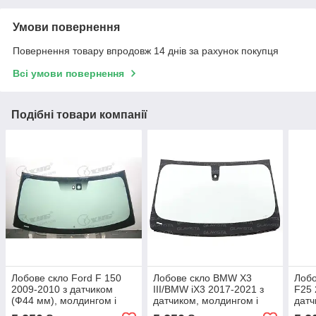
Умови повернення
Повернення товару впродовж 14 днів за рахунок покупця
Всі умови повернення
Подібні товари компанії
Лобове скло Ford F 150
Лобове скло BMW X3
Лобо
2009-2010 з датчиком
III/BMW iX3 2017-2021 з
F25 
(Ф44 мм), молдингом і
датчиком, молдингом і
датч
кріпленням - Форд F150
кріпленням - БМВ Х3/iX3
17),