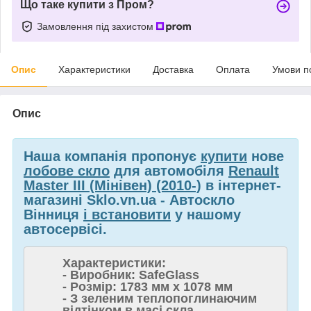
Що таке купити з Пром?
Замовлення під захистом
Опис
Характеристики
Доставка
Оплата
Умови п
Опис
Наша компанія пропонує
купити
нове
лобове скло
для автомобіля
Renault
Master III (Мінівен) (2010-)
в інтернет-
магазині Sklo.vn.ua - Автоскло
Вінниця
і встановити
у нашому
автосервісі.
Характеристики:
- Виробник: SafeGlass
- Розмір: 1783 мм x 1078 мм
- З зеленим теплопоглинаючим
відтінком в масі скла