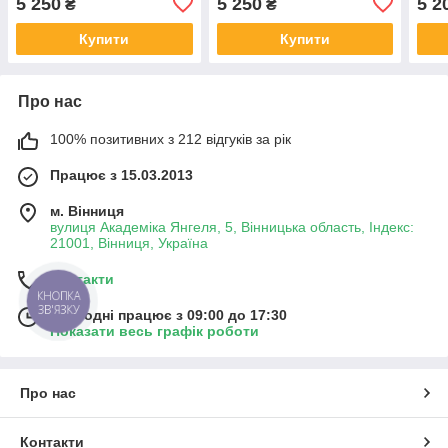
5 250
5 250
5 2
₴
₴
без 
Купити
Купити
Про нас
100% позитивних з 212 відгуків за рік
Працює з 15.03.2013
м. Вінниця
вулиця Академіка Янгеля, 5, Вінницька область, Індекс:
21001, Вінниця, Україна
Контакти
КНОПКА
ЗВ'ЯЗКУ
Сьогодні працює з 09:00 до 17:30
Показати весь графік роботи
Про нас
Контакти