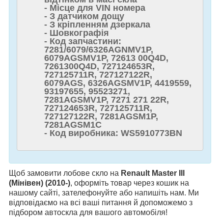
- Місце для VIN номера
- З датчиком дощу
- З кріпленням дзеркала
- Шовкографія
- Код запчастини:
7281/6079/6326AGNMV1P,
6079AGSMV1P, 72613 00Q4D,
7261300Q4D, 727124653R,
727125711R, 727127122R,
6079AGS, 6326AGSMV1P, 4419559,
93197655, 95523271,
7281AGSMV1P, 7271 271 22R,
727124653R, 727125711R,
727127122R, 7281AGSM1P,
7281AGSM1C
- Код виробника: WS5910773BN
Щоб замовити лобове скло на
Renault Master III
(Мінівен) (2010-)
, оформіть товар через кошик на
нашому сайті, зателефонуйте або напишіть нам. Ми
відповідаємо на всі ваші питання й допоможемо з
підбором автоскла для вашого автомобіля!