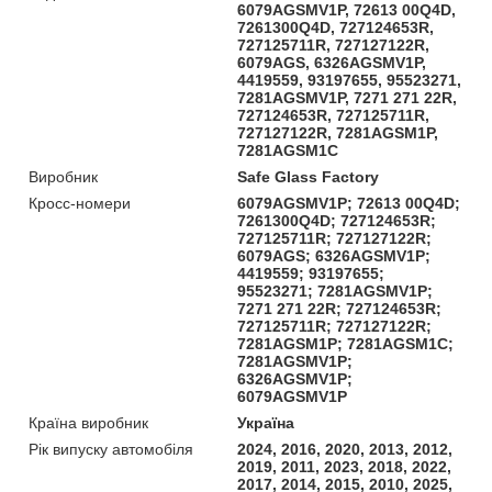
6079AGSMV1P, 72613 00Q4D,
7261300Q4D, 727124653R,
727125711R, 727127122R,
6079AGS, 6326AGSMV1P,
4419559, 93197655, 95523271,
7281AGSMV1P, 7271 271 22R,
727124653R, 727125711R,
727127122R, 7281AGSM1P,
7281AGSM1C
Виробник
Safe Glass Factory
Кросс-номери
6079AGSMV1P; 72613 00Q4D;
7261300Q4D; 727124653R;
727125711R; 727127122R;
6079AGS; 6326AGSMV1P;
4419559; 93197655;
95523271; 7281AGSMV1P;
7271 271 22R; 727124653R;
727125711R; 727127122R;
7281AGSM1P; 7281AGSM1C;
7281AGSMV1P;
6326AGSMV1P;
6079AGSMV1P
Країна виробник
Україна
Рік випуску автомобіля
2024, 2016, 2020, 2013, 2012,
2019, 2011, 2023, 2018, 2022,
2017, 2014, 2015, 2010, 2025,