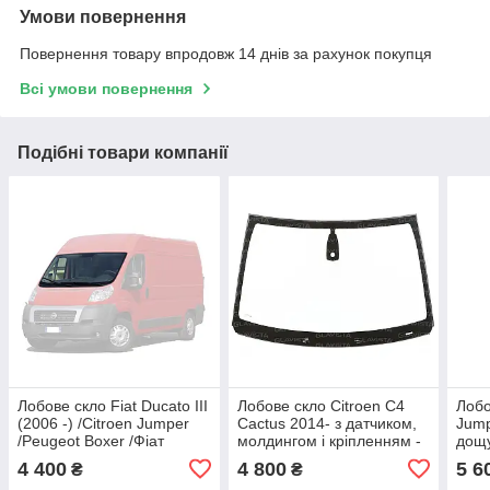
Умови повернення
Повернення товару впродовж 14 днів за рахунок покупця
Всі умови повернення
Подібні товари компанії
Лобове скло Fiat Ducato III
Лобове скло Citroen C4
Лобо
(2006 -) /Citroen Jumper
Cactus 2014- з датчиком,
Jump
/Peugeot Boxer /Фіат
молдингом і кріпленням -
дощу
Дукато з датчиком дощу
Сітроен С4 Кактус
Сітр
4 400
4 800
5 6
₴
₴