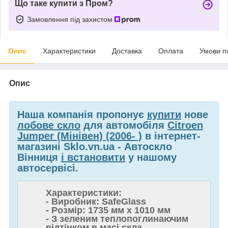
Що таке купити з Пром?
Замовлення під захистом
Опис
Характеристики
Доставка
Оплата
Умови п
Опис
Наша компанія пропонує
купити
нове
лобове скло
для автомобіля
Citroen
Jumper (Мінівен) (2006- )
в інтернет-
магазині Sklo.vn.ua - Автоскло
Вінниця
і встановити
у нашому
автосервісі.
Характеристики:
- Виробник: SafeGlass
- Розмір: 1735 мм x 1010 мм
- З зеленим теплопоглинаючим
відтінком в масі скла