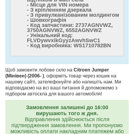
- Місце для VIN номера
- З кріпленням дзеркала
- З привулканізованим молдингом
- Шовкографія
- Код запчастини: 2737AGNVWZ,
3750AGNVWZ, 6552AGNVWZ
- Унікальний код:
FLVDywvxikGyyzAwvhSwC1
- Код виробника: WS1710782BN
Щоб замовити лобове скло на
Citroen Jumper
(Мінівен) (2006- )
, оформіть товар через кошик на
нашому сайті, зателефонуйте або напишіть нам. Ми
відповідаємо на всі ваші питання й допоможемо з
підбором автоскла для вашого автомобіля!
Замовлення залишені до 16:00
вирушають того ж дня.
Відправлення здійснюється після
підтвердження замовлення. Ми пропонуємо
можливість оплати накладним платежем або