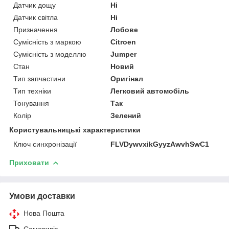
Датчик дощу
Ні
Датчик світла
Ні
Призначення
Лобове
Сумісність з маркою
Citroen
Сумісність з моделлю
Jumper
Стан
Новий
Тип запчастини
Оригінал
Тип техніки
Легковий автомобіль
Тонування
Так
Колір
Зелений
Користувальницькі характеристики
Ключ синхронізації
FLVDywvxikGyyzAwvhSwC1
Приховати
Умови доставки
Нова Пошта
Самовивіз