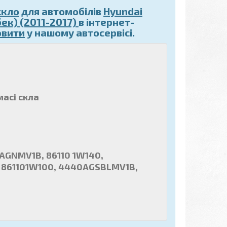
скло
для автомобілів
Hyundai
чбек) (2011-2017)
в інтернет-
овити
у нашому автосервісі.
масі скла
AGNMV1B, 86110 1W140,
, 861101W100, 4440AGSBLMV1B,