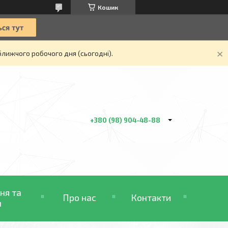
Кошик
ближчого робочого дня (сьогодні).
+380 (98) 904-48-88
ня та
Про нас
Контакти
н