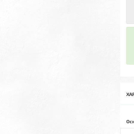
ХА
Ос