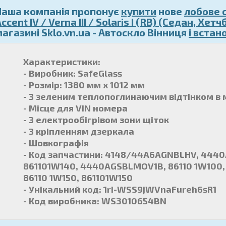
Наша компанія пропонує
купити
нове
лобове 
ccent IV / Verna III / Solaris I (RB) (Седан, Хет
магазині Sklo.vn.ua - Автоскло Вінниця
і встан
Характеристики:
- Виробник: SafeGlass
- Розмір: 1380 мм x 1012 мм
- З зеленим теплопоглинаючим відтінком в 
- Місце для VIN номера
- З електрообігрівом зони щіток
- З кріпленням дзеркала
- Шовкографія
- Код запчастини: 4148/44A6AGNBLHV, 4440
861101W140, 4440AGSBLMOV1B, 86110 1W100
86110 1W150, 861101W150
- Унікальний код: 1rI-WSS9jWVnaFureh6sR1
- Код виробника: WS3010654BN