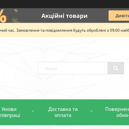
очий час. Замовлення та повідомлення будуть оброблені з 09:00 най
Умови
Доставка та
Повернен
співпраці
оплата
обмі