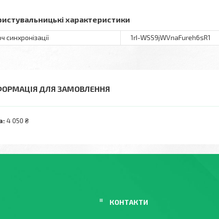
ристувальницькі характеристики
ч синхронізації
1rI-WSS9jWVnaFureh6sR1
ФОРМАЦІЯ ДЛЯ ЗАМОВЛЕННЯ
а:
4 050 ₴