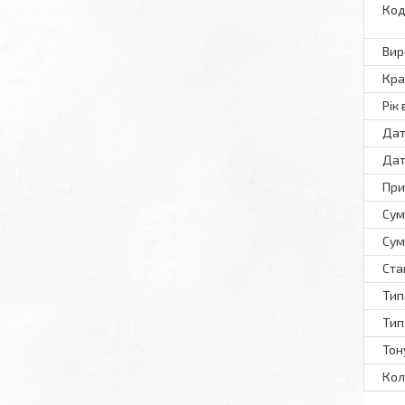
Код
Вир
Кра
Рік
Дат
Дат
При
Сум
Сум
Ста
Тип
Тип
Тон
Кол