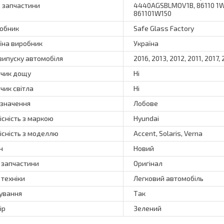
 запчастини
4440AGSBLMOV1B, 86110 1W
861101W150
обник
Safe Glass Factory
їна виробник
Україна
 випуску автомобіля
2016, 2013, 2012, 2011, 2017,
чик дощу
Ні
чик світла
Ні
значення
Лобове
існість з маркою
Hyundai
існість з моделлю
Accent, Solaris, Verna
н
Новий
 запчастини
Оригінал
 техніки
Легковий автомобіль
ування
Так
ір
Зелений