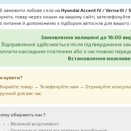
б замовити лобове скло на
Hyundai Accent IV / Verna III / 
рміть товар через кошик на нашому сайті, зателефонуйте 
і питання й допоможемо з підбором автоскла для вашого 
Замовлення залишені до 16:00 ви
Відправлення здійснюється після підтвердження з
оплати накладним платежем або з частковою передо
Встановлення можливе у
к купити?
бирайте товар → Телефонуйте нам → Отримуйте консульт
ручний для вас час.
ому обирають нас?
- Великий асортимент;
- Оригінальні деталі від відомих виробників;