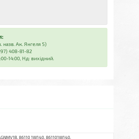
:
 назв. Ак. Янгеля 5)
(097) 408-81-82
:00-14:00, Нд: вихідний.
NMV1B, 86110 1W140, 861101W140,