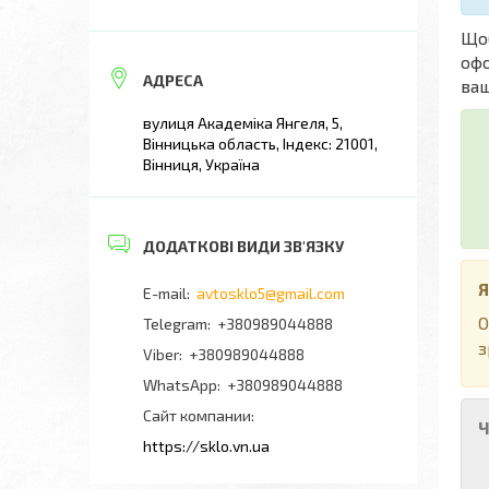
Що
офо
ваш
вулиця Академіка Янгеля, 5,
Вінницька область, Індекс: 21001,
Вінниця, Україна
Я
avtosklo5@gmail.com
О
+380989044888
з
+380989044888
+380989044888
Сайт компании
Ч
https://sklo.vn.ua