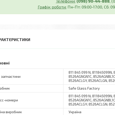
Телефони:
(098) 90-44-888
, 
Графік роботи:
Пн-Пт: 09:00-17:00, Сб: 09
РАКТЕРИСТИКИ
новні
811 845 099 N, 811845099N
 запчастини
8526AGNGN1C, 8526AGNBL1C,
8526ACLGY, 8526ACLGN, 85
обник
Safe Glass Factory
811 845 099 N; 811845099N
сс-номери
8526AGNGN1C; 8526AGNBL1C;
8526ACLGY; 8526ACLGN; 85
їна виробник
Україна