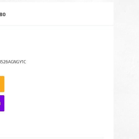
 80
8526AGNGY1C