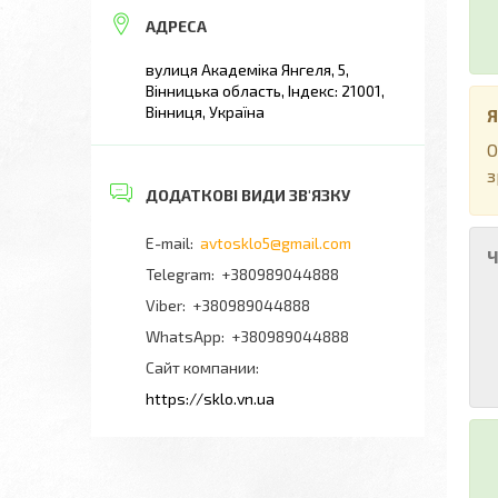
вулиця Академіка Янгеля, 5,
Вінницька область, Індекс: 21001,
Вінниця, Україна
Я
О
з
avtosklo5@gmail.com
Ч
+380989044888
+380989044888
+380989044888
Сайт компании
https://sklo.vn.ua