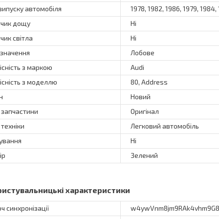
 випуску автомобіля
1978, 1982, 1986, 1979, 1984,
чик дощу
Ні
чик світла
Ні
значення
Лобове
існість з маркою
Audi
існість з моделлю
80, Address
н
Новий
 запчастини
Оригінал
 техніки
Легковий автомобіль
ування
Ні
ір
Зелений
ристувальницькі характеристики
ч синхронізації
w4ywVnm8jm9RAk4vhm9G