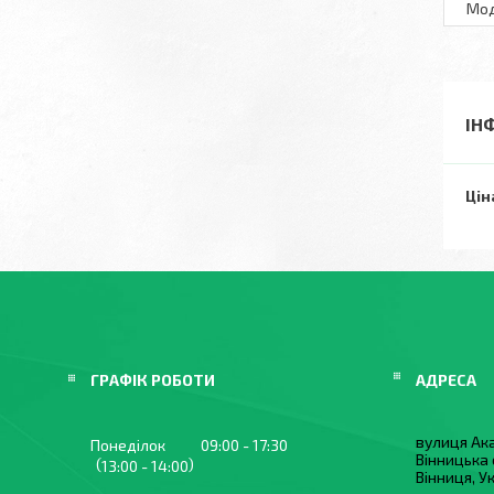
Мo
ІН
Цін
ГРАФІК РОБОТИ
вулиця Ака
Понеділок
09:00
17:30
Вінницька 
13:00
14:00
Вінниця, У