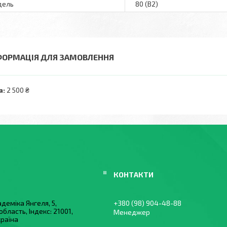
дель
80 (B2)
ФОРМАЦІЯ ДЛЯ ЗАМОВЛЕННЯ
а:
2 500 ₴
деміка Янгеля, 5,
+380 (98) 904-48-88
область, Індекс: 21001,
Менеджер
країна