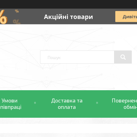
Умови
Доставка та
Повернен
співпраці
оплата
обмі