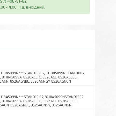
(097) 408-81-82
:00-14:00, Нд: вихідний.
, 811845099N***STAND10/07, 811845099NSTAND1007,
 811845099A, 8526ACL1C, 8526ACL, 8526ACLBL,
26AGN, 8526AGNBL, 8526AGNGY, 8526AGNGN
; 811845099N***STAND10;07; 811845099NSTAND1007;
 811845099A; 8526ACL1C; 8526ACL; 8526ACLBL;
26AGN; 8526AGNBL; 8526AGNGY; 8526AGNGN