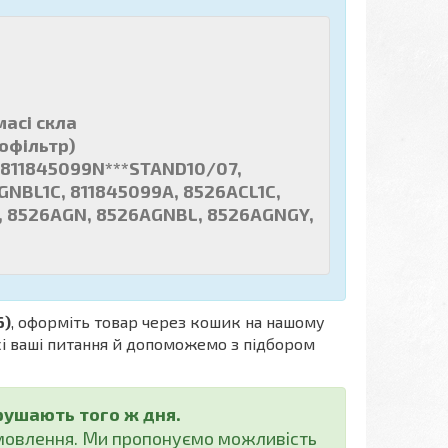
масі скла
лофільтр)
, 811845099N***STAND10/07,
NBL1C, 811845099A, 8526ACL1C,
, 8526AGN, 8526AGNBL, 8526AGNGY,
6)
, оформіть товар через кошик на нашому
всі ваші питання й допоможемо з підбором
рушають того ж дня.
амовлення. Ми пропонуємо можливість