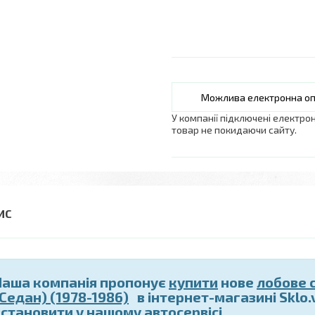
У компанії підключені електро
товар не покидаючи сайту.
Наша компанія пропонує
купити
нове
лобове 
(Седан) (1978-1986)
в інтернет-магазині Sklo.
встановити
у нашому автосервісі.