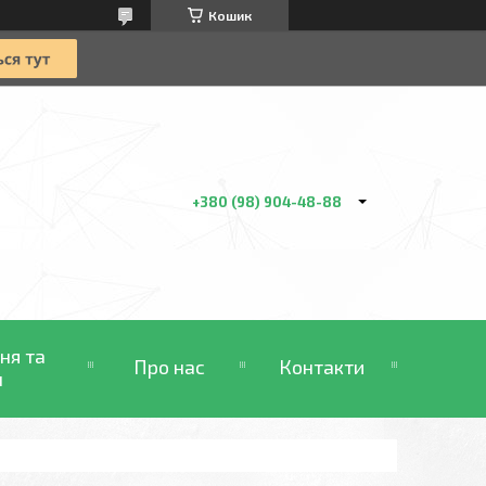
Кошик
+380 (98) 904-48-88
ня та
Про нас
Контакти
н