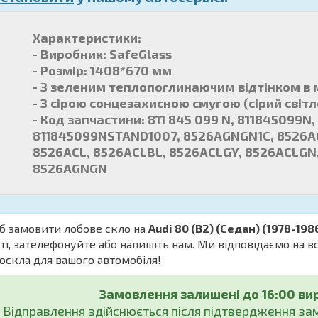
Характеристики:
- Виробник: SafeGlass
- Розмір: 1408*670 мм
- З зеленим теплопоглинаючим відтінком в 
- З сірою сонцезахисною смугою (сірий світ
- Код запчастини: 811 845 099 N, 811845099N
811845099NSTAND1007, 8526AGNGN1C, 8526AG
8526ACL, 8526ACLBL, 8526ACLGY, 8526ACLGN
8526AGNGN
б замовити лобове скло на
Audi 80 (B2) (Седан) (1978-198
ті, зателефонуйте або напишіть нам. Ми відповідаємо на 
оскла для вашого автомобіля!
Замовлення залишені до 16:00 ви
Відправлення здійснюється після підтвердження з