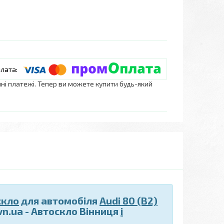
нні платежі. Тепер ви можете купити будь-який
скло
для автомобіля
Audi 80 (B2)
vn.ua - Автоскло Вінниця
і