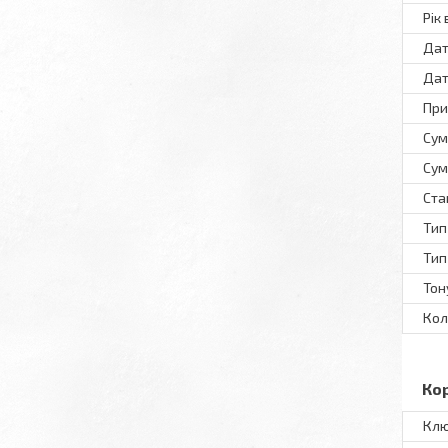
Рік
Дат
Дат
При
Сум
Сум
Ста
Тип
Тип
Тон
Кол
Ко
Клю