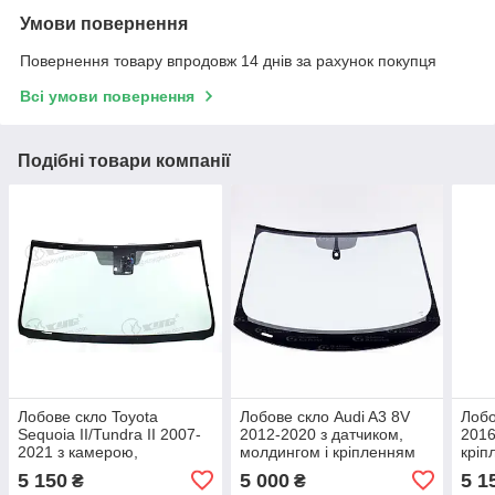
Умови повернення
Повернення товару впродовж 14 днів за рахунок покупця
Всі умови повернення
Подібні товари компанії
Лобове скло Toyota
Лобове скло Audi A3 8V
Лобо
Sequoia II/Tundra II 2007-
2012-2020 з датчиком,
2016
2021 з камерою,
молдингом і кріпленням
кріп
молдингом і кріпленням -
(не підходить на седан) -
Ауді
5 150
5 000
5 1
₴
₴
Тойота Секвоя/Тундра
Ауді А3