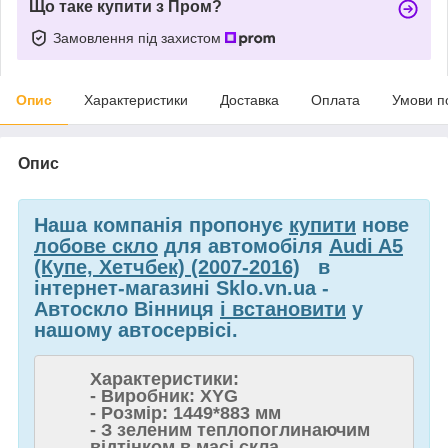
Що таке купити з Пром?
Замовлення під захистом
Опис
Характеристики
Доставка
Оплата
Умови п
Опис
Наша компанія пропонує
купити
нове
лобове скло
для автомобіля
Audi A5
(Купе, Хетчбек) (2007-2016)
в
інтернет-магазині Sklo.vn.ua -
Автоскло Вінниця
і встановити
у
нашому автосервісі.
Характеристики:
- Виробник: XYG
- Розмір: 1449*883 мм
- З зеленим теплопоглинаючим
відтінком в масі скла