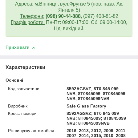
Адреса:
м.Вінниця, вул.Фрунзе 5 (нов. назв. Ак.
Янгеля 5)
Телефони:
(098) 90-44-888
, (097) 408-81-82
Графік роботи:
Пн-Пт: 09:00-17:00, Сб: 09:00-14:00,
Нд: вихідний.
Приховати
Характеристики
Основні
Код запчастини
8592AGSVZ, 8T0 845 099
NVB, 8T0845099, 8T0845099
NVB, 8T0845099NVB
Виробник
Safe Glass Factory
Кросс-номери
8592AGSVZ; 8T0 845 099
NVB; 8T0845099; 8T0845099
NVB; 8T0845099NVB
Рік випуску автомобіля
2016, 2013, 2012, 2009, 2011,
2007, 2014, 2015, 2010, 2008