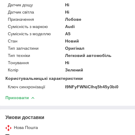
Датчик дощу
Ні
Датчик світла
Ні
Призначення
Лобове
Сумісність з маркою
Audi
Сумісність з моделлю
A5
Стан
Новий
Тип запчастини
Оригінал
Тип техніки
Легковий автомобіль
Тонування
Ні
Колір
Зелений
Користувальницькі характеристики
Ключ синхронізації
I9NFyFWNiClhq5h45y3bi0
Приховати
Умови доставки
Нова Пошта