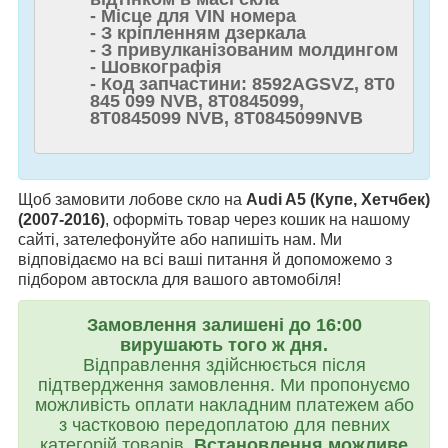
- Місце для VIN номера
- З кріпленням дзеркала
- З привулканізованим молдингом
- Шовкографія
- Код запчастини: 8592AGSVZ, 8T0
845 099 NVB, 8T0845099,
8T0845099 NVB, 8T0845099NVB
Щоб замовити лобове скло на
Audi A5 (Купе, Хетчбек)
(2007-2016)
, оформіть товар через кошик на нашому
сайті, зателефонуйте або напишіть нам. Ми
відповідаємо на всі ваші питання й допоможемо з
підбором автоскла для вашого автомобіля!
Замовлення залишені до 16:00
вирушають того ж дня.
Відправлення здійснюється після
підтвердження замовлення. Ми пропонуємо
можливість оплати накладним платежем або
з частковою передоплатою для певних
категорій товарів.
Встановлення можливе