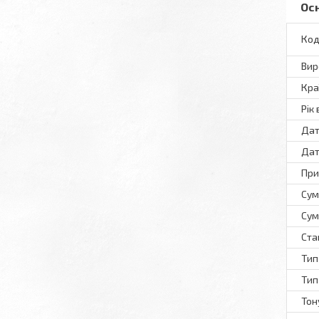
Ос
Код
Вир
Кра
Рік
Дат
Дат
При
Сум
Сум
Ста
Тип
Тип
Тон