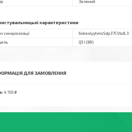
ір
Зелений
ристувальницькі характеристики
ч синхронізації
6okexlyyhmsSdp37CVbdL3
дель
Q5 I (8R)
ФОРМАЦІЯ ДЛЯ ЗАМОВЛЕННЯ
а:
4 150 ₴