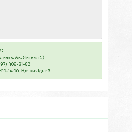
:
 назв. Ак. Янгеля 5)
(097) 408-81-82
:00-14:00, Нд: вихідний.