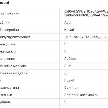
новні
8596AGSVWZ, 8596AGAVWZ, 
 запчастини
8R0845099NVB, 8596AGSV
обник
Audi
їна виробник
Китай
 випуску автомобіля
2016, 2013, 2012, 2009, 2011,
чик дощу
Ні
чик світла
Ні
значення
Лобове
існість з маркою
Audi
існість з моделлю
Q5
н
Новий
 запчастини
Оригінал
 техніки
Легковий автомобіль
ування
Ні