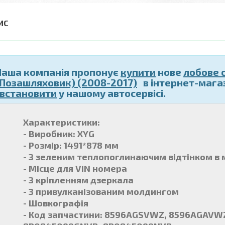
Наша компанія пропонує
купити
нове
лобове 
(Позашляховик) (2008-2017)
в інтернет-магази
і встановити
у нашому автосервісі.
Характеристики:
- Виробник: XYG
- Розмір: 1491*878 мм
- З зеленим теплопоглинаючим відтінком в 
- Місце для VIN номера
- З кріпленням дзеркала
- З привулканізованим молдингом
- Шовкографія
- Код запчастини: 8596AGSVWZ, 8596AGAVWZ