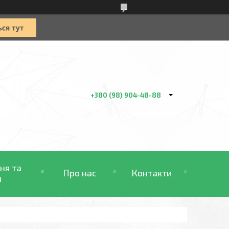
+380 (98) 904-48-88
ня та
Про нас
Контакти
н