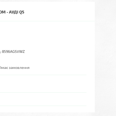
М - АУДІ Q5
:
8596AGSVWZ
иймає замовлення