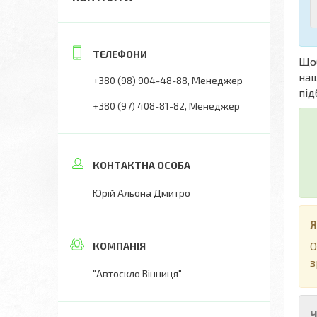
Що
наш
+380 (98) 904-48-88
Менеджер
під
+380 (97) 408-81-82
Менеджер
Юрій Альона Дмитро
Я
О
з
"Автоскло Вінниця"
Ч