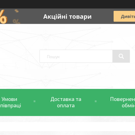
Умови
Доставка та
Повернен
співпраці
оплата
обмі