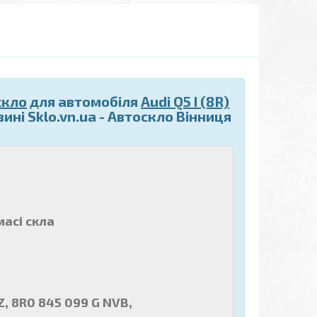
скло
для автомобіля
Audi Q5 I (8R)
ні Sklo.vn.ua - Автоскло Вінниця
масі скла
, 8R0 845 099 G NVB,