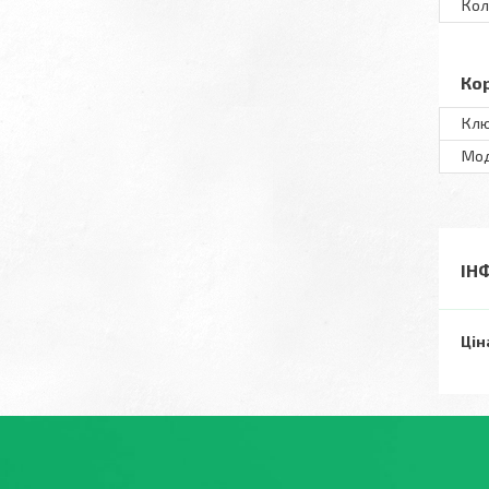
Кол
Ко
Клю
Мo
ІН
Цін