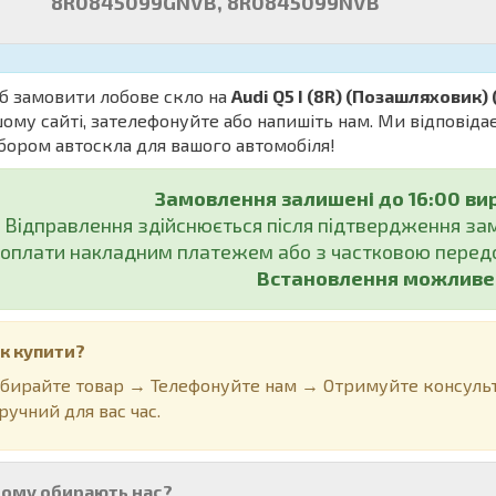
8R0845099GNVB, 8R0845099NVB
б замовити лобове скло на
Audi Q5 I (8R) (Позашляховик)
ому сайті, зателефонуйте або напишіть нам. Ми відповіда
бором автоскла для вашого автомобіля!
Замовлення залишені до 16:00 ви
Відправлення здійснюється після підтвердження з
оплати накладним платежем або з частковою передо
Встановлення можливе у
к купити?
бирайте товар → Телефонуйте нам → Отримуйте консульт
ручний для вас час.
ому обирають нас?