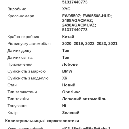
51317440773
Виробник
XYG
Кросс-номери
FW05507; FW05508-HUD;
2498AGACMVZ;
2498AGACMUVZ;
51317440773
Країна виробник
Китай
Рік випуску автомобіля
2020, 2019, 2022, 2023, 2021
Датчик дощу
Так
Датчик світла
Так
Призначення
Лобове
Сумісність з маркою
BMW
Сумісність з моделлю
X6
Стан
Новий
Тип запчастини
Оригінал
Тип техніки
Легковий автомобіль
Тонування
Ні
Колір
Зелений
Користувальницькі характеристики
Ключ синхронізації
dC6-88wijyxB9cFrAcht-3