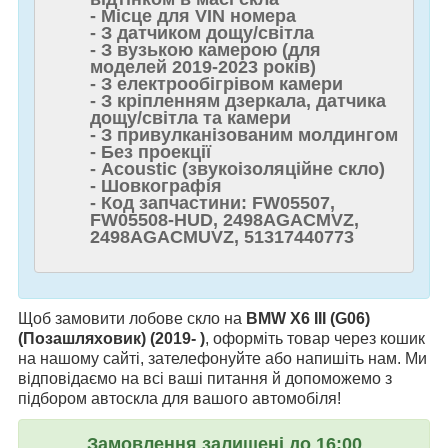
- Місце для VIN номера
- З датчиком дощу/світла
- З вузькою камерою (для
моделей 2019-2023 років)
- З електрообігрівом камери
- З кріпленням дзеркала, датчика
дощу/світла та камери
- З привулканізованим молдингом
- Без проекції
- Acoustic (звукоізоляційне скло)
- Шовкографія
- Код запчастини: FW05507,
FW05508-HUD, 2498AGACMVZ,
2498AGACMUVZ, 51317440773
Щоб замовити лобове скло на
BMW X6 III (G06)
(Позашляховик) (2019- )
, оформіть товар через кошик
на нашому сайті, зателефонуйте або напишіть нам. Ми
відповідаємо на всі ваші питання й допоможемо з
підбором автоскла для вашого автомобіля!
Замовлення залишені до 16:00