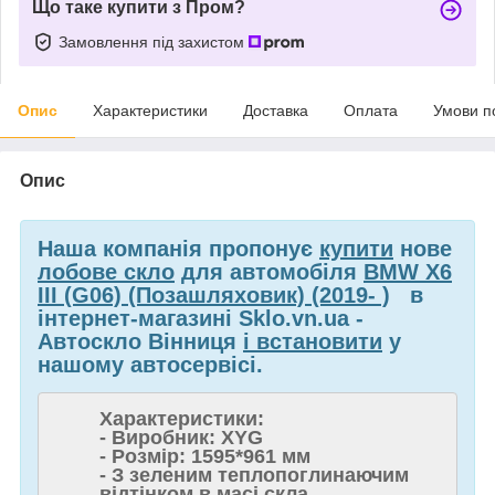
Що таке купити з Пром?
Замовлення під захистом
Опис
Характеристики
Доставка
Оплата
Умови п
Опис
Наша компанія пропонує
купити
нове
лобове скло
для автомобіля
BMW X6
III (G06) (Позашляховик) (2019- )
в
інтернет-магазині Sklo.vn.ua -
Автоскло Вінниця
і встановити
у
нашому автосервісі.
Характеристики:
- Виробник: XYG
- Розмір: 1595*961 мм
- З зеленим теплопоглинаючим
відтінком в масі скла