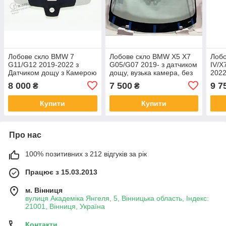
Лобове скло BMW 7
Лобове скло BMW X5 X7
Лоб
G11/G12 2019-2022 з
G05/G07 2019- з датчиком
IV/X
Датчиком дощу з Камерою
дощу, вузька камера, без
2022
вузька - БМВ 7
Проекції - БМВ Х5/Х7
Каме
8 000
7 500
9 7
₴
₴
Х5/Х
Купити
Купити
Про нас
100% позитивних з 212 відгуків за рік
Працює з 15.03.2013
м. Вінниця
вулиця Академіка Янгеля, 5, Вінницька область, Індекс:
21001, Вінниця, Україна
Контакти