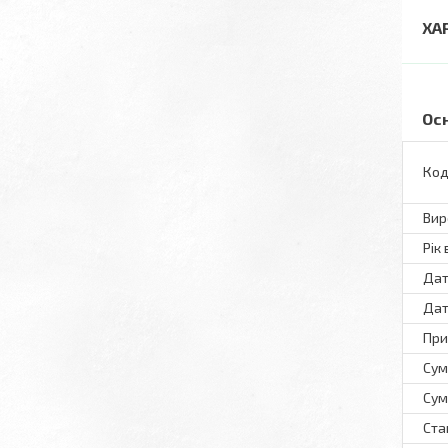
ХА
Ос
Код
Вир
Рік
Дат
Дат
При
Сум
Сум
Ста