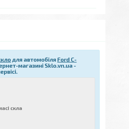
скло
для автомобіля
Ford C-
ернет-магазині Sklo.vn.ua -
рвісі.
масі скла