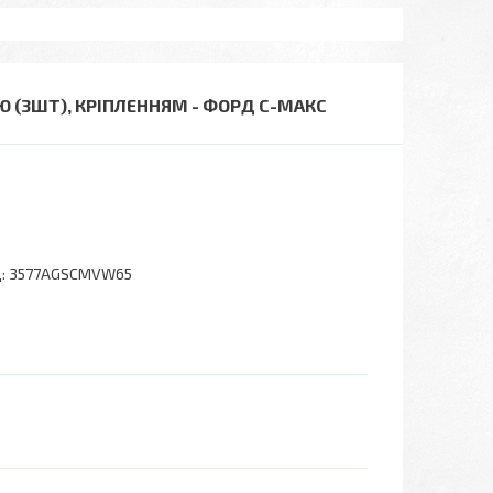
Ю (3ШТ), КРІПЛЕННЯМ - ФОРД С-МАКС
:
3577AGSCMVW65