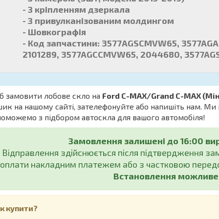
- З кріпленням дзеркала
- З привулканізованим молдингом
- Шовкографія
- Код запчастини: 3577AGSCMVW65, 3577AGA
2101289, 3577AGCCMVW65, 2044680, 3577A
б замовити лобове скло на
Ford C-MAX/Grand C-MAX (Мін
ик на нашому сайті, зателефонуйте або напишіть нам. Ми в
оможемо з підбором автоскла для вашого автомобіля!
Замовлення залишені до 16:00 ви
Відправлення здійснюється після підтвердження з
оплати накладним платежем або з частковою передо
Встановлення можливе у
к купити?