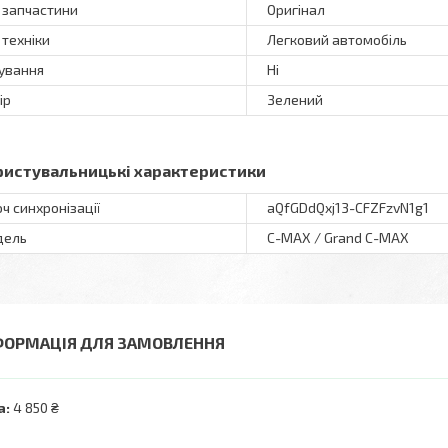
 запчастини
Оригінал
 техніки
Легковий автомобіль
ування
Ні
ір
Зелений
ристувальницькі характеристики
ч синхронізації
aQfGDdQxj13-CFZFzvN1g1
дель
C-MAX / Grand C-MAX
ФОРМАЦІЯ ДЛЯ ЗАМОВЛЕННЯ
а:
4 850 ₴