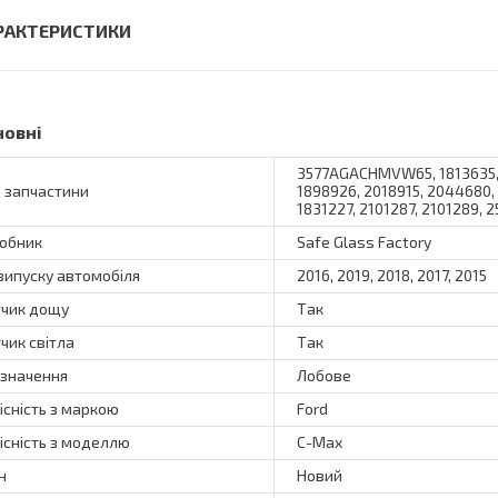
РАКТЕРИСТИКИ
новні
3577AGACHMVW65, 1813635, 
 запчастини
1898926, 2018915, 2044680,
1831227, 2101287, 2101289, 
обник
Safe Glass Factory
 випуску автомобіля
2016, 2019, 2018, 2017, 2015
чик дощу
Так
чик світла
Так
значення
Лобове
існість з маркою
Ford
існість з моделлю
C-Max
н
Новий