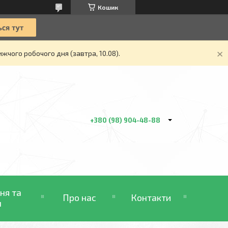
Кошик
жчого робочого дня (завтра, 10.08).
+380 (98) 904-48-88
ня та
Про нас
Контакти
н