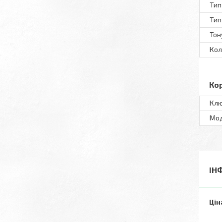
Тип
Тип
Тон
Кол
Ко
Клю
Мo
ІН
Цін