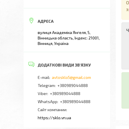
О
з
Ч
вулиця Академіка Янгеля, 5,
Вінницька область, Індекс: 21001,
Вінниця, Україна
avtosklo5@gmail.com
+380989044888
+380989044888
+380989044888
Сайт компании
https://sklo.vn.ua