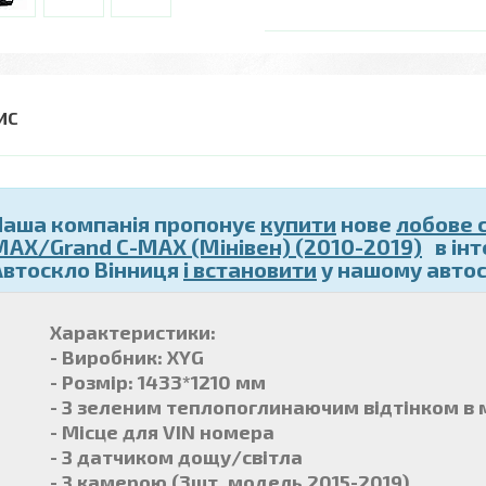
Наша компанія пропонує
купити
нове
лобове 
MAX/Grand C-MAX (Мінівен) (2010-2019)
в інт
Автоскло Вінниця
і встановити
у нашому автосе
Характеристики:
- Виробник: XYG
- Розмір: 1433*1210 мм
- З зеленим теплопоглинаючим відтінком в 
- Місце для VIN номера
- З датчиком дощу/світла
- З камерою (3шт, модель 2015-2019)