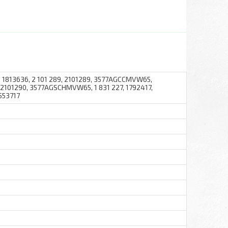
1813636, 2 101 289, 2101289, 3577AGCCMVW65,
 2101290, 3577AGSCHMVW65, 1 831 227, 1792417,
2553717