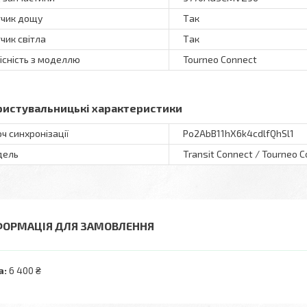
чик дощу
Так
чик світла
Так
існість з моделлю
Tourneo Connect
ристувальницькі характеристики
ч синхронізації
Po2AbB11hX6k4cdlfQhSl1
дель
Transit Connect / Tourneo 
ФОРМАЦІЯ ДЛЯ ЗАМОВЛЕННЯ
а:
6 400 ₴