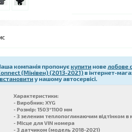
Наша компанія пропонує
купити
нове
лобове 
Connect (Мінівен) (2013-2021)
в інтернет-магаз
і встановити
у нашому автосервісі.
Характеристики:
- Виробник: XYG
- Розмір: 1503*1100 мм
- З зеленим теплопоглинаючим відтінком в 
- Місце для VIN номера
- З датчиком (модель 2018-2021)