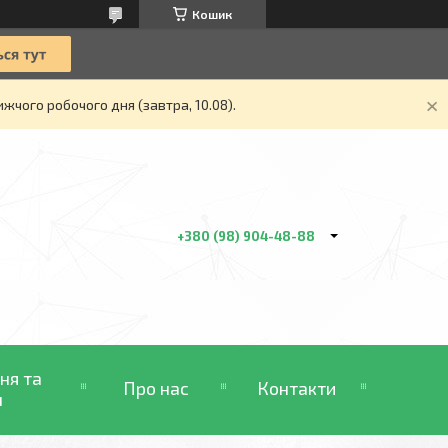
Кошик
жчого робочого дня (завтра, 10.08).
+380 (98) 904-48-88
ня та
Про нас
Контакти
н