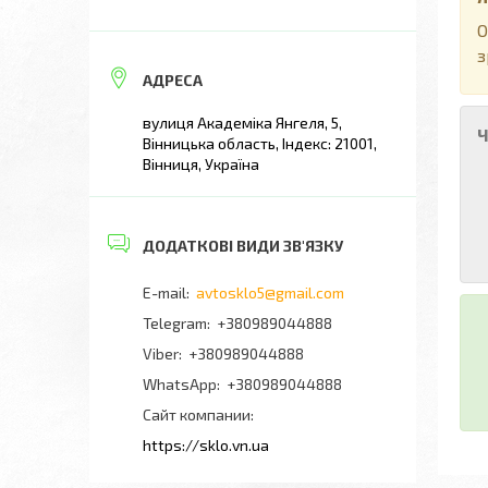
О
з
вулиця Академіка Янгеля, 5,
Ч
Вінницька область, Індекс: 21001,
Вінниця, Україна
avtosklo5@gmail.com
+380989044888
+380989044888
+380989044888
Сайт компании
https://sklo.vn.ua