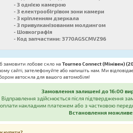
- З однією камерою
- З електрообігрівом зони камери
- З кріпленням дзеркала
- З привулканізованим молдингом
- Шовкографія
- Код запчастини: 3770AGSCMVZ96
б замовити лобове скло на
Tourneo Connect (Мінівен) (2
ому сайті, зателефонуйте або напишіть нам. Ми відповіда
бором автоскла для вашого автомобіля!
Замовлення залишені до 16:00 ви
Відправлення здійснюється після підтвердження з
оплати накладним платежем або з частковою передо
Встановлення можливе у
к купити?