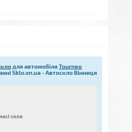
скло
для автомобіля
Tourneo
ині Sklo.vn.ua - Автоскло Вінниця
масі скла