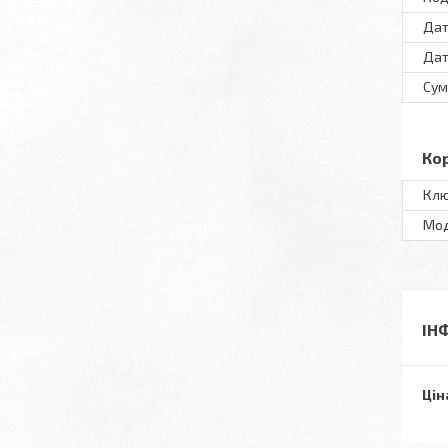
Дат
Дат
Сум
Ко
Клю
Мo
ІН
Цін