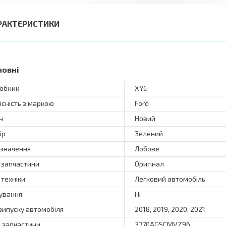
РАКТЕРИСТИКИ
новні
обник
XYG
існість з маркою
Ford
н
Новий
ір
Зелений
значення
Лобове
 запчастини
Оригінал
 техніки
Легковий автомобіль
ування
Ні
 випуску автомобіля
2018, 2019, 2020, 2021
 запчастини
3770AGSCMVZ96