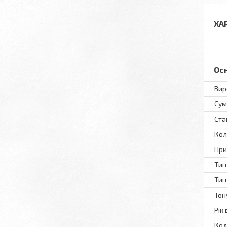
ХА
Ос
Вир
Сум
Ста
Кол
При
Тип
Тип
Тон
Рік
Код