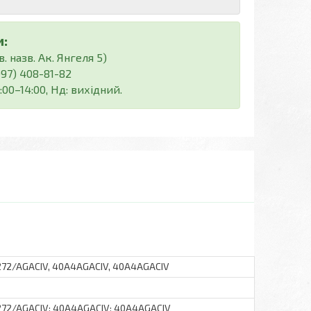
:
. назв. Ак. Янгеля 5)
(097) 408-81-82
:00–14:00, Нд: вихідний.
72/AGACIV, 40A4AGACIV, 40A4AGACIV
72/AGACIV; 40A4AGACIV; 40A4AGACIV