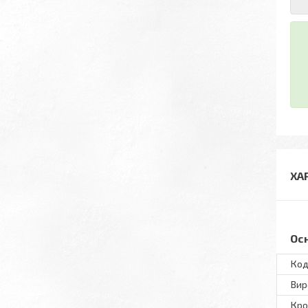
ХА
Ос
Код
Вир
Кро