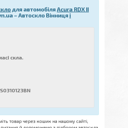
скло
для автомобіля
Acura RDX II
vn.ua – Автоскло Вінниця
і
асі скла.
WS0310123BN
міть товар через кошик на нашому сайті,
і питання й допоможемо з підбором автоскла