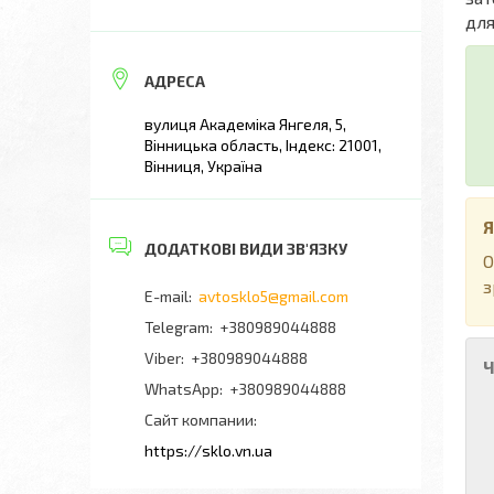
для
вулиця Академіка Янгеля, 5,
Вінницька область, Індекс: 21001,
Вінниця, Україна
Я
О
з
avtosklo5@gmail.com
+380989044888
+380989044888
Ч
+380989044888
Сайт компании
https://sklo.vn.ua