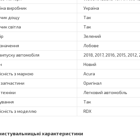
їна виробник
Україна
чик дощу
Так
чик світла
Так
ір
Зелений
значення
Лобове
 випуску автомобіля
2018, 2017, 2016, 2015, 2012,
н
Новий
існість з маркою
Acura
 запчастини
Оригінал
 техніки
Легковий автомобіль
ування
Так
існість з моделлю
RDX
ристувальницькі характеристики