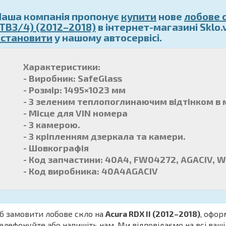
Наша компанія пропонує
купити
нове
лобове 
(TB3/4) (2012–2018)
в інтернет-магазині Sklo.
встановити
у нашому автосервісі.
Характеристики:
- Виробник: SafeGlass
- Розмір: 1495×1023 мм
- З зеленим теплопоглинаючим відтінком в м
- Місце для VIN номера
- З камерою.
- З кріпленням дзеркала та камери.
- Шовкографія
- Код запчастини: 40A4, FW04272, AGACIV, 
- Код виробника: 40A4AGACIV
б замовити лобове скло на
Acura RDX II (2012–2018)
, офор
елефонуйте або напишіть нам. Ми відповідаємо на всі ваш