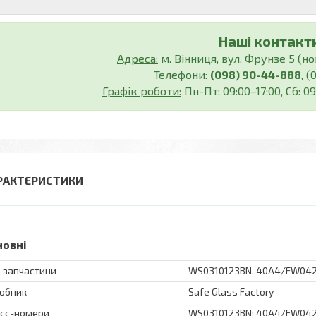
Наші контакти
Адреса:
м. Вінниця, вул. Фрунзе 5 (нов
Телефони:
(098) 90-44-888
, 
Графік роботи:
Пн-Пт: 09:00–17:00, Сб: 09
РАКТЕРИСТИКИ
новні
 запчастини
WS0310123BN, 40A4/FW042
обник
Safe Glass Factory
сс-номери
WS0310123BN; 40A4/FW042