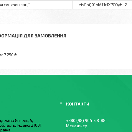
ч синхронізації
eisPpQ01hMfJclX7COyHL2
ФОРМАЦІЯ ДЛЯ ЗАМОВЛЕННЯ
а:
7 250 ₴
деміка Янгеля, 5,
+380 (98) 904-48-88
область, Індекс: 21001,
Менеджер
країна