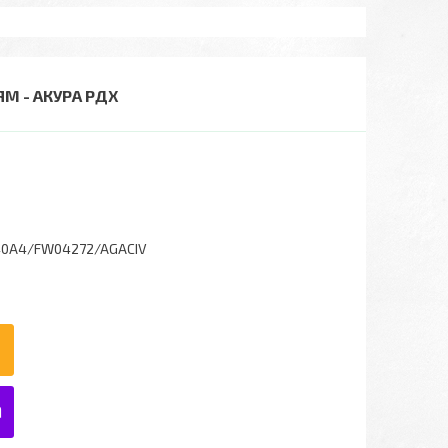
ЯМ - АКУРА РДХ
40A4/FW04272/AGACIV