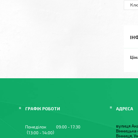
Клю
ІН
Цін
ГРАФІК РОБОТИ
вулиця Ака
Понеділок
09:00
17:30
Вінницька 
13:00
14:00
Вінниця, У