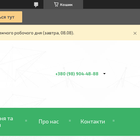
Кошик
жчого робочого дня (завтра, 08.08).
+380 (98) 904-48-88
ня та
Про нас
Контакти
н