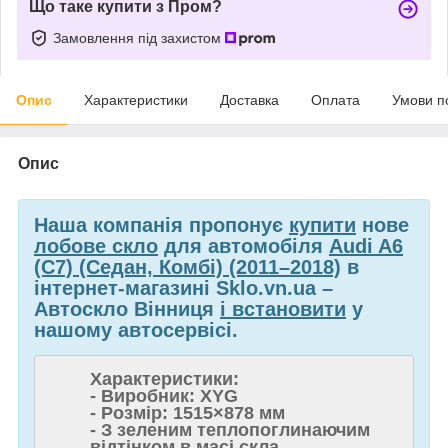
Що таке купити з Пром?
Замовлення під захистом
Опис
Характеристики
Доставка
Оплата
Умови п
Опис
Наша компанія пропонує
купити
нове
лобове скло
для автомобіля
Audi A6
(C7) (Седан, Комбі) (2011–2018)
в
інтернет-магазині Sklo.vn.ua –
Автоскло Вінниця
і встановити
у
нашому автосервісі.
Характеристики:
- Виробник: XYG
- Розмір: 1515×878 мм
- З зеленим теплопоглинаючим
відтінком в масі скла.