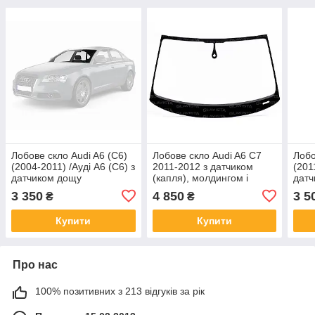
Лобове скло Audi A6 (C6)
Лобове скло Audi A6 C7
Лобо
(2004-2011) /Ауді А6 (C6) з
2011-2012 з датчиком
(201
датчиком дощу
(капля), молдингом і
дат
кріпленням - Ауді А6
3 350
4 850
3 5
₴
₴
Купити
Купити
Про нас
100% позитивних з 213 відгуків за рік