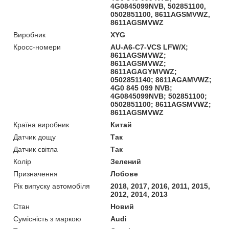
4G0845099NVB, 502851100,
0502851100, 8611AGSMVWZ,
8611AGSMVWZ
Виробник
XYG
Кросс-номери
AU-A6-C7-VCS LFW/X;
8611AGSMVWZ;
8611AGSMVWZ;
8611AGAGYMVWZ;
0502851140; 8611AGAMVWZ;
4G0 845 099 NVB;
4G0845099NVB; 502851100;
0502851100; 8611AGSMVWZ;
8611AGSMVWZ
Країна виробник
Китай
Датчик дощу
Так
Датчик світла
Так
Колір
Зелений
Призначення
Лобове
Рік випуску автомобіля
2018, 2017, 2016, 2011, 2015,
2012, 2014, 2013
Стан
Новий
Сумісність з маркою
Audi