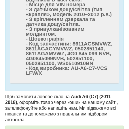
- Місце для VIN номера
- З датчиком дощу/світла (тип
«крапля», модель 2010–2012 р.в.)
- З кріпленням дзеркала та
датчика дощу/світла.
- З привулканізованим
молдингом.
- Шовкографія
- Код запчастини: 8611AGSMVWZ,
8611AGAGYMVWZ, 0502851140,
8611AGAMVWZ, 4G0 845 099 NVB,
4G0845099NVB, 502851100,
0502851100, WS0510910BN
- Код виробника: AU-A6-C7-VCS
LFW/X
Щоб замовити лобове скло на
Audi A6 (C7) (2011–
2018)
, оформіть товар через кошик на нашому сайті,
зателефонуйте або напишіть нам. Ми підкажемо всі
нюанси та допоможемо з правильним підбором
автоскла!