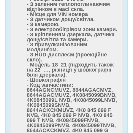
- З зеленим теплопоглинаючим
відтінком в масі скла.
- Місце для VIN номера
- З датчиком дощу/світла.
- З камерою.
- З електрообігрівом зони камери.
- З кріпленням дзеркала, датчика
дощу/світла та камери.
- З привулканізованим
молдингом.
- З HUD-дисплеєм (проекційне
скло).
- Модель 18–21 (підходить також
на 22–…, різниця у шовкографії
біля дзеркала).
- Шовкографія
- Код запчастини:
8644AGNCMUVZ, 8644AGACMVZ,
8644AGACMUVZ, 4K0845099BNVB,
4K0845099L NVB, 4K0845099LNVB,
4K0845099SNVB,
8644ACKCKMUVZ, 4K0 845 099 F
NVB, 4K0 845 099 P NVB, 4K0 845
099 T NVB, 4K0845099FNVB,
4K0845099PNVB, 4K0845099TNVB,
8644ACKCKMVZ, 4K0 845 099 G