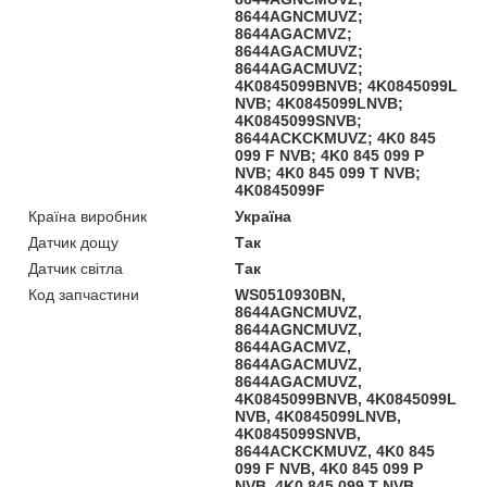
8644AGNCMUVZ;
8644AGACMVZ;
8644AGACMUVZ;
8644AGACMUVZ;
4K0845099BNVB; 4K0845099L
NVB; 4K0845099LNVB;
4K0845099SNVB;
8644ACKCKMUVZ; 4K0 845
099 F NVB; 4K0 845 099 P
NVB; 4K0 845 099 T NVB;
4K0845099F
Країна виробник
Україна
Датчик дощу
Так
Датчик світла
Так
Код запчастини
WS0510930BN,
8644AGNCMUVZ,
8644AGNCMUVZ,
8644AGACMVZ,
8644AGACMUVZ,
8644AGACMUVZ,
4K0845099BNVB, 4K0845099L
NVB, 4K0845099LNVB,
4K0845099SNVB,
8644ACKCKMUVZ, 4K0 845
099 F NVB, 4K0 845 099 P
NVB, 4K0 845 099 T NVB,