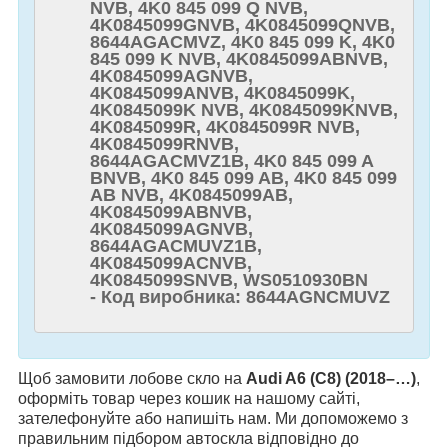
NVB, 4K0 845 099 Q NVB,
4K0845099GNVB, 4K0845099QNVB,
8644AGACMVZ, 4K0 845 099 K, 4K0
845 099 K NVB, 4K0845099ABNVB,
4K0845099AGNVB,
4K0845099ANVB, 4K0845099K,
4K0845099K NVB, 4K0845099KNVB,
4K0845099R, 4K0845099R NVB,
4K0845099RNVB,
8644AGACMVZ1B, 4K0 845 099 A
BNVB, 4K0 845 099 AB, 4K0 845 099
AB NVB, 4K0845099AB,
4K0845099ABNVB,
4K0845099AGNVB,
8644AGACMUVZ1B,
4K0845099ACNVB,
4K0845099SNVB, WS0510930BN
- Код виробника: 8644AGNCMUVZ
Щоб замовити лобове скло на
Audi A6 (C8) (2018–…)
,
оформіть товар через кошик на нашому сайті,
зателефонуйте або напишіть нам. Ми допоможемо з
правильним підбором автоскла відповідно до