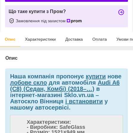
Що таке купити з Пром?
Замовлення під захистом
Опис
Характеристики
Доставка
Оплата
Умови п
Опис
Наша компанія пропонує
купити
нове
лобове скло
для автомобіля
Audi A6
(C8) (Седан, Комбі) (2018–…)
в
інтернет-магазині Sklo.vn.ua –
Автоскло Вінниця
і встановити
у
нашому автосервісі.
Характеристики:
- Виробник: SafeGlass
- Розмір: 1521×949 мм