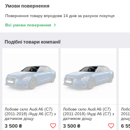
Умови повернення
Повернення товару впродовж 14 днів за рахунок покупця
Всі умови повернення
Подібні товари компанії
Лобове скло Audi A6 (C7)
Лобове скло Audi A6 (C7)
Лобо
(2011-2018) /Ауді А6 (С7) з
(2011-2018) /Ауді А6 (С7) з
2011
датчиком дощу
датчиком дощу
дощу
прое
3 500
3 500
6 5
₴
₴