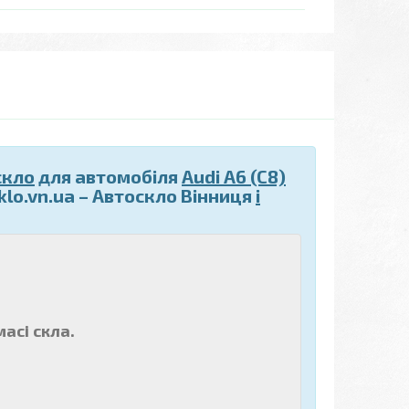
скло
для автомобіля
Audi A6 (C8)
klo.vn.ua – Автоскло Вінниця
і
асі скла.