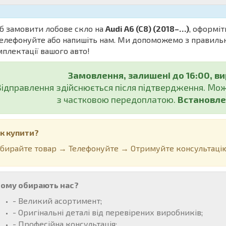
б замовити лобове скло на
Audi A6 (C8) (2018–…)
, оформіт
елефонуйте або напишіть нам. Ми допоможемо з правильн
плектації вашого авто!
Замовлення, залишені до 16:00, в
Відправлення здійснюється після підтвердження. М
з частковою передоплатою.
Встановле
к купити?
бирайте товар → Телефонуйте → Отримуйте консультацію
ому обирають нас?
- Великий асортимент;
- Оригінальні деталі від перевірених виробників;
- Професійна консультація;