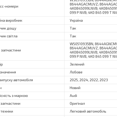
8644AGACMUVZ; 8644AGACM
сс-номери
4K0845099LNVB; 4K0845099
099 P NVB; 4K0 845 099 T N
їна виробник
Україна
чик дощу
Так
чик світла
Так
WS0510935BN, 8644AGNCM
8644AGACMUVZ, 8644AGACM
 запчастини
4K0845099LNVB, 4K0845099
099 P NVB, 4K0 845 099 T N
ір
Зелений
значення
Лобове
 випуску автомобіля
2025, 2024, 2022, 2023
н
Новий
існість з маркою
Audi
 запчастини
Оригінал
 техніки
Легковий автомобіль