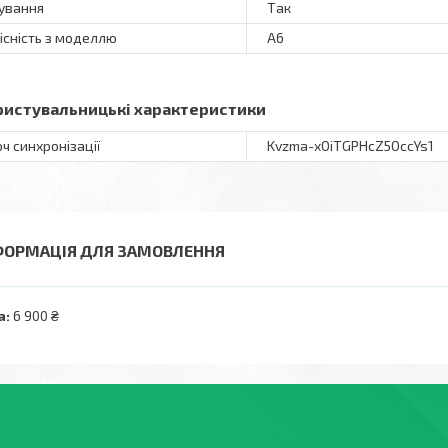
ування
Так
існість з моделлю
A6
ристувальницькі характеристики
ч синхронізації
Kvzma-xOiTGPHcZ5OccYs1
ФОРМАЦІЯ ДЛЯ ЗАМОВЛЕННЯ
а:
6 900 ₴