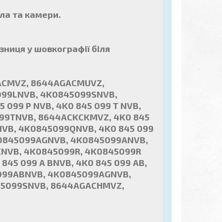
ла та камери.
зниця у шовкографії біля
GACMVZ, 8644AGACMUVZ,
099LNVB, 4K0845099SNVB,
 099 P NVB, 4K0 845 099 T NVB,
99TNVB, 8644ACKCKMVZ, 4K0 845
NVB, 4K0845099QNVB, 4K0 845 099
4K0845099AGNVB, 4K0845099ANVB,
NVB, 4K0845099R, 4K0845099R
45 099 A BNVB, 4K0 845 099 AB,
5099ABNVB, 4K0845099AGNVB,
45099SNVB, 8644AGACHMVZ,