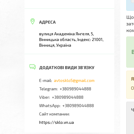
Що
зат
ком
вулиця Академіка Янгеля, 5,
Вінницька область, Індекс: 21001,
Вінниця, Україна
Я
avtosklo5@gmail.com
О
+380989044888
+380989044888
+380989044888
Ч
Сайт компании
https://sklo.vn.ua