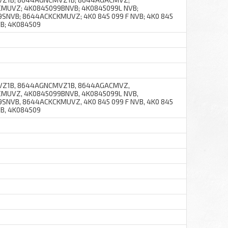
UVZ; 4K0845099BNVB; 4K0845099L NVB;
SNVB; 8644ACKCKMUVZ; 4K0 845 099 F NVB; 4K0 845
VB; 4K084509
VZ1B, 8644AGNCMVZ1B, 8644AGACMVZ,
UVZ, 4K0845099BNVB, 4K0845099L NVB,
SNVB, 8644ACKCKMUVZ, 4K0 845 099 F NVB, 4K0 845
VB, 4K084509