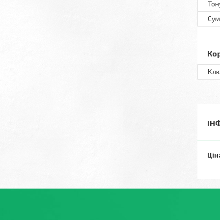
Тон
Сум
Ко
Клю
ІН
Цін