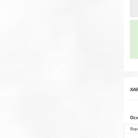
ХА
Ос
Вир