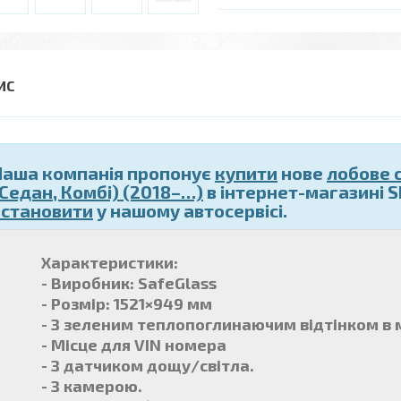
Наша компанія пропонує
купити
нове
лобове 
(Седан, Комбі) (2018–…)
в інтернет-магазині S
встановити
у нашому автосервісі.
Характеристики:
- Виробник: SafeGlass
- Розмір: 1521×949 мм
- З зеленим теплопоглинаючим відтінком в м
- Місце для VIN номера
- З датчиком дощу/світла.
- З камерою.