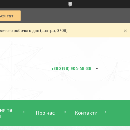
жчого робочого дня (завтра, 07.08).
+380 (98) 904-48-88
ня та
Про нас
Контакти
н