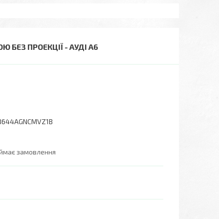
 БЕЗ ПРОЕКЦІЇ - АУДІ А6
8644AGNCMVZ1B
иймає замовлення