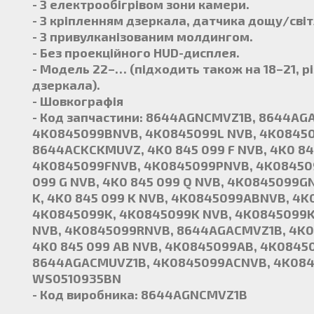
- З електрообігрівом зони камери.
- З кріпленням дзеркала, датчика дощу/світ
- З привулканізованим молдингом.
- Без проекційного HUD-дисплея.
- Модель 22–… (підходить також на 18–21, рі
дзеркала).
- Шовкографія
- Код запчастини: 8644AGNCMVZ1B, 8644A
4K0845099BNVB, 4K0845099L NVB, 4K0845
8644ACKCKMUVZ, 4K0 845 099 F NVB, 4K0 845
4K0845099FNVB, 4K0845099PNVB, 4K08450
099 G NVB, 4K0 845 099 Q NVB, 4K0845099G
K, 4K0 845 099 K NVB, 4K0845099ABNVB, 
4K0845099K, 4K0845099K NVB, 4K0845099K
NVB, 4K0845099RNVB, 8644AGACMVZ1B, 4K0 8
4K0 845 099 AB NVB, 4K0845099AB, 4K084
8644AGACMUVZ1B, 4K0845099ACNVB, 4K08
WS0510935BN
- Код виробника: 8644AGNCMVZ1B