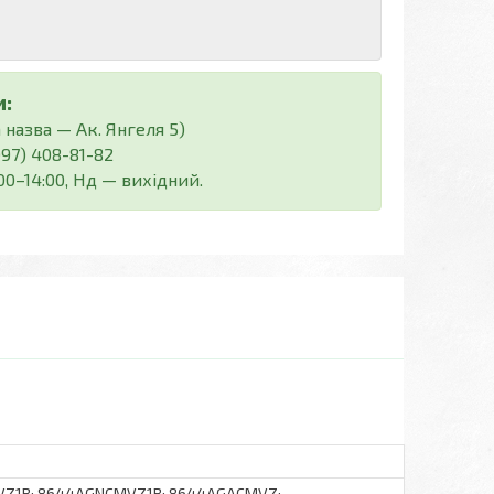
:
 назва — Ак. Янгеля 5)
(097) 408-81-82
:00–14:00, Нд — вихідний.
VZ1B; 8644AGNCMVZ1B; 8644AGACMVZ;