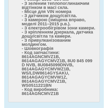
- З зеленим теплопоглинаючим
відтінком в масі скла.
- Місце для VIN номера
- З датчиком дощу/світла.
- З камерою (зміщена вправо,
моделі 2011–2015 р.в.).
- З електрообігрівом зони камери.
- З кріпленням дзеркала, датчика
дощу/світла та камери.
- З привулканізованим
молдингом.
- Шовкографія
- Код запчастини:
8614AGNCMVZ1B,
8614AGAGYCMVZ1B, 8U0 845 099
D NVB, 8U0845099DNVB,
8614AGAGYCMVWZ1B,
WS/LDW8614GYSAKU,
8614AGAGYCMVW1Z,
8614AGAGYCMVZ1B,
WS0511221BN
- Код виробника:
8614AGNCMVZ1B