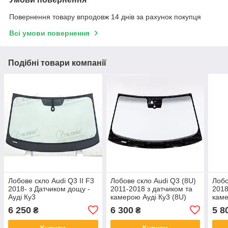
Повернення товару впродовж 14 днів за рахунок покупця
Всі умови повернення
Подібні товари компанії
Лобове скло Audi Q3 II F3
Лобове скло Audi Q3 (8U)
Лобо
2018- з Датчиком дощу -
2011-2018 з датчиком та
2018
Ауді Ку3
камерою Ауді Ку3 (8U)
каме
Ауді
6 250
6 300
5 8
₴
₴
Купити
Купити