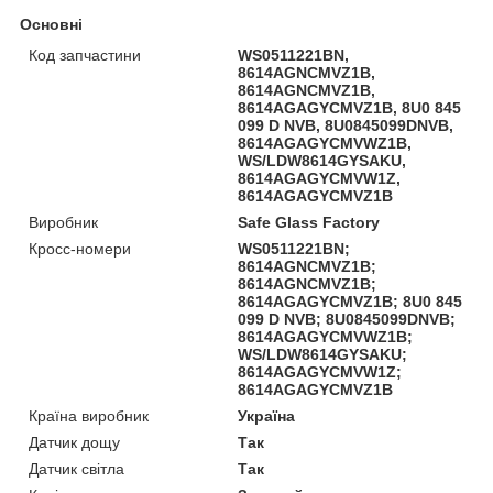
Основні
Код запчастини
WS0511221BN,
8614AGNCMVZ1B,
8614AGNCMVZ1B,
8614AGAGYCMVZ1B, 8U0 845
099 D NVB, 8U0845099DNVB,
8614AGAGYCMVWZ1B,
WS/LDW8614GYSAKU,
8614AGAGYCMVW1Z,
8614AGAGYCMVZ1B
Виробник
Safe Glass Factory
Кросс-номери
WS0511221BN;
8614AGNCMVZ1B;
8614AGNCMVZ1B;
8614AGAGYCMVZ1B; 8U0 845
099 D NVB; 8U0845099DNVB;
8614AGAGYCMVWZ1B;
WS/LDW8614GYSAKU;
8614AGAGYCMVW1Z;
8614AGAGYCMVZ1B
Країна виробник
Україна
Датчик дощу
Так
Датчик світла
Так