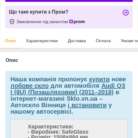
Що таке купити з Пром?
Замовлення під захистом
Опис
Характеристики
Доставка
Оплата
Умови п
Опис
Наша компанія пропонує
купити
нове
лобове скло
для автомобіля
Audi Q3
I (8U) (Позашляховик) (2011–2018)
в
інтернет-магазині Sklo.vn.ua –
Автоскло Вінниця
і встановити
у
нашому автосервісі.
Характеристики:
- Виробник: SafeGlass
- Розмір: 1508×884 мм