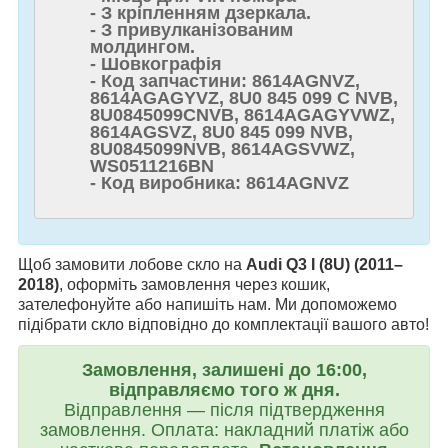
- З кріпленням дзеркала.
- З привулканізованим
молдингом.
- Шовкографія
- Код запчастини: 8614AGNVZ,
8614AGAGYVZ, 8U0 845 099 C NVB,
8U0845099CNVB, 8614AGAGYVWZ,
8614AGSVZ, 8U0 845 099 NVB,
8U0845099NVB, 8614AGSVWZ,
WS0511216BN
- Код виробника: 8614AGNVZ
Щоб замовити лобове скло на
Audi Q3 I (8U) (2011–
2018)
, оформіть замовлення через кошик,
зателефонуйте або напишіть нам. Ми допоможемо
підібрати скло відповідно до комплектації вашого авто!
Замовлення, залишені до 16:00,
відправляємо того ж дня.
Відправлення — після підтвердження
замовлення. Оплата: накладний платіж або