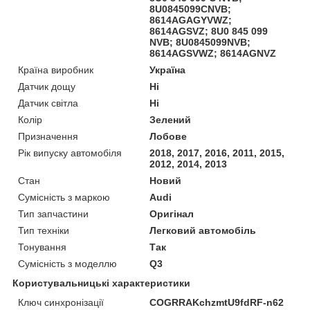
8U0845099CNVB;
8614AGAGYVWZ;
8614AGSVZ; 8U0 845 099
NVB; 8U0845099NVB;
8614AGSVWZ; 8614AGNVZ
Країна виробник
Україна
Датчик дощу
Ні
Датчик світла
Ні
Колір
Зелений
Призначення
Лобове
Рік випуску автомобіля
2018, 2017, 2016, 2011, 2015,
2012, 2014, 2013
Стан
Новий
Сумісність з маркою
Audi
Тип запчастини
Оригінал
Тип техніки
Легковий автомобіль
Тонування
Так
Сумісність з моделлю
Q3
Користувальницькі характеристики
Ключ синхронізації
COGRRAKchzmtU9fdRF-n62