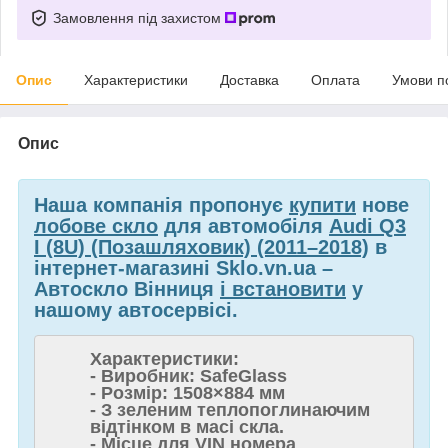
Замовлення під захистом
Опис
Характеристики
Доставка
Оплата
Умови п
Опис
Наша компанія пропонує
купити
нове
лобове скло
для автомобіля
Audi Q3
I (8U) (Позашляховик) (2011–2018)
в
інтернет-магазині Sklo.vn.ua –
Автоскло Вінниця
і встановити
у
нашому автосервісі.
Характеристики:
- Виробник: SafeGlass
- Розмір: 1508×884 мм
- З зеленим теплопоглинаючим
відтінком в масі скла.
- Місце для VIN номера