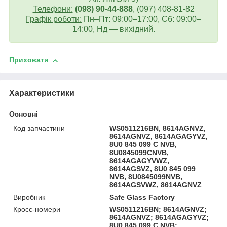
Телефони:
(098) 90-44-888
, (097) 408-81-82
Графік роботи:
Пн–Пт: 09:00–17:00, Сб: 09:00–
14:00, Нд — вихідний.
Приховати
Характеристики
Основні
Код запчастини
WS0511216BN, 8614AGNVZ,
8614AGNVZ, 8614AGAGYVZ,
8U0 845 099 C NVB,
8U0845099CNVB,
8614AGAGYVWZ,
8614AGSVZ, 8U0 845 099
NVB, 8U0845099NVB,
8614AGSVWZ, 8614AGNVZ
Виробник
Safe Glass Factory
Кросс-номери
WS0511216BN; 8614AGNVZ;
8614AGNVZ; 8614AGAGYVZ;
8U0 845 099 C NVB;