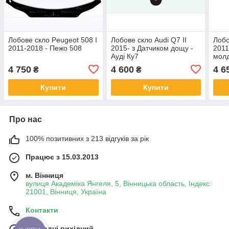
Лобове скло Peugeot 508 I
Лобове скло Audi Q7 II
Лобо
2011-2018 - Пежо 508
2015- з Датчиком дощу -
2011
Ауді Ку7
молд
Ауді
4 750
4 600
4 6
₴
₴
Купити
Купити
Про нас
100% позитивних з 213 відгуків за рік
Працює з 15.03.2013
м. Вінниця
вулиця Академіка Янгеля, 5, Вінницька область, Індекс:
21001, Вінниця, Україна
Контакти
Сьогодні вихідний