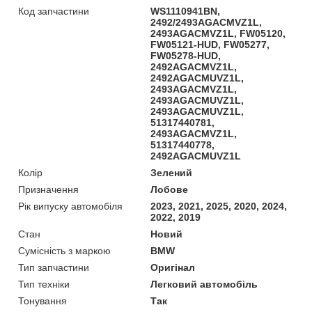
Код запчастини
WS1110941BN,
2492/2493AGACMVZ1L,
2493AGACMVZ1L, FW05120,
FW05121-HUD, FW05277,
FW05278-HUD,
2492AGACMVZ1L,
2492AGACMUVZ1L,
2493AGACMVZ1L,
2493AGACMUVZ1L,
2493AGACMUVZ1L,
51317440781,
2493AGACMVZ1L,
51317440778,
2492AGACMUVZ1L
Колір
Зелений
Призначення
Лобове
Рік випуску автомобіля
2023, 2021, 2025, 2020, 2024,
2022, 2019
Стан
Новий
Сумісність з маркою
BMW
Тип запчастини
Оригінал
Тип техніки
Легковий автомобіль
Тонування
Так