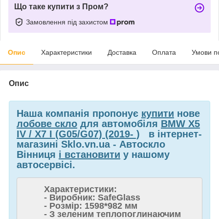
Що таке купити з Пром?
Замовлення під захистом
Опис
Характеристики
Доставка
Оплата
Умови п
Опис
Наша компанія пропонує
купити
нове
лобове скло
для автомобіля
BMW X5
IV / X7 I (G05/G07) (2019- )
в інтернет-
магазині Sklo.vn.ua - Автоскло
Вінниця
і встановити
у нашому
автосервісі.
Характеристики:
- Виробник: SafeGlass
- Розмір: 1598*982 мм
- З зеленим теплопоглинаючим