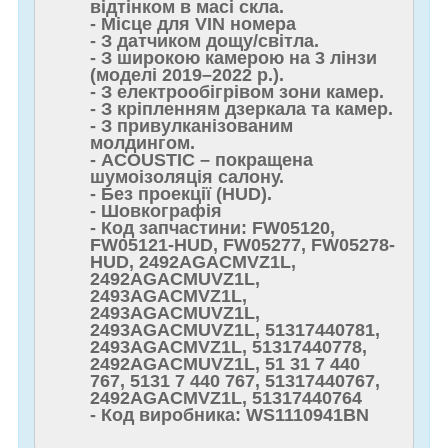
відтінком в масі скла.
- Місце для VIN номера
- З датчиком дощу/світла.
- З широкою камерою на 3 лінзи
(моделі 2019–2022 р.).
- З електрообігрівом зони камер.
- З кріпленням дзеркала та камер.
- З привулканізованим
молдингом.
- ACOUSTIC – покращена
шумоізоляція салону.
- Без проекції (HUD).
- Шовкографія
- Код запчастини: FW05120,
FW05121-HUD, FW05277, FW05278-
HUD, 2492AGACMVZ1L,
2492AGACMUVZ1L,
2493AGACMVZ1L,
2493AGACMUVZ1L,
2493AGACMUVZ1L, 51317440781,
2493AGACMVZ1L, 51317440778,
2492AGACMUVZ1L, 51 31 7 440
767, 5131 7 440 767, 51317440767,
2492AGACMVZ1L, 51317440764
- Код виробника: WS1110941BN