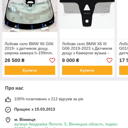
Лобове скло BMW X6 G06
Лобове скло BMW X6 III
Лоб
2019- з датчиком дощу,
G06 2019-2023 з Датчиком
G01/
широка камера h-199mm,
дощу з Камерою вузька -
датч
з Проекцією - БМВ Х6
БМВ Х6
з Пр
26 500
9 000
17 
₴
₴
Купити
Купити
Про нас
100% позитивних з 212 відгуків за рік
Працює з 15.03.2013
м. Вінниця
вулиця Академіка Янгеля, 5, Вінницька область, Індекс: