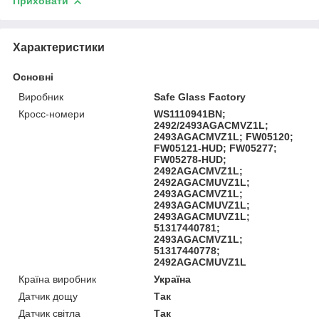
Приховати
Характеристики
Основні
Виробник
Safe Glass Factory
Кросс-номери
WS1110941BN;
2492/2493AGACMVZ1L;
2493AGACMVZ1L; FW05120;
FW05121-HUD; FW05277;
FW05278-HUD;
2492AGACMVZ1L;
2492AGACMUVZ1L;
2493AGACMVZ1L;
2493AGACMUVZ1L;
2493AGACMUVZ1L;
51317440781;
2493AGACMVZ1L;
51317440778;
2492AGACMUVZ1L
Країна виробник
Україна
Датчик дощу
Так
Датчик світла
Так