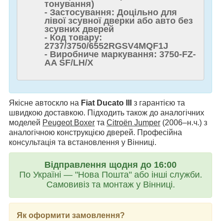
тонування)
- Застосування: Доцільно для
лівої зсувної дверки або авто без
зсувних дверей
- Код товару:
2737/3750/6552RGSV4MQF1J
- Виробниче маркування: 3750-FZ-
AA SF/LH/X
Якісне автоскло на
Fiat Ducato III
з гарантією та
швидкою доставкою. Підходить також до аналогічних
моделей
Peugeot Boxer
та
Citroën Jumper
(2006–н.ч.) з
аналогічною конструкцією дверей. Професійна
консультація та встановлення у Вінниці.
Відправлення щодня до 16:00
По Україні — "Нова Пошта" або інші служби.
Самовивіз та монтаж у Вінниці.
Як оформити замовлення?