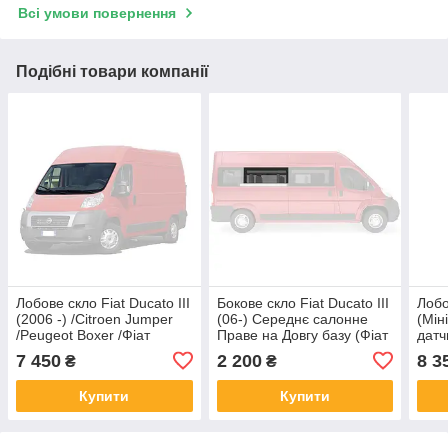
Всі умови повернення
Подібні товари компанії
Лобове скло Fiat Ducato III
Бокове скло Fiat Ducato III
Лобо
(2006 -) /Citroen Jumper
(06-) Середнє салонне
(Мін
/Peugeot Boxer /Фіат
Праве на Довгу базу (Фіат
датч
Дукато III з датчиком кам
Дукато III)
Дука
7 450
2 200
8 3
₴
₴
Купити
Купити