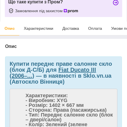
Що таке купити з Пром?
Замовлення під захистом
Опис
Характеристики
Доставка
Оплата
Умови п
Опис
Купити переднє праве салонне скло
(блок Д-С/Б) для
Fiat Ducato III
(2006–...)
— в наявності в Sklo.vn.ua
(Автоскло Вінниця)
Характеристики:
- Виробник: XYG
- Розмір: 1402 × 667 мм
- Сторона: Права (пасажирська)
- Тип: Переднє салонне скло (блок
– двері/салон)
- Колір: Зелений (зелене