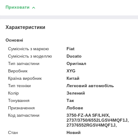
Приховати
Характеристики
Основні
Сумісність з маркою
Fiat
Сумісність з моделлю
Ducato
Тип запчастини
Оригінал
Виробник
XYG
Країна виробник
Китай
Тип техніки
Легковий автомобіль
Колір
Зелений
Тонування
Так
Призначення
Лобове
Код запчастини
3750-FZ-AA SF/LH/X,
2737/3750/6552LGSV4MQF1J,
27376552RGSV4MQF1J,
Стан
Новий