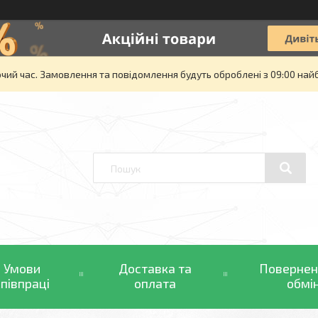
очий час. Замовлення та повідомлення будуть оброблені з 09:00 най
Умови
Доставка та
Повернен
співпраці
оплата
обмі