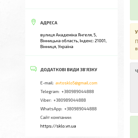
У
вулиця Академіка Янгеля, 5,
Вінницька область, Індекс: 21001,
П
Вінниця, Україна
в
Ч
avtosklo5@gmail.com
+380989044888
+380989044888
+380989044888
Сайт компании
https://sklo.vn.ua