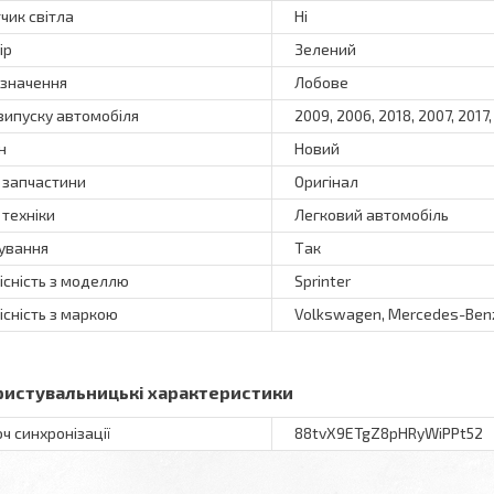
чик світла
Ні
ір
Зелений
значення
Лобове
 випуску автомобіля
2009, 2006, 2018, 2007, 2017,
н
Новий
 запчастини
Оригінал
 техніки
Легковий автомобіль
ування
Так
існість з моделлю
Sprinter
існість з маркою
Volkswagen, Mercedes-Ben
ристувальницькі характеристики
ч синхронізації
88tvX9ETgZ8pHRyWiPPt52