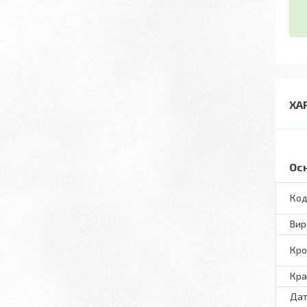
ХА
Ос
Код
Вир
Кро
Кра
Дат