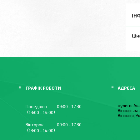
ІН
Цін
ГРАФІК РОБОТИ
вулиця Ака
Понеділок
09:00
17:30
Вінницька 
13:00
14:00
Вінниця, У
Вівторок
09:00
17:30
13:00
14:00