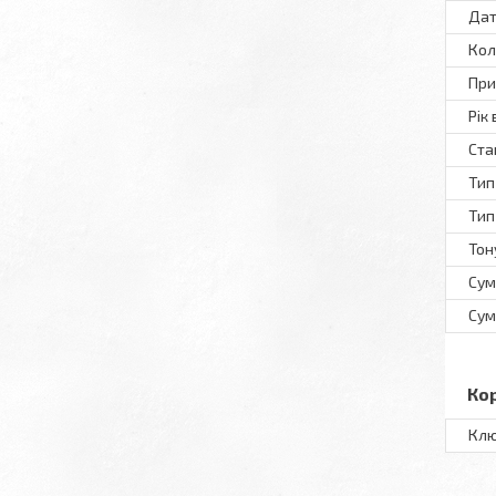
Дат
Кол
При
Рік
Ста
Тип
Тип
Тон
Сум
Сум
Ко
Клю