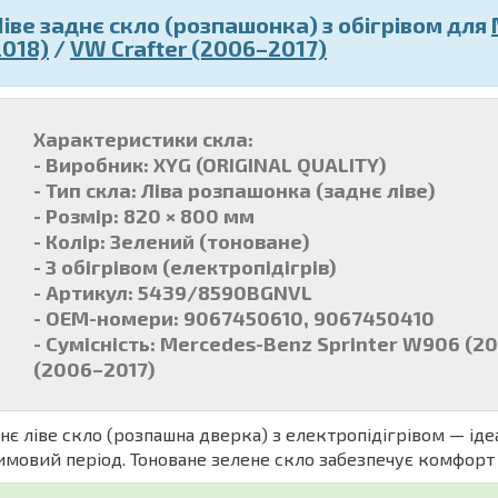
Ліве заднє скло (розпашонка) з обігрівом для
2018)
/
VW Crafter (2006–2017)
Характеристики скла:
- Виробник: XYG (ORIGINAL QUALITY)
- Тип скла: Ліва розпашонка (заднє ліве)
- Розмір: 820 × 800 мм
- Колір: Зелений (тоноване)
- З обігрівом (електропідігрів)
- Артикул: 5439/8590BGNVL
- OEM-номери: 9067450610, 9067450410
- Сумісність: Mercedes-Benz Sprinter W906 (2
(2006–2017)
нє ліве скло (розпашна дверка) з електропідігрівом — ід
имовий період. Тоноване зелене скло забезпечує комфорт п