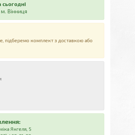
а сьогодні
м. Вінниця
е, підберемо комплект з доставкою або
м
влення:
міка Янгеля, 5