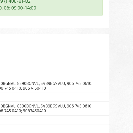
(097) 408-81-82
, Сб: 09:00–14:00
BGNVL, 8590BGNVL, 5439BGSVLU, 906 745 0610,
06 745 0410, 9067450410
BGNVL; 8590BGNVL; 5439BGSVLU; 906 745 0610;
06 745 0410; 9067450410