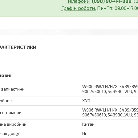
Телефони:
(098) 90-44-888
, 
Графік роботи:
Пн–Пт: 09:00–17:00
РАКТЕРИСТИКИ
новні
W906 RW/LH/H/X, 5439/8590
 запчастини
9067450610, 5439BCLVLU, 9
обник
XYG
W906 RW/LH/H/X; 5439/8590
сс-номери
9067450610; 5439BCLVLU; 9
їна виробник
Китай
чик дощу
Ні