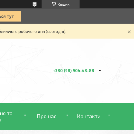
Кошик
ближчого робочого дня (сьогодні).
+380 (98) 904-48-88
ня та
Про нас
Контакти
н