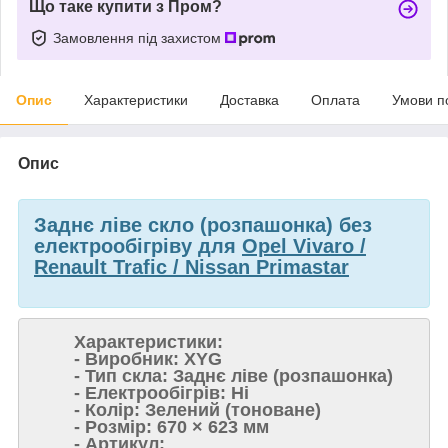
Що таке купити з Пром?
Замовлення під захистом
Опис
Характеристики
Доставка
Оплата
Умови п
Опис
Заднє ліве скло (розпашонка) без
електрообігріву для
Opel Vivaro /
Renault Trafic / Nissan Primastar
Характеристики:
- Виробник: XYG
- Тип скла: Заднє ліве (розпашонка)
- Електрообігрів: Ні
- Колір: Зелений (тоноване)
- Розмір: 670 × 623 мм
- Артикул: