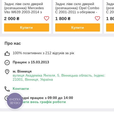
Заднє ліве скло дверей
Заднє ліве скло дверей
Задн
(розпашонка) Mercedes
(розпашонка) Opel Combo
(роз
Vito W639 2003-2014 з
C 2001-2011 з обігрівом -
C 20
обігрівом - Мерседес Віто
Опель Комбо
Опе
2 000
1 800
1 8
₴
₴
Купити
Купити
Про нас
100% позитивних з 212 відгуків за рік
Працює з 15.03.2013
м. Вінниця
вулиця Академіка Янгеля, 5, Вінницька область, Індекс:
21001, Вінниця, Україна
Контакти
Сьогодні працює з 09:00 до 14:00
КНОПКА
Показати весь графік роботи
ЗВ'ЯЗКУ