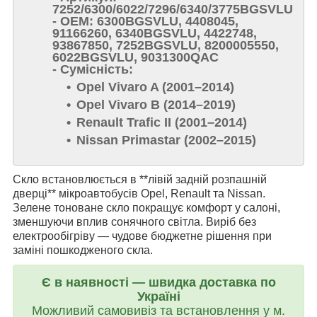
7252/6300/6022/7296/6340/3775BGSVLU
- OEM: 6300BGSVLU, 4408045,
91166260, 6340BGSVLU, 4422748,
93867850, 7252BGSVLU, 8200005550,
6022BGSVLU, 9031300QAC
- Сумісність:
Opel Vivaro A (2001–2014)
Opel Vivaro B (2014–2019)
Renault Trafic II (2001–2014)
Nissan Primastar (2002–2015)
Скло встановлюється в **лівій задній розпашній
дверці** мікроавтобусів Opel, Renault та Nissan.
Зелене тоноване скло покращує комфорт у салоні,
зменшуючи вплив сонячного світла. Виріб без
електрообігріву — чудове бюджетне рішення при
заміні пошкодженого скла.
Є в наявності — швидка доставка по
Україні
Можливий самовивіз та встановлення у м.