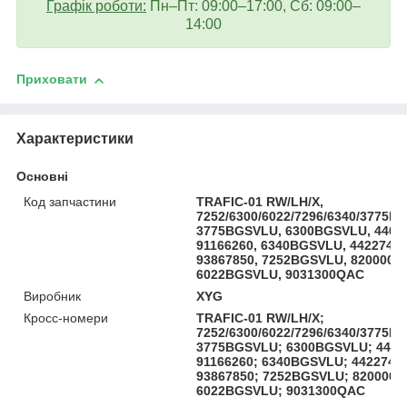
Графік роботи:
Пн–Пт: 09:00–17:00, Сб: 09:00–
14:00
Приховати
Характеристики
Основні
Код запчастини
TRAFIC-01 RW/LH/X,
7252/6300/6022/7296/6340/3775B
3775BGSVLU, 6300BGSVLU, 4408
91166260, 6340BGSVLU, 4422748,
93867850, 7252BGSVLU, 82000055
6022BGSVLU, 9031300QAC
Виробник
XYG
Кросс-номери
TRAFIC-01 RW/LH/X;
7252/6300/6022/7296/6340/3775B
3775BGSVLU; 6300BGSVLU; 4408
91166260; 6340BGSVLU; 4422748
93867850; 7252BGSVLU; 8200005
6022BGSVLU; 9031300QAC