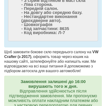
- З сірим відтінком в масі скла
- Ліва сторона.
- Передній салон.
- На довгу або середню базу.
- Нестандартне виконання
(двохдверне авто).
- Шовкографія
- Код запчастини: 8635
- Код виробника: Л-7
Щоб замовити бокове скло переднього салону на
VW
Crafter (з 2017)
, оформіть товар через кошик на
нашому сайті, зателефонуйте або напишіть нам. Ми
відповідаємо на всі ваші питання й допоможемо з
підбором автоскла для вашого автомобіля!
Замовлення залишені до 16:00
вирушають того ж дня.
Відправлення здійснюється після
підтвердження замовлення. Ми пропонуємо
можливість оплати накладним платежем або
з частковою передоплатою для певних