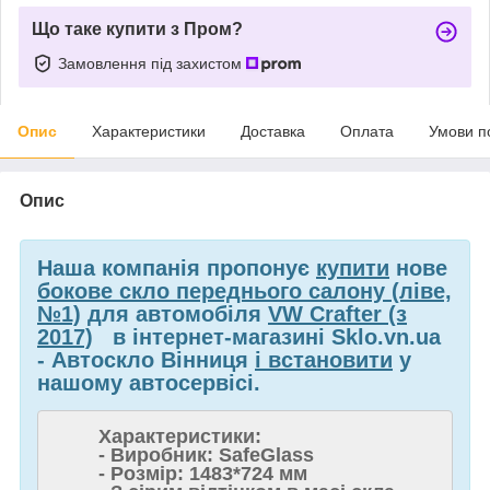
Що таке купити з Пром?
Замовлення під захистом
Опис
Характеристики
Доставка
Оплата
Умови п
Опис
Наша компанія пропонує
купити
нове
бокове скло переднього салону (ліве,
№1)
для автомобіля
VW Crafter (з
2017)
в інтернет-магазині Sklo.vn.ua
- Автоскло Вінниця
і встановити
у
нашому автосервісі.
Характеристики:
- Виробник: SafeGlass
- Розмір: 1483*724 мм