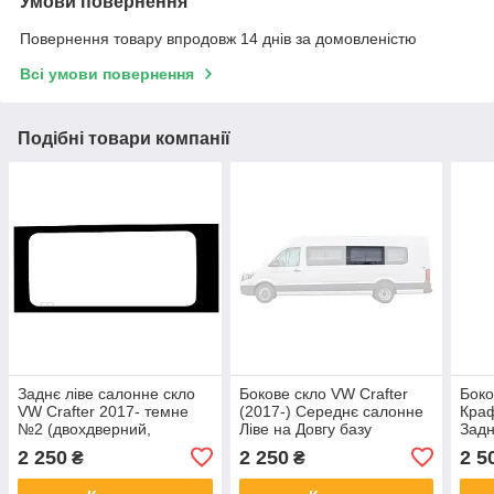
Умови повернення
Повернення товару впродовж 14 днів за домовленістю
Всі умови повернення
Подібні товари компанії
Заднє ліве салонне скло
Бокове скло VW Crafter
Боко
VW Crafter 2017- темне
(2017-) Середнє салонне
Краф
№2 (двохдверний,
Ліве на Довгу базу
Задн
нестандарт) - Фольксваген
(Фольксваген Крафтер)
Сер
2 250
2 250
2 5
₴
₴
Крафтер